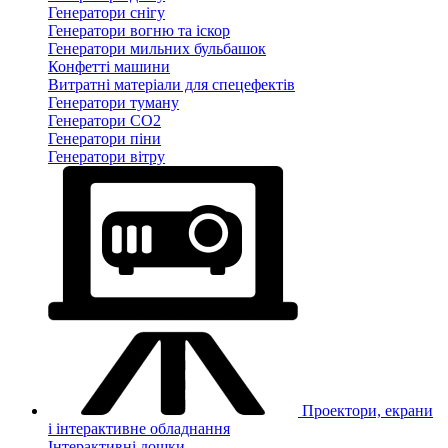
Генератори снігу
Генератори вогню та іскор
Генератори мильних бульбашок
Конфетті машини
Витратні матеріали для спецефектів
Генератори туману
Генератори CO2
Генератори піни
Генератори вітру
Проектори, екрани
і інтерактивне обладнання
Інтерактивні дошки