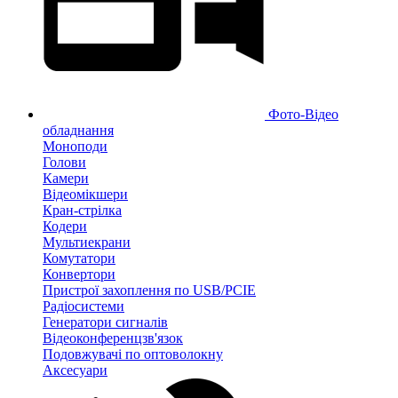
Фото-Відео
обладнання
Моноподи
Голови
Камери
Відеомікшери
Кран-стрілка
Кодери
Мультиекрани
Комутатори
Конвертори
Пристрої захоплення по USB/PCIE
Радіосистеми
Генератори сигналів
Відеоконференцзв'язок
Подовжувачі по оптоволокну
Аксесуари