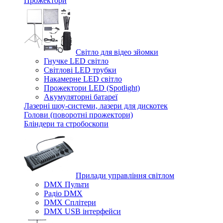
Прожектори
Світло для відео зйомки
Гнучке LED світло
Світлові LED трубки
Накамерне LED світло
Прожектори LED (Spotlight)
Акумуляторні батареї
Лазерні шоу-системи, лазери для дискотек
Голови (поворотні прожектори)
Бліндери та стробоскопи
Прилади управління світлом
DMX Пульти
Радіо DMX
DMX Сплітери
DMX USB інтерфейси