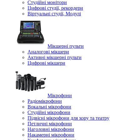
Студійні монітори
Цифрові студії, рекордери
Віртуальні студії, Модулі
Мікшерні пульти
Аналогові мікшери
Активні мікшерні пульти
Цифрові мікшери
Мікрофони
Радіомікрофони
Вокальні мікрофони
Студійні мікрофони
Підвісні мікрофони для хору та театру
Петличні мікрофони
Наголовні мікрофони
Накамерні мікрофони