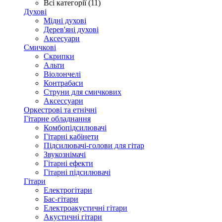
Всі категорії (11)
Духові
Мідні духові
Дерев'яні духові
Аксесуари
Смичкові
Скрипки
Альти
Віолончелі
Контрабаси
Струни для смичкових
Аксеcсуари
Оркестрові та етнічні
Гітарне обладнання
Комбопідсилювачі
Гітарні кабінети
Підсилювачі-голови для гітар
Звукознімачі
Гітарні ефекти
Гітарні підсилювачі
Гітари
Електрогітари
Бас-гітари
Електроакустичні гітари
Акустичні гітари