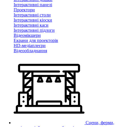
Інтерактивні панелі
Проектори
Інтерактивні столи
Інтерактивні кіоски
Інтерактивні каси
Інтерактивні підлоги
Відеомікшери
Екрани для проекторів
HD-медіаплеєри
Відеообладнання
Сцени, ферми,