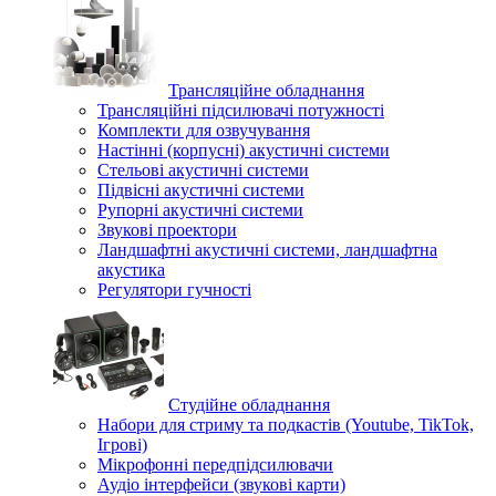
Трансляційне обладнання
Трансляційні підсилювачі потужності
Комплекти для озвучування
Настінні (корпусні) акустичні системи
Стельові акустичні системи
Підвісні акустичні системи
Рупорні акустичні системи
Звукові проектори
Ландшафтні акустичні системи, ландшафтна
акустика
Регулятори гучності
Студійне обладнання
Набори для стриму та подкастів (Youtube, TikTok,
Ігрові)
Мікрофонні передпідсилювачи
Аудіо інтерфейси (звукові карти)