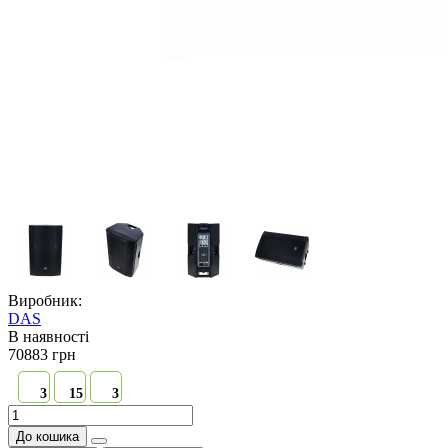
Виробник:
DAS
В наявностi
70883 грн
3
15
3
До кошика