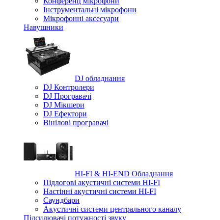
Конференц мікрофони
Iнструментальні мікрофони
Мікрофонні аксесуари
Навушники
DJ обладнання
DJ Контролери
DJ Програвачі
DJ Мікшери
DJ Ефектори
Вінілові програвачі
HI-FI & HI-END Обладнання
Підлогові акустичні системи HI-FI
Настінні акустичні системи HI-FI
Саундбари
Акустичні системи центрального каналу
Підсилювачі потужності звуку