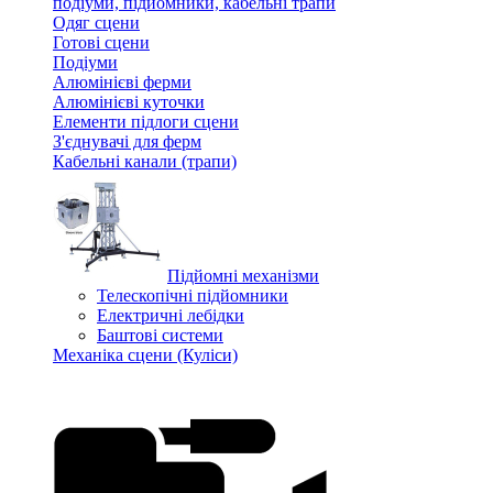
подіуми, підйомники, кабельні трапи
Одяг сцени
Готові сцени
Подіуми
Алюмінієві ферми
Алюмінієві куточки
Елементи підлоги сцени
З'єднувачі для ферм
Кабельні канали (трапи)
Підйомні механізми
Телескопічні підйомники
Електричні лебідки
Баштові системи
Механіка сцени (Куліси)