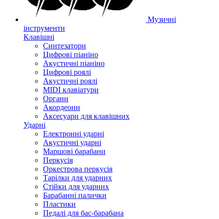
Музичні
інструменти
Клавішні
Синтезатори
Цифрові піаніно
Акустичні піаніно
Цифрові роялі
Акустичні роялі
MIDI клавіатури
Органи
Акордеони
Аксесуари для клавішних
Ударні
Електронні ударні
Акустичні ударні
Маршові барабани
Перкусія
Оркестрова перкусія
Тарілки для ударних
Стійки для ударних
Барабанні палички
Пластики
Педалі для бас-барабана