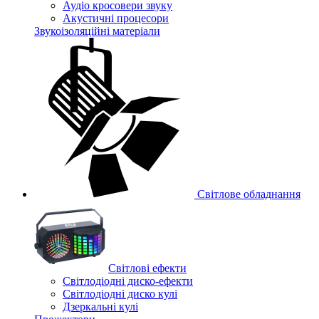
Аудіо кросовери звуку
Акустичні процесори
Звукоізоляційні матеріали
Світлове обладнання
Cвітлові ефекти
Світлодіодні диско-ефекти
Світлодіодні диско кулі
Дзеркальні кулі