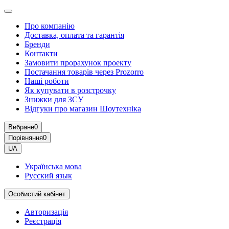
Про компанію
Доставка, оплата та гарантія
Бренди
Контакти
Замовити прорахунок проекту
Постачання товарів через Prozorro
Наші роботи
Як купувати в розстрочку
Знижки для ЗСУ
Відгуки про магазин Шоутехнiка
Вибране
0
Порівняння
0
UA
Українська мова
Русский язык
Особистий кабінет
Авторизація
Реєстрація