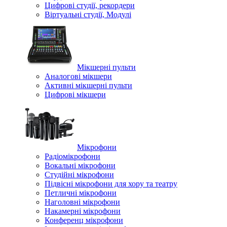
Цифрові студії, рекордери
Віртуальні студії, Модулі
Мікшерні пульти
Аналогові мікшери
Активні мікшерні пульти
Цифрові мікшери
Мікрофони
Радіомікрофони
Вокальні мікрофони
Студійні мікрофони
Підвісні мікрофони для хору та театру
Петличні мікрофони
Наголовні мікрофони
Накамерні мікрофони
Конференц мікрофони