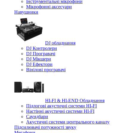
Iнструментальні мікрофони
Мікрофонні аксесуари
Навушники
DJ обладнання
DJ Контролери
DJ Програвачі
DJ Мікшери
DJ Ефектори
Вінілові програвачі
HI-FI & HI-END Обладнання
Підлогові акустичні системи HI-FI
Настінні акустичні системи HI-FI
Саундбари
Акустичні системи центрального каналу
Підсилювачі потужності звуку
Мегафони