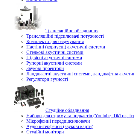
Трансляційне обладнання
Трансляційні підсилювачі потужності
Комплекти для озвучування
Настінні (корпусні) акустичні системи
Стельові акустичні системи
Підвісні акустичні системи
Рупорні акустичні системи
Звукові проектори
Ландшафтні акустичні системи, ландшафтна акусти
Регулятори гучності
Студійне обладнання
Набори для стриму та подкастів (Youtube, TikTok, Іг
Мікрофонні передпідсилювачи
Аудіо інтерфейси (звукові карти)
Студійні монітори