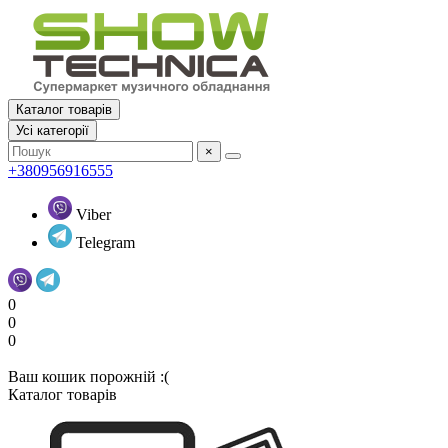
Каталог товарів
Усi категорії
×
+380956916555
Viber
Telegram
0
0
0
Ваш кошик порожній :(
Каталог товарів