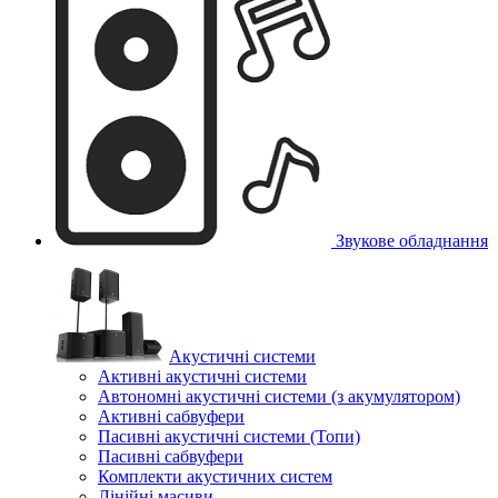
Звукове обладнання
Акустичні системи
Активні акустичні системи
Автономні акустичні системи (з акумулятором)
Активні сабвуфери
Пасивні акустичні системи (Топи)
Пасивні сабвуфери
Комплекти акустичних систем
Лінійні масиви