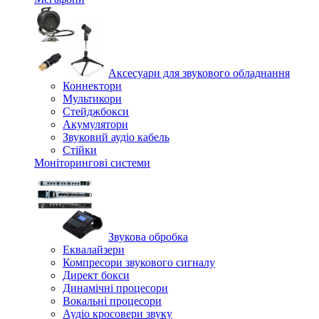
Аксесуари для звукового обладнання
Коннектори
Мультикори
Стейджбокси
Акумулятори
Звуковий аудіо кабель
Стійки
Моніторингові системи
Звукова обробка
Еквалайзери
Компресори звукового сигналу
Директ бокси
Динамічні процесори
Вокальні процесори
Аудіо кросовери звуку