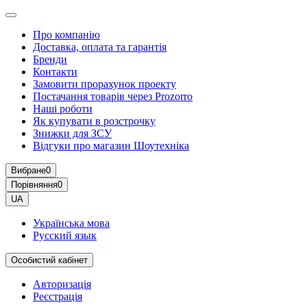
Про компанію
Доставка, оплата та гарантія
Бренди
Контакти
Замовити прорахунок проекту
Постачання товарів через Prozorro
Наші роботи
Як купувати в розстрочку
Знижки для ЗСУ
Відгуки про магазин Шоутехнiка
Вибране
0
Порівняння
0
UA
Українська мова
Русский язык
Особистий кабінет
Авторизація
Реєстрація