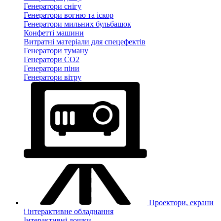
Генератори снігу
Генератори вогню та іскор
Генератори мильних бульбашок
Конфетті машини
Витратні матеріали для спецефектів
Генератори туману
Генератори CO2
Генератори піни
Генератори вітру
Проектори, екрани
і інтерактивне обладнання
Інтерактивні дошки