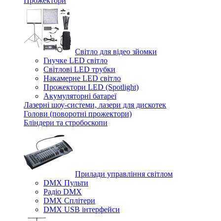
Прожектори
Світло для відео зйомки
Гнучке LED світло
Світлові LED трубки
Накамерне LED світло
Прожектори LED (Spotlight)
Акумуляторні батареї
Лазерні шоу-системи, лазери для дискотек
Голови (поворотні прожектори)
Бліндери та стробоскопи
Прилади управління світлом
DMX Пульти
Радіо DMX
DMX Сплітери
DMX USB інтерфейси