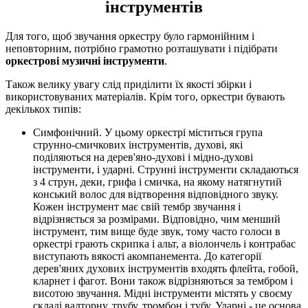
інструментів
Для того, щоб звучання оркестру було гармонійним і
неповторним, потрібно грамотно розташувати і підібрати
оркестрові музичні інструменти
.
Також велику увагу слід приділити їх якості збірки і
використовуваних матеріалів. Крім того, оркестри бувають
декількох типів:
Симфонічний. У цьому оркестрі міститься група
струнно-смичкових інструментів, духові, які
поділяються на дерев'яно-духові і мідно-духові
інструменти, і ударні. Струнні інструменти складаються
з 4 струн, деки, грифа і смичка, на якому натягнутий
конський волос для відтворення відповідного звуку.
Кожен інструмент має свій тембр звучання і
відрізняється за розмірами. Відповідно, чим менший
інструмент, тим вище буде звук, тому часто голоси в
оркестрі грають скрипка і альт, а віолончель і контрабас
виступають вякості акомпанемента. До категорії
дерев'яних духових інструментів входять флейта, гобой,
кларнет і фагот. Вони також відрізняються за тембром і
висотою звучання. Мідні інструменти містять у своєму
складі валторну, трубу, тромбон і тубу. Ударні - це основа