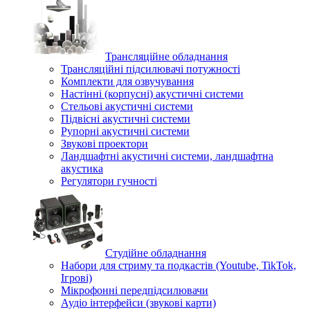
Трансляційне обладнання
Трансляційні підсилювачі потужності
Комплекти для озвучування
Настінні (корпусні) акустичні системи
Стельові акустичні системи
Підвісні акустичні системи
Рупорні акустичні системи
Звукові проектори
Ландшафтні акустичні системи, ландшафтна
акустика
Регулятори гучності
Студійне обладнання
Набори для стриму та подкастів (Youtube, TikTok,
Ігрові)
Мікрофонні передпідсилювачи
Аудіо інтерфейси (звукові карти)