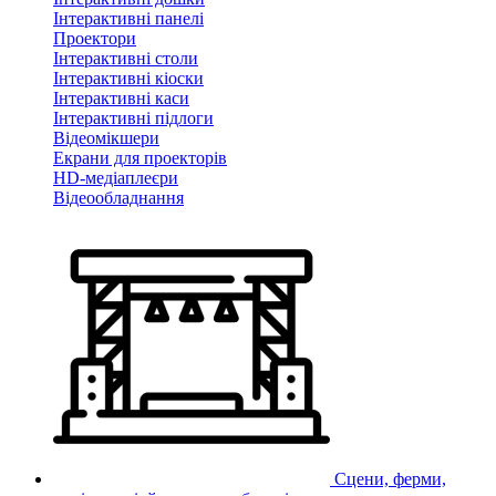
Інтерактивні панелі
Проектори
Інтерактивні столи
Інтерактивні кіоски
Інтерактивні каси
Інтерактивні підлоги
Відеомікшери
Екрани для проекторів
HD-медіаплеєри
Відеообладнання
Сцени, ферми,