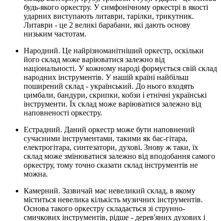
будь-якого оркестру. У симфонічному оркестрі в якості
ударних виступають литаври, тарілки, трикутник.
Литаври - це 2 великі барабани, які дають основу
низьким частотам.
Народний. Це найрізноманітніший оркестр, оскільки
його склад може варіюватися залежно від
національності. У кожному народі формується свій склад
народних інструментів. У нашій країні найбільш
поширений склад - український. До нього входять
цимбали, бандури, скрипки, кобзи і етнічні українські
інструменти. Їх склад може варіюватися залежно від
наповненості оркестру.
Естрадний. Даний оркестр може бути наповнений
сучасними інструментами, такими як бас-гітара,
електрогітара, синтезатори, духові. Знову ж таки, їх
склад може змінюватися залежно від вподобання самого
оркестру, тому точно сказати склад інструментів не
можна.
Камерний. Зазвичай має невеликий склад, в якому
міститься невелика кількість музичних інструментів.
Основа такого оркестру складається зі струнно-
смичкових інструментів, рідше - дерев'яних духових і