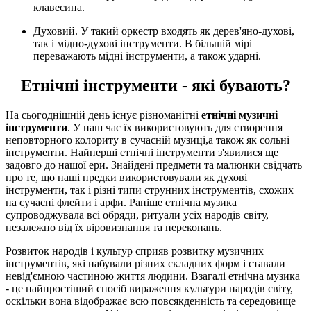
клавесина.
Духовий. У такий оркестр входять як дерев'яно-духові,
так і мідно-духові інструменти. В більшій мірі
переважають мідні інструменти, а також ударні.
Етнічні інструменти - які бувають?
На сьогоднішній день існує різноманітні
етнічні музичні
інструменти
. У наш час їх використовують для створення
неповторного колориту в сучасній музиці,а також як сольні
інструменти. Найперші етнічні інструменти з'явилися ще
задовго до нашої ери. Знайдені предмети та малюнки свідчать
про те, що наші предки використовували як духові
інструменти, так і різні типи струнних інструментів, схожих
на сучасні флейти і арфи. Раніше етнічна музика
супроводжувала всі обряди, ритуали усіх народів світу,
незалежно від їх віровизнання та переконань.
Розвиток народів і культур сприяв розвитку музичних
інструментів, які набували різних складних форм і ставали
невід'ємною частиною життя людини. Взагалі етнічна музика
- це найпростіший спосіб вираження культури народів світу,
оскільки вона відображає всю повсякденність та середовище