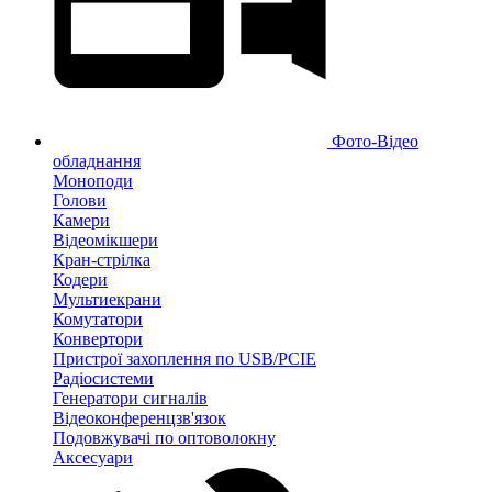
Фото-Відео
обладнання
Моноподи
Голови
Камери
Відеомікшери
Кран-стрілка
Кодери
Мультиекрани
Комутатори
Конвертори
Пристрої захоплення по USB/PCIE
Радіосистеми
Генератори сигналів
Відеоконференцзв'язок
Подовжувачі по оптоволокну
Аксесуари