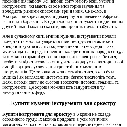
проживання народу. Усі народи світу мають різні музичні
інструменти, які мають своє неповторне звучання та
володіють різними способами гри на них. Скажімо, в
Австралії використовували діджеріду, а в племенах Африки
різні види барабанів. В один час такі інструменти відійшли на
другий план і можна сказати, що про них почали забувати.
Але в сучасному світі етнічні музичні інструменти почали
повертати свою популярність і такі інструменти активно
використовуються для створення певної атмосфери. Така
музика здатна передати певний колорит різних народів світу, а
також вона гармонізує з природою, дозволяє розслабитися,
позбутися від стресового стану, а також дарує неповторні нові
емоції від прослуховування гри етнічних музичних
інструментів. Це хороша можливість дізнатися, якою була
музика і як виглядали інструменти багато тисячоліть тому.
Деякі народи світу до сьогодні зберегли первісні традиції та
інструменти. Це хороша можливість зануритися в ту
незабутню атмосферу.
Купити музичні інструменти для оркестру
Купити інструменти для оркестру
в Україні не складе
особливого труду. Їх можна придбати в усіх музичних
магазинах вашого міста або замовити через інтернет-магазин