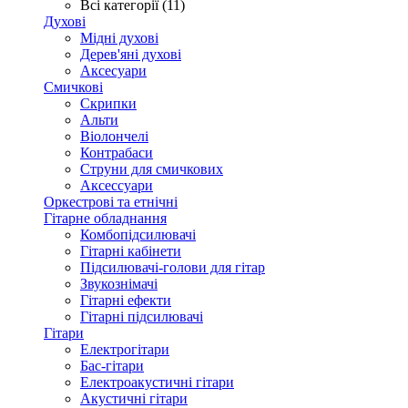
Всі категорії (11)
Духові
Мідні духові
Дерев'яні духові
Аксесуари
Смичкові
Скрипки
Альти
Віолончелі
Контрабаси
Струни для смичкових
Аксеcсуари
Оркестрові та етнічні
Гітарне обладнання
Комбопідсилювачі
Гітарні кабінети
Підсилювачі-голови для гітар
Звукознімачі
Гітарні ефекти
Гітарні підсилювачі
Гітари
Електрогітари
Бас-гітари
Електроакустичні гітари
Акустичні гітари