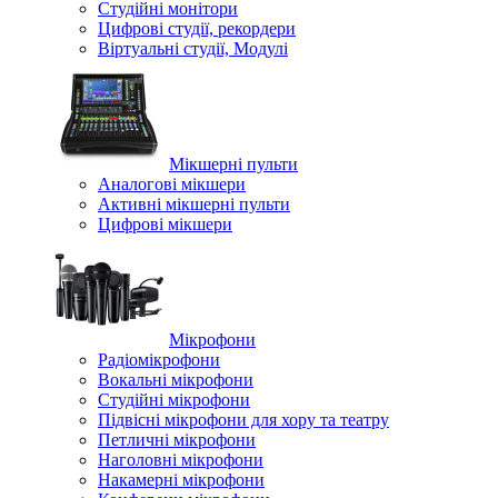
Студійні монітори
Цифрові студії, рекордери
Віртуальні студії, Модулі
Мікшерні пульти
Аналогові мікшери
Активні мікшерні пульти
Цифрові мікшери
Мікрофони
Радіомікрофони
Вокальні мікрофони
Студійні мікрофони
Підвісні мікрофони для хору та театру
Петличні мікрофони
Наголовні мікрофони
Накамерні мікрофони