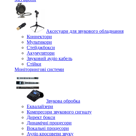
Аксесуари для звукового обладнання
Коннектори
Мультикори
Стейджбокси
Акумулятори
Звуковий аудіо кабель
Стійки
Моніторингові системи
Звукова обробка
Еквалайзери
Компресори звукового сигналу
Директ бокси
Динамічні процесори
Вокальні процесори
Аудіо кросовери звуку