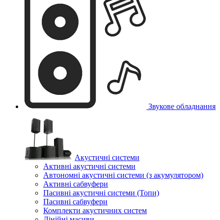
Звукове обладнання
Акустичні системи
Активні акустичні системи
Автономні акустичні системи (з акумулятором)
Активні сабвуфери
Пасивні акустичні системи (Топи)
Пасивні сабвуфери
Комплекти акустичних систем
Лінійні масиви