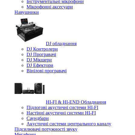
Iнструментальні мікрофони
Мікрофонні аксесуари
Навушники
DJ обладнання
DJ Контролери
DJ Програвачі
DJ Мікшери
DJ Ефектори
Вінілові програвачі
HI-FI & HI-END Обладнання
Підлогові акустичні системи HI-FI
Настінні акустичні системи HI-FI
Саундбари
Акустичні системи центрального каналу
Підсилювачі потужності звуку
Мегафони