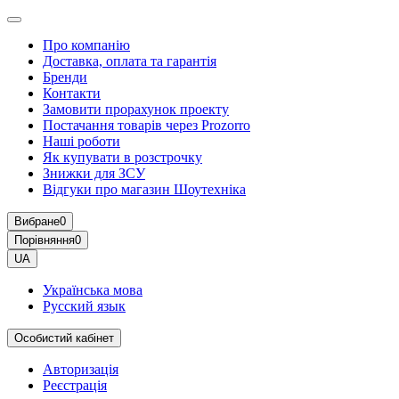
Про компанію
Доставка, оплата та гарантія
Бренди
Контакти
Замовити прорахунок проекту
Постачання товарів через Prozorro
Наші роботи
Як купувати в розстрочку
Знижки для ЗСУ
Відгуки про магазин Шоутехнiка
Вибране
0
Порівняння
0
UA
Українська мова
Русский язык
Особистий кабінет
Авторизація
Реєстрація