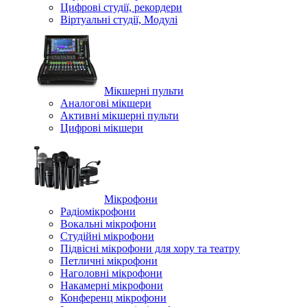
Цифрові студії, рекордери
Віртуальні студії, Модулі
Мікшерні пульти
Аналогові мікшери
Активні мікшерні пульти
Цифрові мікшери
Мікрофони
Радіомікрофони
Вокальні мікрофони
Студійні мікрофони
Підвісні мікрофони для хору та театру
Петличні мікрофони
Наголовні мікрофони
Накамерні мікрофони
Конференц мікрофони