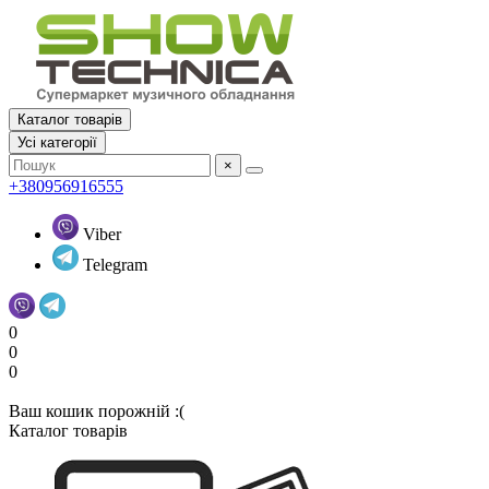
Каталог товарів
Усi категорії
×
+380956916555
Viber
Telegram
0
0
0
Ваш кошик порожній :(
Каталог товарів