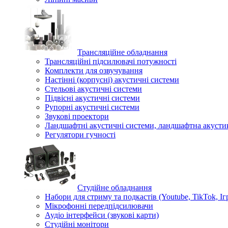
Трансляційне обладнання
Трансляційні підсилювачі потужності
Комплекти для озвучування
Настінні (корпусні) акустичні системи
Стельові акустичні системи
Підвісні акустичні системи
Рупорні акустичні системи
Звукові проектори
Ландшафтні акустичні системи, ландшафтна акусти
Регулятори гучності
Студійне обладнання
Набори для стриму та подкастів (Youtube, TikTok, Іг
Мікрофонні передпідсилювачи
Аудіо інтерфейси (звукові карти)
Студійні монітори