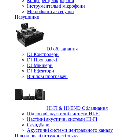
Конференц мікрофони
Iнструментальні мікрофони
Мікрофонні аксесуари
Навушники
DJ обладнання
DJ Контролери
DJ Програвачі
DJ Мікшери
DJ Ефектори
Вінілові програвачі
HI-FI & HI-END Обладнання
Підлогові акустичні системи HI-FI
Настінні акустичні системи HI-FI
Саундбари
Акустичні системи центрального каналу
Підсилювачі потужності звуку