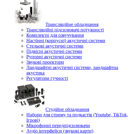
Трансляційне обладнання
Трансляційні підсилювачі потужності
Комплекти для озвучування
Настінні (корпусні) акустичні системи
Стельові акустичні системи
Підвісні акустичні системи
Рупорні акустичні системи
Звукові проектори
Ландшафтні акустичні системи, ландшафтна
акустика
Регулятори гучності
Студійне обладнання
Набори для стриму та подкастів (Youtube, TikTok,
Ігрові)
Мікрофонні передпідсилювачи
Аудіо інтерфейси (звукові карти)