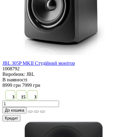
JBL 305P MKII Студійний монітор
1008792
Виробник:
JBL
В наявностi
8999 грн
7999 грн
3
15
3
До кошика
Кредит