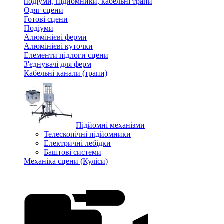
подіуми, підйомники, кабельні трапи
Одяг сцени
Готові сцени
Подіуми
Алюмінієві ферми
Алюмінієві куточки
Елементи підлоги сцени
З'єднувачі для ферм
Кабельні канали (трапи)
Підйомні механізми
Телескопічні підйомники
Електричні лебідки
Баштові системи
Механіка сцени (Куліси)