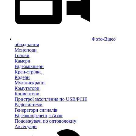
Фото-Відео
обладнання
Моноподи
Голови
Камери
Відеомікшери
Кран-стрілка
Кодери
Мультиекрани
Комутатори
Конвертори
Пристрої захоплення по USB/PCIE
Радіосистеми
Генератори сигналів
Відеоконференцзв'язок
Подовжувачі по оптоволокну
Аксесуари