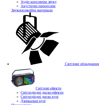
Аудіо кросовери звуку
Акустичні процесори
Звукоізоляційні матеріали
Світлове обладнання
Cвітлові ефекти
Світлодіодні диско-ефекти
Світлодіодні диско кулі
Дзеркальні кулі