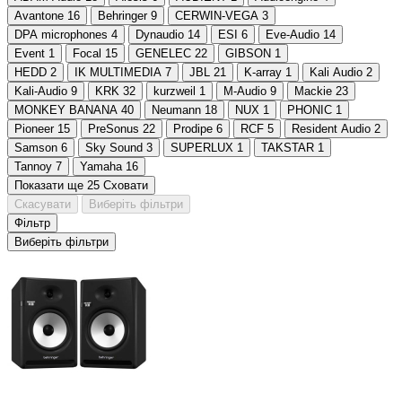
Avantone
16
Behringer
9
CERWIN-VEGA
3
DPA microphones
4
Dynaudio
14
ESI
6
Eve-Audio
14
Event
1
Focal
15
GENELEC
22
GIBSON
1
HEDD
2
IK MULTIMEDIA
7
JBL
21
K-array
1
Kali Audio
2
Kali-Audio
9
KRK
32
kurzweil
1
M-Audio
9
Mackie
23
MONKEY BANANA
40
Neumann
18
NUX
1
PHONIC
1
Pioneer
15
PreSonus
22
Prodipe
6
RCF
5
Resident Audio
2
Samson
6
Sky Sound
3
SUPERLUX
1
TAKSTAR
1
Tannoy
7
Yamaha
16
Показати ще 25
Сховати
Скасувати
Виберіть фільтри
Фільтр
Виберіть фільтри