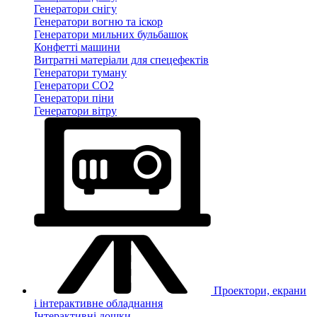
Генератори снігу
Генератори вогню та іскор
Генератори мильних бульбашок
Конфетті машини
Витратні матеріали для спецефектів
Генератори туману
Генератори CO2
Генератори піни
Генератори вітру
Проектори, екрани
і інтерактивне обладнання
Інтерактивні дошки