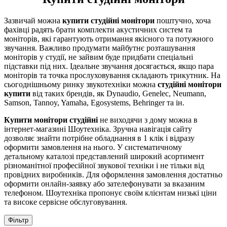
Зазвичай можна
купити студійні монітори
поштучно, хоча
фахівці радять брати комплекти акустичних систем та
моніторів, які гарантують отримання якісного та потужного
звучання. Важливо продумати майбутнє розташування
моніторів у студії, не зайвим буде придбати спеціальні
підставки під них. Ідеальне звучання досягається, якщо пара
моніторів та точка прослуховування складають трикутник. На
сьогоднішньому ринку звукотехніки можна
студійні монітори
купити
від таких брендів, як Dynaudio, Genelec, Neumann,
Samson, Tannoy, Yamaha, Egosystems, Behringer та ін.
Купити монітори студійні
не виходячи з дому можна в
інтернет-магазині Шоутехніка. Зручна навігація сайту
дозволяє знайти потрібне обладнання в 1 клік і відразу
оформити замовлення на нього. У систематичному
детальному каталозі представлений широкий асортимент
різноманітної професійної звукової техніки і не тільки від
провідних виробників. Для оформлення замовлення достатньо
оформити онлайн-заявку або зателефонувати за вказаним
телефоном. Шоутехніка пропонує своїм клієнтам низькі ціни
та високе сервісне обслуговування.
Фільтр