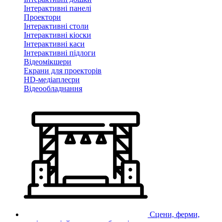
Інтерактивні панелі
Проектори
Інтерактивні столи
Інтерактивні кіоски
Інтерактивні каси
Інтерактивні підлоги
Відеомікшери
Екрани для проекторів
HD-медіаплеєри
Відеообладнання
Сцени, ферми,