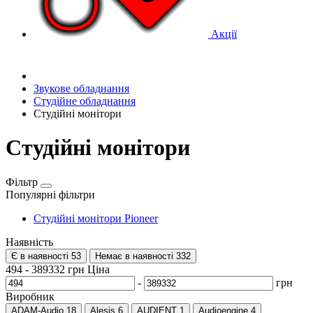
Акції
Звукове обладнання
Студійне обладнання
Студійні монітори
Студійні монітори
Фільтр
Популярні фільтри
Студійні монітори Pioneer
Наявність
Є в наявності
53
Немає в наявності
332
494
-
389332
грн
Ціна
-
грн
Виробник
ADAM-Audio
18
Alesis
6
AUDIENT
1
Audioengine
4