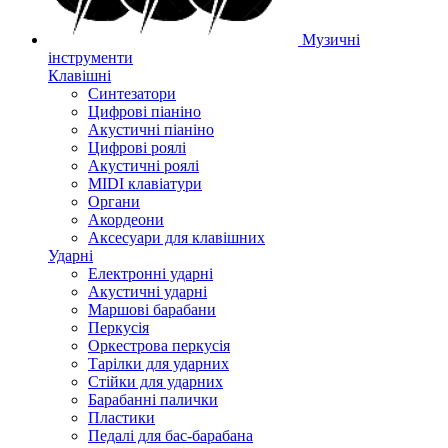
Музичні
інструменти
Клавішні
Синтезатори
Цифрові піаніно
Акустичні піаніно
Цифрові роялі
Акустичні роялі
MIDI клавіатури
Органи
Акордеони
Аксесуари для клавішних
Ударні
Електронні ударні
Акустичні ударні
Маршові барабани
Перкусія
Оркестрова перкусія
Тарілки для ударних
Стійки для ударних
Барабанні палички
Пластики
Педалі для бас-барабана