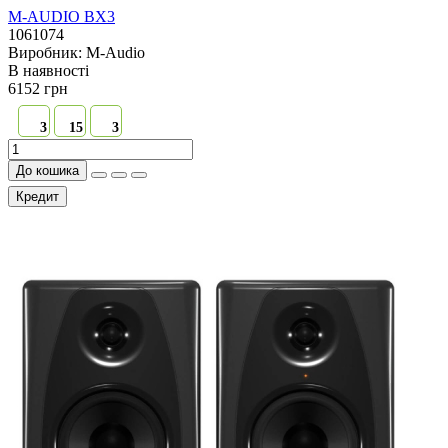
M-AUDIO BX3
1061074
Виробник:
M-Audio
В наявностi
6152 грн
3
15
3
До кошика
Кредит