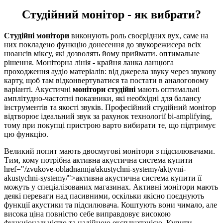
Студійний монітор - як вибрати?
Студійні монітори
виконують роль своєрідних вух, саме на
них покладено функцію донесення до звукорежисера всіх
нюансів міксу, які дозволять йому приймати. оптимальне
рішення. Моніторна лінія - крайня ланка ланцюга
проходження аудіо матеріалів: від джерела звуку через звукову
карту, щоб там відконвертуватися та постати в аналоговому
варіанті. Акустичні
монітори студійні
мають оптимальні
амплітудно-частотні показники, які необхідні для балансу
інструментів та якості звуків. Професійний студійний монітор
відтворює ідеальний звук за рахунок технології bi-amplifying,
тому при покупці пристрою варто вибирати те, що підтримує
цю функцію.
Великий попит мають двосмугові монітори з підсилювачами.
Тим, кому потрібна активна акустична система купити
href="/zvukove-obladnannja/akustychni-systemy/aktyvni-
akustychni-systemy/">активна акустична система купити її
можуть у спеціалізованих магазинах. Активні монітори мають
деякі переваги над пасивними, оскільки якісно поєднують
функції акустики та підсилювача. Коштують вони чимало, але
висока ціна повністю себе виправдовує високою
функціональністю та надійною експлуатацією. Купити