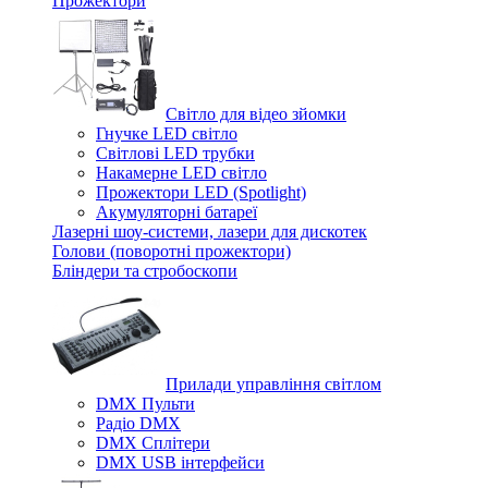
Прожектори
Світло для відео зйомки
Гнучке LED світло
Світлові LED трубки
Накамерне LED світло
Прожектори LED (Spotlight)
Акумуляторні батареї
Лазерні шоу-системи, лазери для дискотек
Голови (поворотні прожектори)
Бліндери та стробоскопи
Прилади управління світлом
DMX Пульти
Радіо DMX
DMX Сплітери
DMX USB інтерфейси