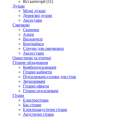
Всі категорії (11)
Духові
Мідні духові
Дерев'яні духові
Аксесуари
Смичкові
Скрипки
Альти
Віолончелі
Контрабаси
Струни для смичкових
Аксеcсуари
Оркестрові та етнічні
Гітарне обладнання
Комбопідсилювачі
Гітарні кабінети
Підсилювачі-голови для гітар
Звукознімачі
Гітарні ефекти
Гітарні підсилювачі
Гітари
Електрогітари
Бас-гітари
Електроакустичні гітари
Акустичні гітари