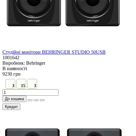
Студійні монітори BEHRINGER STUDIO 50USB
1001642
Виробник:
Behringer
В наявностi
9230 грн
3
15
3
До кошика
Кредит