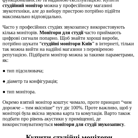
студійний монітор
можна у професійному магазині
звукотехніки, але до вибору пристрою потрібно підійти
максимально відповідально.
Часто у професійних студіях звукозапису використовують
кілька моніторів.
Монітори для студії
часто приймають
цифрові сигнали попарно. Щоб знайти хороші вироби,
потрібно шукати “
студійні монітори Київ
” в інтернеті, тільки
так можна вийти на надійні магазини з перевіреною
репутацією. Підібрати монітор можна за такими параметрами,
як:
● тип підсилювача;
● діаметр та конфігурація;
● тип монітора.
Окремо взятий монітор коштує чимало, проте принцип “чим
дорожче – тим якісніше” тут діє 100%. Проте важливо, щоб у
моніторі була якісна звукова карта та комутація. Варто також
подбати про рівень акустики у приміщенні, де
використовуватимуться
монітори для студії звукозапису
.
Купити студійні монітори