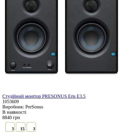
Студійний монітор PRESONUS Eris E3.5
1053609
Виробник:
PreSonus
В наявностi
8840 грн
3
15
3