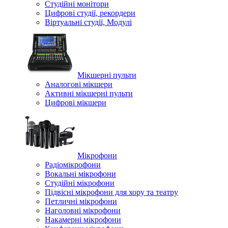
Студійні монітори
Цифрові студії, рекордери
Віртуальні студії, Модулі
Мікшерні пульти
Аналогові мікшери
Активні мікшерні пульти
Цифрові мікшери
Мікрофони
Радіомікрофони
Вокальні мікрофони
Студійні мікрофони
Підвісні мікрофони для хору та театру
Петличні мікрофони
Наголовні мікрофони
Накамерні мікрофони