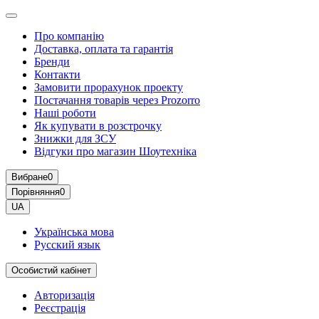
Про компанію
Доставка, оплата та гарантія
Бренди
Контакти
Замовити прорахунок проекту
Постачання товарів через Prozorro
Наші роботи
Як купувати в розстрочку
Знижки для ЗСУ
Відгуки про магазин Шоутехнiка
Вибране
0
Порівняння
0
UA
Українська мова
Русский язык
Особистий кабінет
Авторизація
Реєстрація