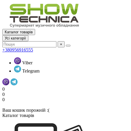
Каталог товарів
Усi категорії
×
+380956916555
Viber
Telegram
0
0
0
Ваш кошик порожній :(
Каталог товарів