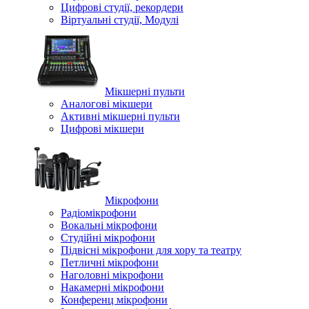
Цифрові студії, рекордери
Віртуальні студії, Модулі
Мікшерні пульти
Аналогові мікшери
Активні мікшерні пульти
Цифрові мікшери
Мікрофони
Радіомікрофони
Вокальні мікрофони
Студійні мікрофони
Підвісні мікрофони для хору та театру
Петличні мікрофони
Наголовні мікрофони
Накамерні мікрофони
Конференц мікрофони