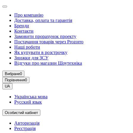
Про компанію
Доставка, оплата та гарантія
Бренди
Контакти
Замовити прорахунок проекту
Постачання товарів через Prozorro
Наші роботи
Як купувати в розстрочку
Знижки для ЗСУ
Відгуки про магазин Шоутехнiка
Вибране
0
Порівняння
0
UA
Українська мова
Русский язык
Особистий кабінет
Авторизація
Реєстрація