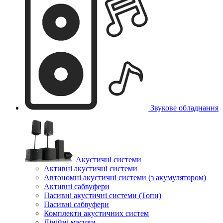
Звукове обладнання
Акустичні системи
Активні акустичні системи
Автономні акустичні системи (з акумулятором)
Активні сабвуфери
Пасивні акустичні системи (Топи)
Пасивні сабвуфери
Комплекти акустичних систем
Лінійні масиви