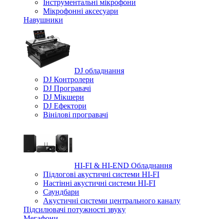
Iнструментальні мікрофони
Мікрофонні аксесуари
Навушники
DJ обладнання
DJ Контролери
DJ Програвачі
DJ Мікшери
DJ Ефектори
Вінілові програвачі
HI-FI & HI-END Обладнання
Підлогові акустичні системи HI-FI
Настінні акустичні системи HI-FI
Саундбари
Акустичні системи центрального каналу
Підсилювачі потужності звуку
Мегафони