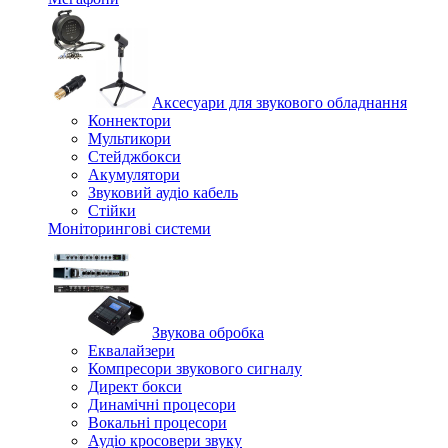
Аксесуари для звукового обладнання
Коннектори
Мультикори
Стейджбокси
Акумулятори
Звуковий аудіо кабель
Стійки
Моніторингові системи
Звукова обробка
Еквалайзери
Компресори звукового сигналу
Директ бокси
Динамічні процесори
Вокальні процесори
Аудіо кросовери звуку