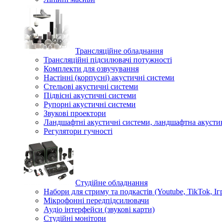
Трансляційне обладнання
Трансляційні підсилювачі потужності
Комплекти для озвучування
Настінні (корпусні) акустичні системи
Стельові акустичні системи
Підвісні акустичні системи
Рупорні акустичні системи
Звукові проектори
Ландшафтні акустичні системи, ландшафтна акусти
Регулятори гучності
Студійне обладнання
Набори для стриму та подкастів (Youtube, TikTok, Іг
Мікрофонні передпідсилювачи
Аудіо інтерфейси (звукові карти)
Студійні монітори