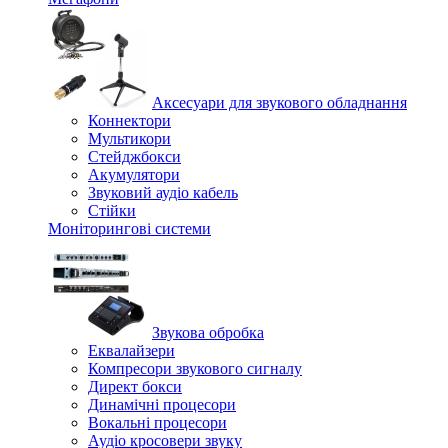
Аксесуари для звукового обладнання
Коннектори
Мультикори
Стейджбокси
Акумулятори
Звуковий аудіо кабель
Стійки
Моніторингові системи
Звукова обробка
Еквалайзери
Компресори звукового сигналу
Директ бокси
Динамічні процесори
Вокальні процесори
Аудіо кросовери звуку