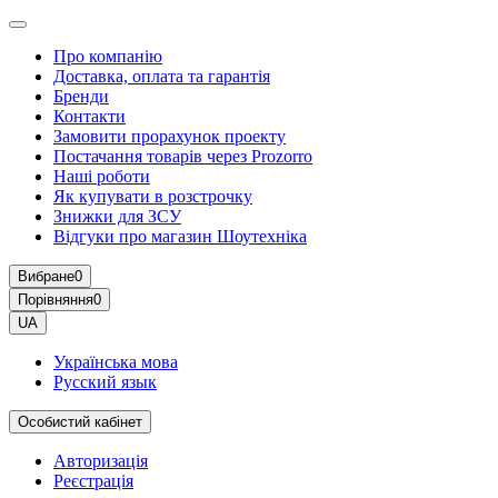
Про компанію
Доставка, оплата та гарантія
Бренди
Контакти
Замовити прорахунок проекту
Постачання товарів через Prozorro
Наші роботи
Як купувати в розстрочку
Знижки для ЗСУ
Відгуки про магазин Шоутехнiка
Вибране
0
Порівняння
0
UA
Українська мова
Русский язык
Особистий кабінет
Авторизація
Реєстрація