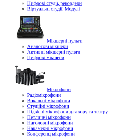
Цифрові студії, рекордери
Віртуальні студії, Модулі
Мікшерні пульти
Аналогові мікшери
Активні мікшерні пульти
Цифрові мікшери
Мікрофони
Радіомікрофони
Вокальні мікрофони
Студійні мікрофони
Підвісні мікрофони для хору та театру
Петличні мікрофони
Наголовні мікрофони
Накамерні мікрофони
Конференц мікрофони