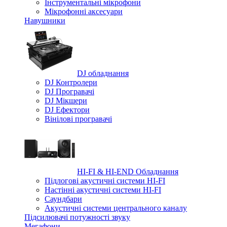
Iнструментальні мікрофони
Мікрофонні аксесуари
Навушники
DJ обладнання
DJ Контролери
DJ Програвачі
DJ Мікшери
DJ Ефектори
Вінілові програвачі
HI-FI & HI-END Обладнання
Підлогові акустичні системи HI-FI
Настінні акустичні системи HI-FI
Саундбари
Акустичні системи центрального каналу
Підсилювачі потужності звуку
Мегафони