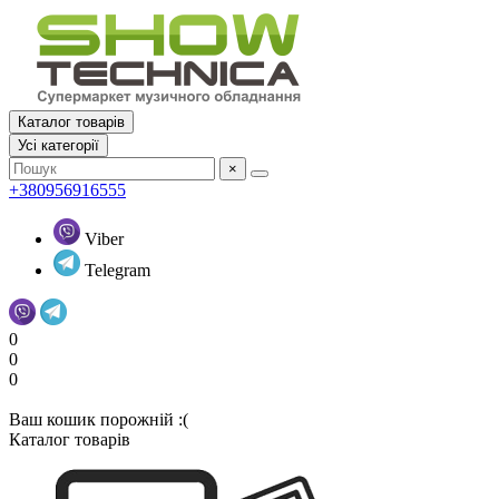
Каталог товарів
Усi категорії
×
+380956916555
Viber
Telegram
0
0
0
Ваш кошик порожній :(
Каталог товарів