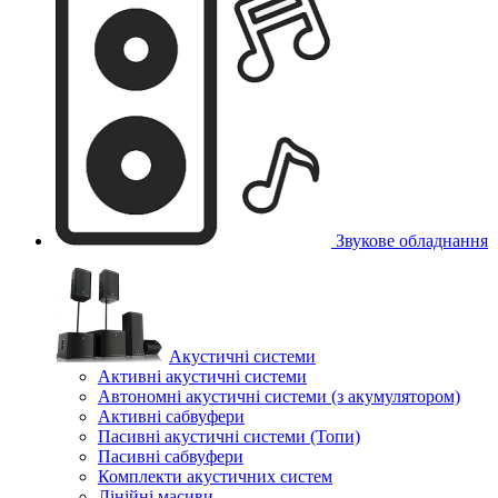
Звукове обладнання
Акустичні системи
Активні акустичні системи
Автономні акустичні системи (з акумулятором)
Активні сабвуфери
Пасивні акустичні системи (Топи)
Пасивні сабвуфери
Комплекти акустичних систем
Лінійні масиви