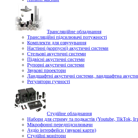
Трансляційне обладнання
Трансляційні підсилювачі потужності
Комплекти для озвучування
Настінні (корпусні) акустичні системи
Стельові акустичні системи
Підвісні акустичні системи
Рупорні акустичні системи
Звукові проектори
Ландшафтні акустичні системи, ландшафтна акусти
Регулятори гучності
Студійне обладнання
Набори для стриму та подкастів (Youtube, TikTok, Іг
Мікрофонні передпідсилювачи
Аудіо інтерфейси (звукові карти)
Студійні монітори