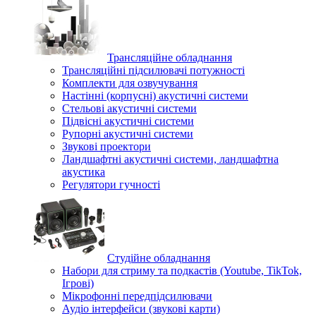
Трансляційне обладнання
Трансляційні підсилювачі потужності
Комплекти для озвучування
Настінні (корпусні) акустичні системи
Стельові акустичні системи
Підвісні акустичні системи
Рупорні акустичні системи
Звукові проектори
Ландшафтні акустичні системи, ландшафтна
акустика
Регулятори гучності
Студійне обладнання
Набори для стриму та подкастів (Youtube, TikTok,
Ігрові)
Мікрофонні передпідсилювачи
Аудіо інтерфейси (звукові карти)