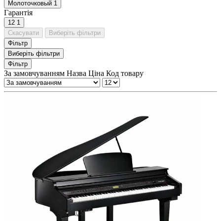
Молоточковый
1
Гарантія
12
1
Скасувати
Виберіть фільтри
Фільтр
Виберіть фільтри
Фільтр
За замовчуванням
Назва
Ціна
Код товару