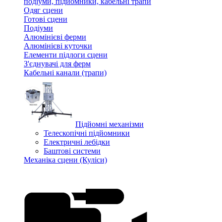
подіуми, підйомники, кабельні трапи
Одяг сцени
Готові сцени
Подіуми
Алюмінієві ферми
Алюмінієві куточки
Елементи підлоги сцени
З'єднувачі для ферм
Кабельні канали (трапи)
Підйомні механізми
Телескопічні підйомники
Електричні лебідки
Баштові системи
Механіка сцени (Куліси)