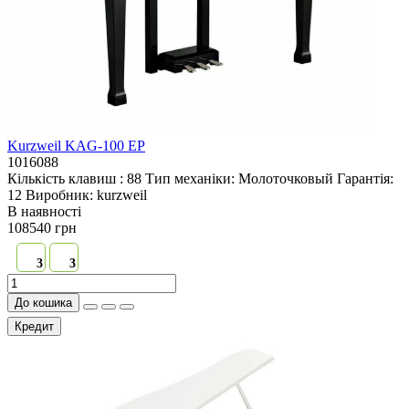
Kurzweil KAG-100 EP
1016088
Кількість клавиш :
88
Тип механіки:
Молоточковый
Гарантія:
12
Виробник:
kurzweil
В наявностi
108540 грн
3
3
До кошика
Кредит