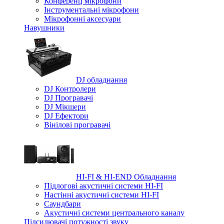
Конференц мікрофони
Iнструментальні мікрофони
Мікрофонні аксесуари
Навушники
DJ обладнання
DJ Контролери
DJ Програвачі
DJ Мікшери
DJ Ефектори
Вінілові програвачі
HI-FI & HI-END Обладнання
Підлогові акустичні системи HI-FI
Настінні акустичні системи HI-FI
Саундбари
Акустичні системи центрального каналу
Підсилювачі потужності звуку