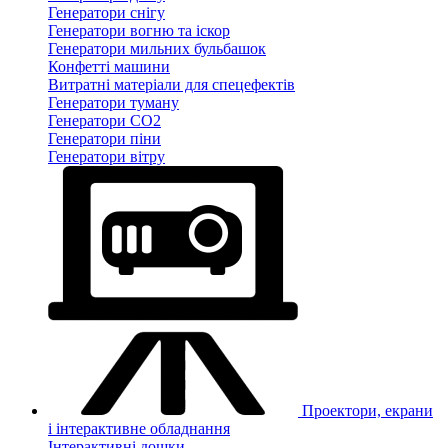
Генератори снігу
Генератори вогню та іскор
Генератори мильних бульбашок
Конфетті машини
Витратні матеріали для спецефектів
Генератори туману
Генератори CO2
Генератори піни
Генератори вітру
Проектори, екрани
і інтерактивне обладнання
Інтерактивні дошки