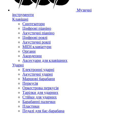
Музичні
інструменти
Клавішні
Синтезатори
Цифрові піаніно
Акустичні піаніно
Цифрові роялі
Акустичні роялі
MIDI клавіатури
Органи
Акордеони
Аксесуари для клавішних
Ударні
Електронні ударні
Акустичні ударні
Маршові барабани
Перкусія
Оркестрова перкусія
Тарілки для ударних
Стійки для ударних
Барабанні палички
Пластики
Педалі для бас-барабана