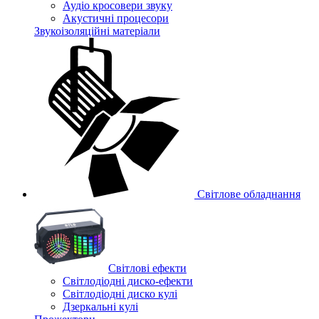
Аудіо кросовери звуку
Акустичні процесори
Звукоізоляційні матеріали
Світлове обладнання
Cвітлові ефекти
Світлодіодні диско-ефекти
Світлодіодні диско кулі
Дзеркальні кулі