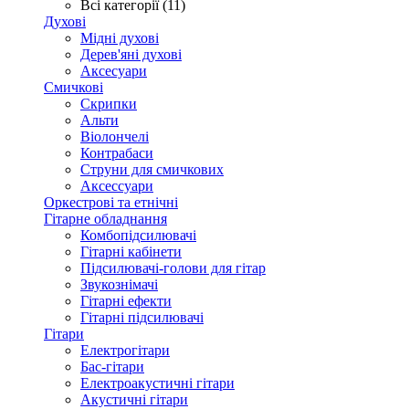
Всі категорії (11)
Духові
Мідні духові
Дерев'яні духові
Аксесуари
Смичкові
Скрипки
Альти
Віолончелі
Контрабаси
Струни для смичкових
Аксеcсуари
Оркестрові та етнічні
Гітарне обладнання
Комбопідсилювачі
Гітарні кабінети
Підсилювачі-голови для гітар
Звукознімачі
Гітарні ефекти
Гітарні підсилювачі
Гітари
Електрогітари
Бас-гітари
Електроакустичні гітари
Акустичні гітари