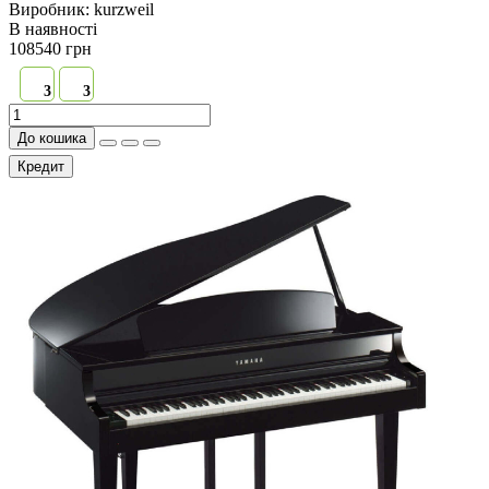
Виробник:
kurzweil
В наявностi
108540 грн
3
3
До кошика
Кредит