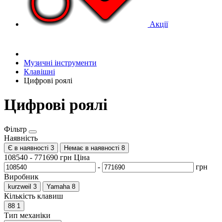
Акції
Музичні інструменти
Клавішні
Цифрові роялі
Цифрові роялі
Фільтр
Наявність
Є в наявності
3
Немає в наявності
8
108540
-
771690
грн
Ціна
-
грн
Виробник
kurzweil
3
Yamaha
8
Кількість клавиш
88
1
Тип механіки