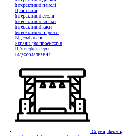
Інтерактивні панелі
Проектори
Інтерактивні столи
Інтерактивні кіоски
Інтерактивні каси
Інтерактивні підлоги
Відеомікшери
Екрани для проекторів
HD-медіаплеєри
Відеообладнання
Сцени, ферми,