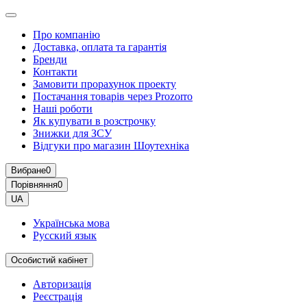
Про компанію
Доставка, оплата та гарантія
Бренди
Контакти
Замовити прорахунок проекту
Постачання товарів через Prozorro
Наші роботи
Як купувати в розстрочку
Знижки для ЗСУ
Відгуки про магазин Шоутехнiка
Вибране
0
Порівняння
0
UA
Українська мова
Русский язык
Особистий кабінет
Авторизація
Реєстрація