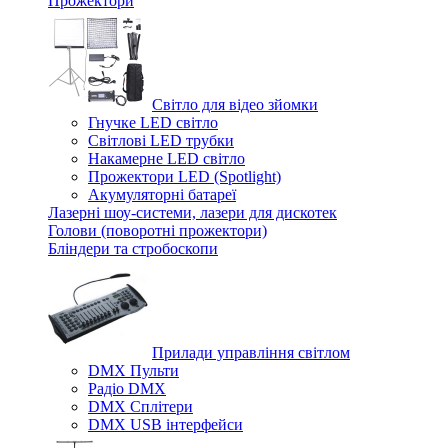
Прожектори
Світло для відео зйомки
Гнучке LED світло
Світлові LED трубки
Накамерне LED світло
Прожектори LED (Spotlight)
Акумуляторні батареї
Лазерні шоу-системи, лазери для дискотек
Голови (поворотні прожектори)
Бліндери та стробоскопи
Прилади управління світлом
DMX Пульти
Радіо DMX
DMX Сплітери
DMX USB інтерфейси