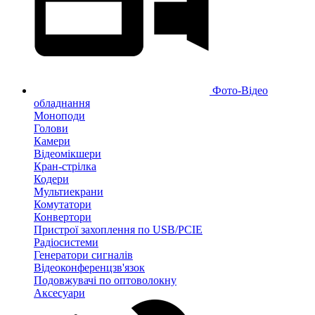
Фото-Відео
обладнання
Моноподи
Голови
Камери
Відеомікшери
Кран-стрілка
Кодери
Мультиекрани
Комутатори
Конвертори
Пристрої захоплення по USB/PCIE
Радіосистеми
Генератори сигналів
Відеоконференцзв'язок
Подовжувачі по оптоволокну
Аксесуари