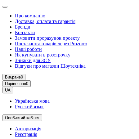
Про компанію
Доставка, оплата та гарантія
Бренди
Контакти
Замовити прорахунок проекту
Постачання товарів через Prozorro
Наші роботи
Як купувати в розстрочку
Знижки для ЗСУ
Відгуки про магазин Шоутехнiка
Вибране
0
Порівняння
0
UA
Українська мова
Русский язык
Особистий кабінет
Авторизація
Реєстрація