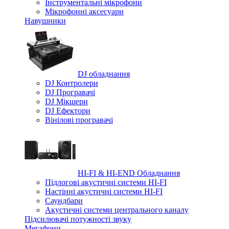
Iнструментальні мікрофони
Мікрофонні аксесуари
Навушники
DJ обладнання
DJ Контролери
DJ Програвачі
DJ Мікшери
DJ Ефектори
Вінілові програвачі
HI-FI & HI-END Обладнання
Підлогові акустичні системи HI-FI
Настінні акустичні системи HI-FI
Саундбари
Акустичні системи центрального каналу
Підсилювачі потужності звуку
Мегафони