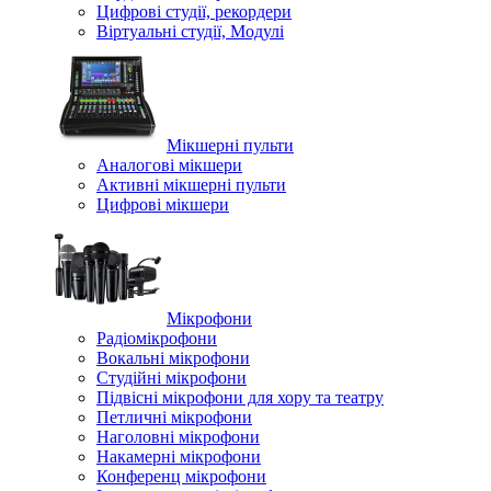
Цифрові студії, рекордери
Віртуальні студії, Модулі
Мікшерні пульти
Аналогові мікшери
Активні мікшерні пульти
Цифрові мікшери
Мікрофони
Радіомікрофони
Вокальні мікрофони
Студійні мікрофони
Підвісні мікрофони для хору та театру
Петличні мікрофони
Наголовні мікрофони
Накамерні мікрофони
Конференц мікрофони