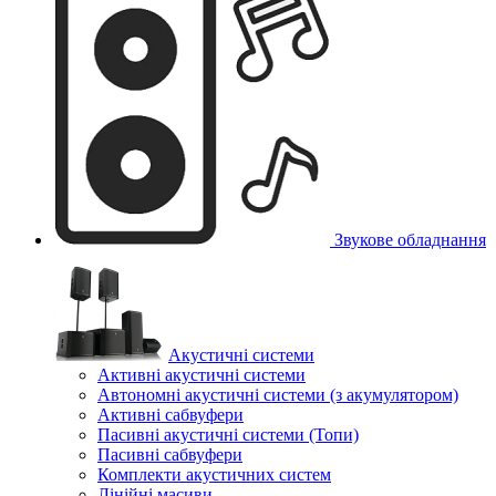
Звукове обладнання
Акустичні системи
Активні акустичні системи
Автономні акустичні системи (з акумулятором)
Активні сабвуфери
Пасивні акустичні системи (Топи)
Пасивні сабвуфери
Комплекти акустичних систем
Лінійні масиви