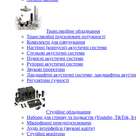
Трансляційне обладнання
Трансляційні підсилювачі потужності
Комплекти для озвучування
Настінні (корпусні) акустичні системи
Стельові акустичні системи
Підвісні акустичні системи
Рупорні акустичні системи
Звукові проектори
Ландшафтні акустичні системи, ландшафтна акусти
Регулятори гучності
Студійне обладнання
Набори для стриму та подкастів (Youtube, TikTok, Іг
Мікрофонні передпідсилювачи
Аудіо інтерфейси (звукові карти)
Студійні монітори