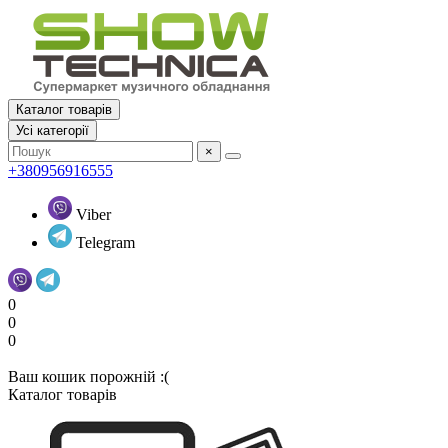
Каталог товарів
Усi категорії
×
+380956916555
Viber
Telegram
0
0
0
Ваш кошик порожній :(
Каталог товарів