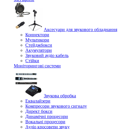
Аксесуари для звукового обладнання
Коннектори
Мультикори
Стейджбокси
Акумулятори
Звуковий аудіо кабель
Стійки
Моніторингові системи
Звукова обробка
Еквалайзери
Компресори звукового сигналу
Директ бокси
Динамічні процесори
Вокальні процесори
Аудіо кросовери звуку