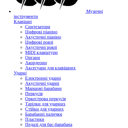
Музичні
інструменти
Клавішні
Синтезатори
Цифрові піаніно
Акустичні піаніно
Цифрові роялі
Акустичні роялі
MIDI клавіатури
Органи
Акордеони
Аксесуари для клавішних
Ударні
Електронні ударні
Акустичні ударні
Маршові барабани
Перкусія
Оркестрова перкусія
Тарілки для ударних
Стійки для ударних
Барабанні палички
Пластики
Педалі для бас-барабана