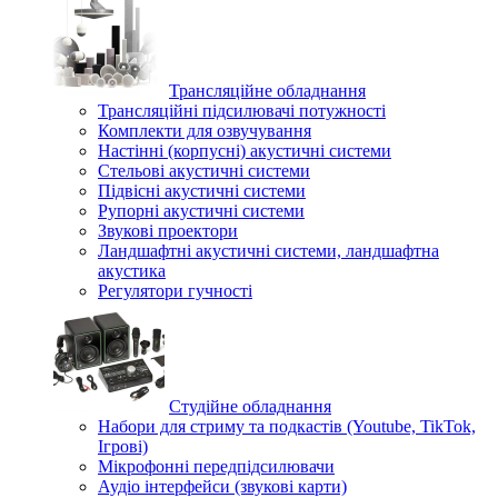
Трансляційне обладнання
Трансляційні підсилювачі потужності
Комплекти для озвучування
Настінні (корпусні) акустичні системи
Стельові акустичні системи
Підвісні акустичні системи
Рупорні акустичні системи
Звукові проектори
Ландшафтні акустичні системи, ландшафтна
акустика
Регулятори гучності
Студійне обладнання
Набори для стриму та подкастів (Youtube, TikTok,
Ігрові)
Мікрофонні передпідсилювачи
Аудіо інтерфейси (звукові карти)