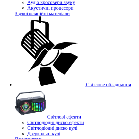
Аудіо кросовери звуку
Акустичні процесори
Звукоізоляційні матеріали
Світлове обладнання
Cвітлові ефекти
Світлодіодні диско-ефекти
Світлодіодні диско кулі
Дзеркальні кулі