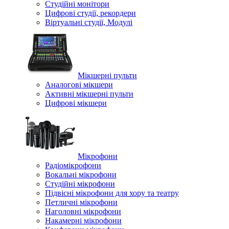
Студійні монітори
Цифрові студії, рекордери
Віртуальні студії, Модулі
Мікшерні пульти
Аналогові мікшери
Активні мікшерні пульти
Цифрові мікшери
Мікрофони
Радіомікрофони
Вокальні мікрофони
Студійні мікрофони
Підвісні мікрофони для хору та театру
Петличні мікрофони
Наголовні мікрофони
Накамерні мікрофони