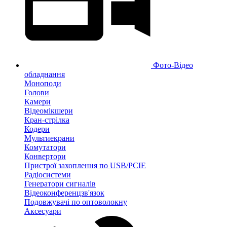
Фото-Відео
обладнання
Моноподи
Голови
Камери
Відеомікшери
Кран-стрілка
Кодери
Мультиекрани
Комутатори
Конвертори
Пристрої захоплення по USB/PCIE
Радіосистеми
Генератори сигналів
Відеоконференцзв'язок
Подовжувачі по оптоволокну
Аксесуари