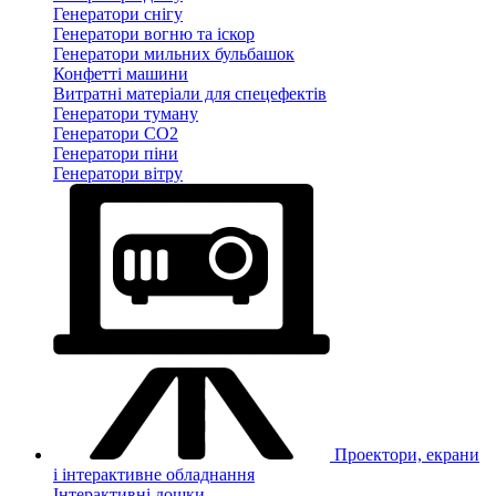
Генератори снігу
Генератори вогню та іскор
Генератори мильних бульбашок
Конфетті машини
Витратні матеріали для спецефектів
Генератори туману
Генератори CO2
Генератори піни
Генератори вітру
Проектори, екрани
і інтерактивне обладнання
Інтерактивні дошки