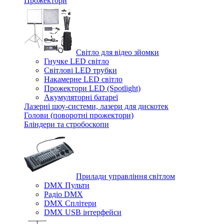
Прожектори
Світло для відео зйомки
Гнучке LED світло
Світлові LED трубки
Накамерне LED світло
Прожектори LED (Spotlight)
Акумуляторні батареї
Лазерні шоу-системи, лазери для дискотек
Голови (поворотні прожектори)
Бліндери та стробоскопи
Прилади управління світлом
DMX Пульти
Радіо DMX
DMX Сплітери
DMX USB інтерфейси