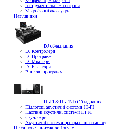
Конференц мікрофони
Iнструментальні мікрофони
Мікрофонні аксесуари
Навушники
DJ обладнання
DJ Контролери
DJ Програвачі
DJ Мікшери
DJ Ефектори
Вінілові програвачі
HI-FI & HI-END Обладнання
Підлогові акустичні системи HI-FI
Настінні акустичні системи HI-FI
Саундбари
Акустичні системи центрального каналу
Підсилювачі потужності звуку