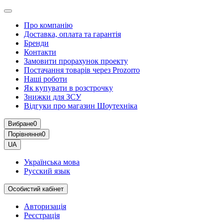
Про компанію
Доставка, оплата та гарантія
Бренди
Контакти
Замовити прорахунок проекту
Постачання товарів через Prozorro
Наші роботи
Як купувати в розстрочку
Знижки для ЗСУ
Відгуки про магазин Шоутехнiка
Вибране
0
Порівняння
0
UA
Українська мова
Русский язык
Особистий кабінет
Авторизація
Реєстрація