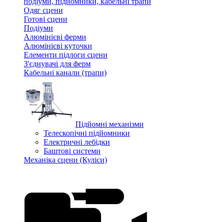
подіуми, підйомники, кабельні трапи
Одяг сцени
Готові сцени
Подіуми
Алюмінієві ферми
Алюмінієві куточки
Елементи підлоги сцени
З'єднувачі для ферм
Кабельні канали (трапи)
Підйомні механізми
Телескопічні підйомники
Електричні лебідки
Баштові системи
Механіка сцени (Куліси)