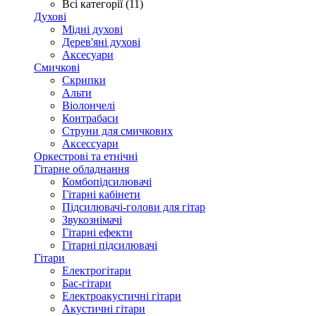
Всі категорії (11)
Духові
Мідні духові
Дерев'яні духові
Аксесуари
Смичкові
Скрипки
Альти
Віолончелі
Контрабаси
Струни для смичкових
Аксеcсуари
Оркестрові та етнічні
Гітарне обладнання
Комбопідсилювачі
Гітарні кабінети
Підсилювачі-голови для гітар
Звукознімачі
Гітарні ефекти
Гітарні підсилювачі
Гітари
Електрогітари
Бас-гітари
Електроакустичні гітари
Акустичні гітари