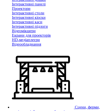
Інтерактивні панелі
Проектори
Інтерактивні столи
Інтерактивні кіоски
Інтерактивні каси
Інтерактивні підлоги
Відеомікшери
Екрани для проекторів
HD-медіаплеєри
Відеообладнання
Сцени, ферми,