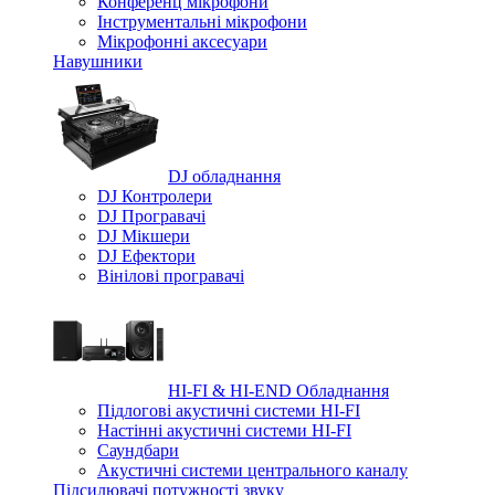
Конференц мікрофони
Iнструментальні мікрофони
Мікрофонні аксесуари
Навушники
DJ обладнання
DJ Контролери
DJ Програвачі
DJ Мікшери
DJ Ефектори
Вінілові програвачі
HI-FI & HI-END Обладнання
Підлогові акустичні системи HI-FI
Настінні акустичні системи HI-FI
Саундбари
Акустичні системи центрального каналу
Підсилювачі потужності звуку