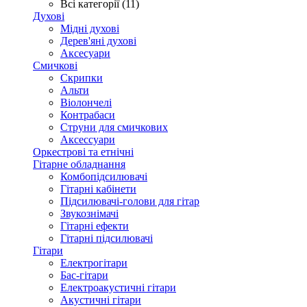
Всі категорії (11)
Духові
Мідні духові
Дерев'яні духові
Аксесуари
Смичкові
Скрипки
Альти
Віолончелі
Контрабаси
Струни для смичкових
Аксеcсуари
Оркестрові та етнічні
Гітарне обладнання
Комбопідсилювачі
Гітарні кабінети
Підсилювачі-голови для гітар
Звукознімачі
Гітарні ефекти
Гітарні підсилювачі
Гітари
Електрогітари
Бас-гітари
Електроакустичні гітари
Акустичні гітари