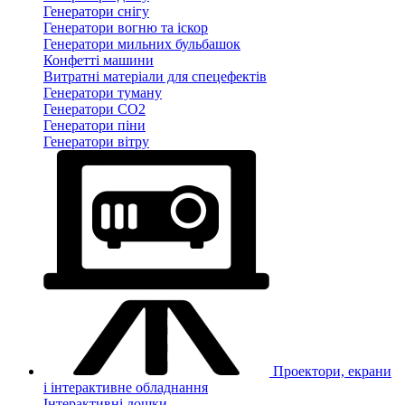
Генератори снігу
Генератори вогню та іскор
Генератори мильних бульбашок
Конфетті машини
Витратні матеріали для спецефектів
Генератори туману
Генератори CO2
Генератори піни
Генератори вітру
Проектори, екрани
і інтерактивне обладнання
Інтерактивні дошки