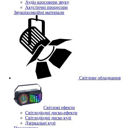
Аудіо кросовери звуку
Акустичні процесори
Звукоізоляційні матеріали
Світлове обладнання
Cвітлові ефекти
Світлодіодні диско-ефекти
Світлодіодні диско кулі
Дзеркальні кулі