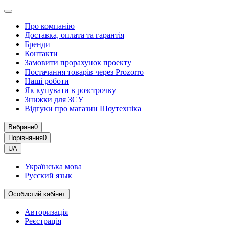
Про компанію
Доставка, оплата та гарантія
Бренди
Контакти
Замовити прорахунок проекту
Постачання товарів через Prozorro
Наші роботи
Як купувати в розстрочку
Знижки для ЗСУ
Відгуки про магазин Шоутехнiка
Вибране
0
Порівняння
0
UA
Українська мова
Русский язык
Особистий кабінет
Авторизація
Реєстрація