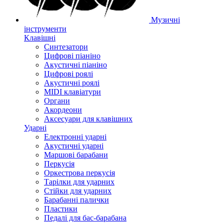
Музичні
інструменти
Клавішні
Синтезатори
Цифрові піаніно
Акустичні піаніно
Цифрові роялі
Акустичні роялі
MIDI клавіатури
Органи
Акордеони
Аксесуари для клавішних
Ударні
Електронні ударні
Акустичні ударні
Маршові барабани
Перкусія
Оркестрова перкусія
Тарілки для ударних
Стійки для ударних
Барабанні палички
Пластики
Педалі для бас-барабана