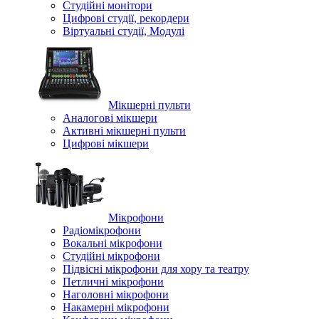
Студійні монітори
Цифрові студії, рекордери
Віртуальні студії, Модулі
Мікшерні пульти
Аналогові мікшери
Активні мікшерні пульти
Цифрові мікшери
Мікрофони
Радіомікрофони
Вокальні мікрофони
Студійні мікрофони
Підвісні мікрофони для хору та театру
Петличні мікрофони
Наголовні мікрофони
Накамерні мікрофони