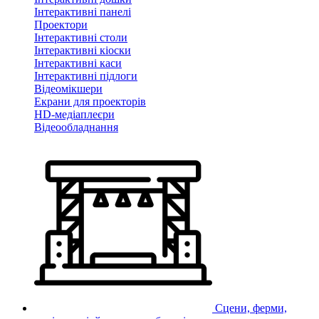
Інтерактивні панелі
Проектори
Інтерактивні столи
Інтерактивні кіоски
Інтерактивні каси
Інтерактивні підлоги
Відеомікшери
Екрани для проекторів
HD-медіаплеєри
Відеообладнання
Сцени, ферми,