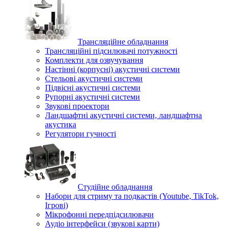
Трансляційне обладнання
Трансляційні підсилювачі потужності
Комплекти для озвучування
Настінні (корпусні) акустичні системи
Стельові акустичні системи
Підвісні акустичні системи
Рупорні акустичні системи
Звукові проектори
Ландшафтні акустичні системи, ландшафтна
акустика
Регулятори гучності
Студійне обладнання
Набори для стриму та подкастів (Youtube, TikTok,
Ігрові)
Мікрофонні передпідсилювачи
Аудіо інтерфейси (звукові карти)