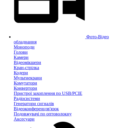
Фото-Відео
обладнання
Моноподи
Голови
Камери
Відеомікшери
Кран-стрілка
Кодери
Мультиекрани
Комутатори
Конвертори
Пристрої захоплення по USB/PCIE
Радіосистеми
Генератори сигналів
Відеоконференцзв'язок
Подовжувачі по оптоволокну
Аксесуари