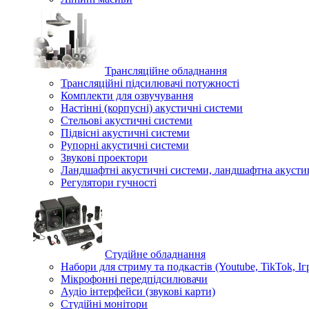
Трансляційне обладнання
Трансляційні підсилювачі потужності
Комплекти для озвучування
Настінні (корпусні) акустичні системи
Стельові акустичні системи
Підвісні акустичні системи
Рупорні акустичні системи
Звукові проектори
Ландшафтні акустичні системи, ландшафтна акусти
Регулятори гучності
Студійне обладнання
Набори для стриму та подкастів (Youtube, TikTok, Іг
Мікрофонні передпідсилювачи
Аудіо інтерфейси (звукові карти)
Студійні монітори