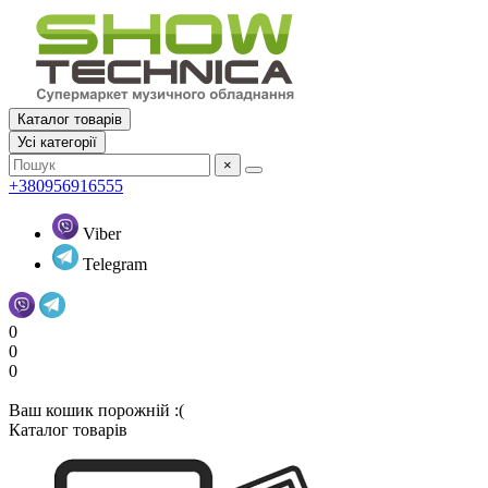
Каталог товарів
Усi категорії
×
+380956916555
Viber
Telegram
0
0
0
Ваш кошик порожній :(
Каталог товарів