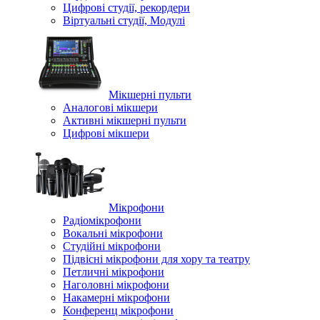
Цифрові студії, рекордери
Віртуальні студії, Модулі
Мікшерні пульти
Аналогові мікшери
Активні мікшерні пульти
Цифрові мікшери
Мікрофони
Радіомікрофони
Вокальні мікрофони
Студійні мікрофони
Підвісні мікрофони для хору та театру
Петличні мікрофони
Наголовні мікрофони
Накамерні мікрофони
Конференц мікрофони