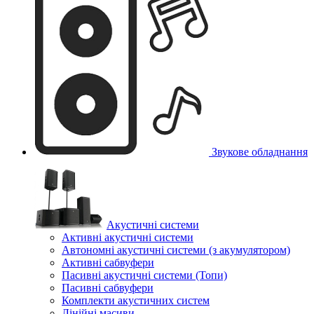
Звукове обладнання
Акустичні системи
Активні акустичні системи
Автономні акустичні системи (з акумулятором)
Активні сабвуфери
Пасивні акустичні системи (Топи)
Пасивні сабвуфери
Комплекти акустичних систем
Лінійні масиви