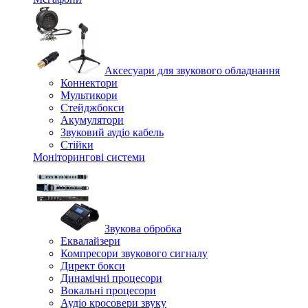
Аксесуари для звукового обладнання
Коннектори
Мультикори
Стейджбокси
Акумулятори
Звуковий аудіо кабель
Стійки
Моніторингові системи
Звукова обробка
Еквалайзери
Компресори звукового сигналу
Директ бокси
Динамічні процесори
Вокальні процесори
Аудіо кросовери звуку