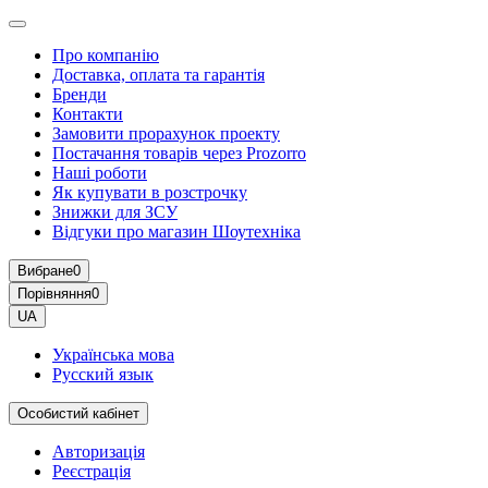
Про компанію
Доставка, оплата та гарантія
Бренди
Контакти
Замовити прорахунок проекту
Постачання товарів через Prozorro
Наші роботи
Як купувати в розстрочку
Знижки для ЗСУ
Відгуки про магазин Шоутехнiка
Вибране
0
Порівняння
0
UA
Українська мова
Русский язык
Особистий кабінет
Авторизація
Реєстрація