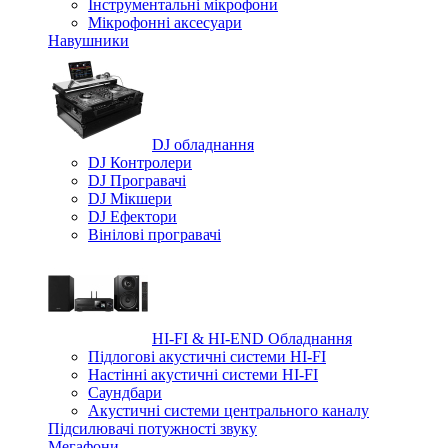
Iнструментальні мікрофони
Мікрофонні аксесуари
Навушники
DJ обладнання
DJ Контролери
DJ Програвачі
DJ Мікшери
DJ Ефектори
Вінілові програвачі
HI-FI & HI-END Обладнання
Підлогові акустичні системи HI-FI
Настінні акустичні системи HI-FI
Саундбари
Акустичні системи центрального каналу
Підсилювачі потужності звуку
Мегафони