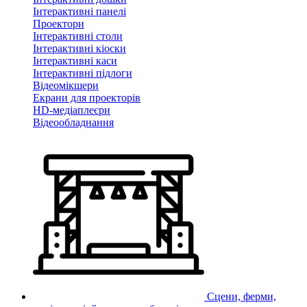
Інтерактивні панелі
Проектори
Інтерактивні столи
Інтерактивні кіоски
Інтерактивні каси
Інтерактивні підлоги
Відеомікшери
Екрани для проекторів
HD-медіаплеєри
Відеообладнання
Сцени, ферми,