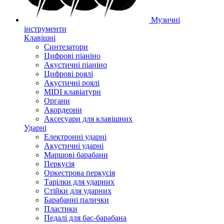
Музичні
інструменти
Клавішні
Синтезатори
Цифрові піаніно
Акустичні піаніно
Цифрові роялі
Акустичні роялі
MIDI клавіатури
Органи
Акордеони
Аксесуари для клавішних
Ударні
Електронні ударні
Акустичні ударні
Маршові барабани
Перкусія
Оркестрова перкусія
Тарілки для ударних
Стійки для ударних
Барабанні палички
Пластики
Педалі для бас-барабана