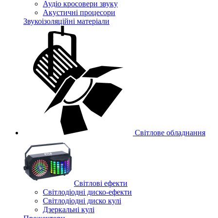
Аудіо кросовери звуку
Акустичні процесори
Звукоізоляційні матеріали
Світлове обладнання
Cвітлові ефекти
Світлодіодні диско-ефекти
Світлодіодні диско кулі
Дзеркальні кулі