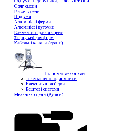
подіуми, підйомники, кабельні трапи
Одяг сцени
Готові сцени
Подіуми
Алюмінієві ферми
Алюмінієві куточки
Елементи підлоги сцени
З'єднувачі для ферм
Кабельні канали (трапи)
Підйомні механізми
Телескопічні підйомники
Електричні лебідки
Баштові системи
Механіка сцени (Куліси)