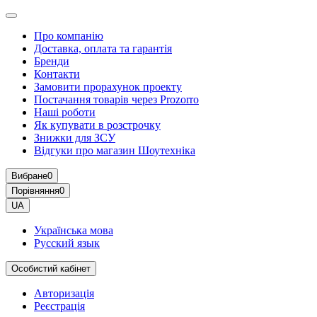
Про компанію
Доставка, оплата та гарантія
Бренди
Контакти
Замовити прорахунок проекту
Постачання товарів через Prozorro
Наші роботи
Як купувати в розстрочку
Знижки для ЗСУ
Відгуки про магазин Шоутехнiка
Вибране
0
Порівняння
0
UA
Українська мова
Русский язык
Особистий кабінет
Авторизація
Реєстрація