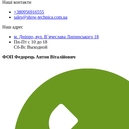
Наші контакти
+380956916555
sales@show-technica.com.ua
Наш адрес
м. Дніпро, вул. В`ячеслава Липинського 18
Пн-Пт с 10 до 18
Сб-Вс Выходной
ФОП Федорець Антон Віталійович