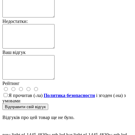
Недостатки:
Ваш відгук
Рейтинг
Я прочитав (-ла)
Политика безопасности
і згоден (-на) з
умовами
Відправити свій відгук
Відгуків про цей товар ще не було.
new light nl-1445 4*30w rgb led bar light
nl-1445 4*30w rgb led