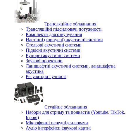
Трансляційне обладнання
Трансляційні підсилювачі потужності
Комплекти для озвучування
Настінні (корпусні) акустичні системи
Стельові акустичні системи
Підвісні акустичні системи
Рупорні акустичні системи
Звукові проектори
Ландшафтні акустичні системи, ландшафтна
акустика
Регулятори гучності
Студійне обладнання
Набори для стриму та подкастів (Youtube, TikTok,
Ігрові)
Мікрофонні передпідсилювачи
Аудіо інтерфейси (звукові карти)