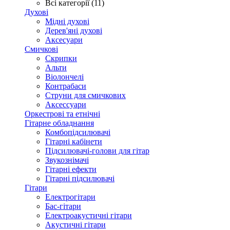
Всі категорії (11)
Духові
Мідні духові
Дерев'яні духові
Аксесуари
Смичкові
Скрипки
Альти
Віолончелі
Контрабаси
Струни для смичкових
Аксеcсуари
Оркестрові та етнічні
Гітарне обладнання
Комбопідсилювачі
Гітарні кабінети
Підсилювачі-голови для гітар
Звукознімачі
Гітарні ефекти
Гітарні підсилювачі
Гітари
Електрогітари
Бас-гітари
Електроакустичні гітари
Акустичні гітари