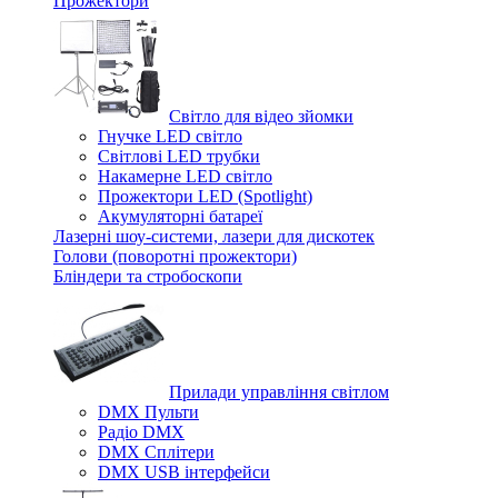
Прожектори
Світло для відео зйомки
Гнучке LED світло
Світлові LED трубки
Накамерне LED світло
Прожектори LED (Spotlight)
Акумуляторні батареї
Лазерні шоу-системи, лазери для дискотек
Голови (поворотні прожектори)
Бліндери та стробоскопи
Прилади управління світлом
DMX Пульти
Радіо DMX
DMX Сплітери
DMX USB інтерфейси