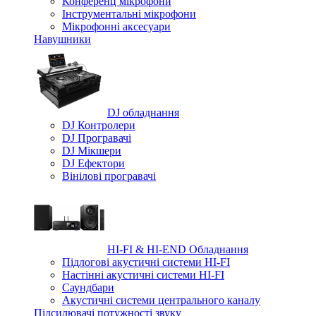
Конференц мікрофони
Iнструментальні мікрофони
Мікрофонні аксесуари
Навушники
DJ обладнання
DJ Контролери
DJ Програвачі
DJ Мікшери
DJ Ефектори
Вінілові програвачі
HI-FI & HI-END Обладнання
Підлогові акустичні системи HI-FI
Настінні акустичні системи HI-FI
Саундбари
Акустичні системи центрального каналу
Підсилювачі потужності звуку