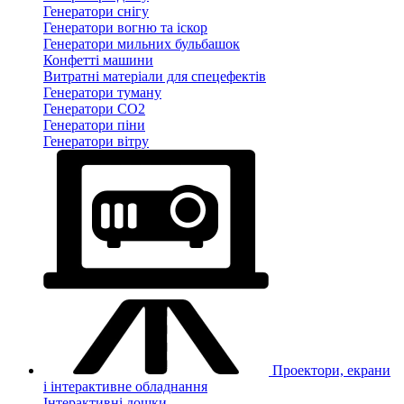
Генератори снігу
Генератори вогню та іскор
Генератори мильних бульбашок
Конфетті машини
Витратні матеріали для спецефектів
Генератори туману
Генератори CO2
Генератори піни
Генератори вітру
Проектори, екрани
і інтерактивне обладнання
Інтерактивні дошки