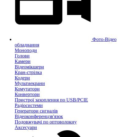
Фото-Відео
обладнання
Моноподи
Голови
Камери
Відеомікшери
Кран-стрілка
Кодери
Мультиекрани
Комутатори
Конвертори
Пристрої захоплення по USB/PCIE
Радіосистеми
Генератори сигналів
Відеоконференцзв'язок
Подовжувачі по оптоволокну
Аксесуари