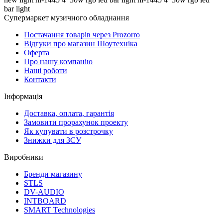
bar light
Супермаркет музичного обладнання
Постачання товарів через Prozorro
Відгуки про магазин Шоутехнiка
Оферта
Про нашу компанію
Нашi роботи
Контакти
Iнформацiя
Доставка, оплата, гарантія
Замовити прорахунок проекту
Як купувати в розстрочку
Знижки для ЗСУ
Виробники
Бренди магазину
STLS
DV-AUDIO
INTBOARD
SMART Technologies