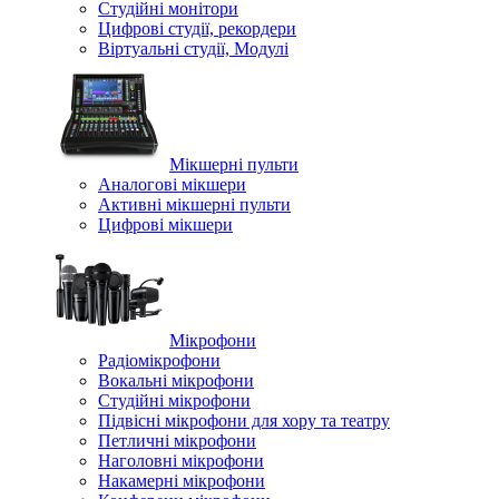
Студійні монітори
Цифрові студії, рекордери
Віртуальні студії, Модулі
Мікшерні пульти
Аналогові мікшери
Активні мікшерні пульти
Цифрові мікшери
Мікрофони
Радіомікрофони
Вокальні мікрофони
Студійні мікрофони
Підвісні мікрофони для хору та театру
Петличні мікрофони
Наголовні мікрофони
Накамерні мікрофони