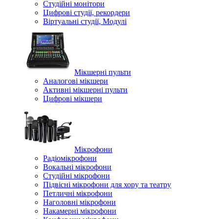
Студійні монітори
Цифрові студії, рекордери
Віртуальні студії, Модулі
Мікшерні пульти
Аналогові мікшери
Активні мікшерні пульти
Цифрові мікшери
Мікрофони
Радіомікрофони
Вокальні мікрофони
Студійні мікрофони
Підвісні мікрофони для хору та театру
Петличні мікрофони
Наголовні мікрофони
Накамерні мікрофони