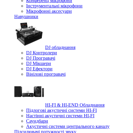
Конференц мікрофони
Iнструментальні мікрофони
Мікрофонні аксесуари
Навушники
DJ обладнання
DJ Контролери
DJ Програвачі
DJ Мікшери
DJ Ефектори
Вінілові програвачі
HI-FI & HI-END Обладнання
Підлогові акустичні системи HI-FI
Настінні акустичні системи HI-FI
Саундбари
Акустичні системи центрального каналу
Підсилювачі потужності звуку