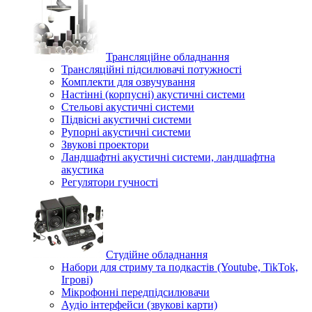
Трансляційне обладнання
Трансляційні підсилювачі потужності
Комплекти для озвучування
Настінні (корпусні) акустичні системи
Стельові акустичні системи
Підвісні акустичні системи
Рупорні акустичні системи
Звукові проектори
Ландшафтні акустичні системи, ландшафтна
акустика
Регулятори гучності
Студійне обладнання
Набори для стриму та подкастів (Youtube, TikTok,
Ігрові)
Мікрофонні передпідсилювачи
Аудіо інтерфейси (звукові карти)