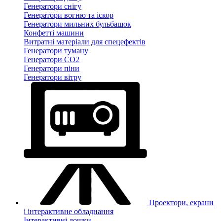
Генератори снігу
Генератори вогню та іскор
Генератори мильних бульбашок
Конфетті машини
Витратні матеріали для спецефектів
Генератори туману
Генератори CO2
Генератори піни
Генератори вітру
Проектори, екрани
і інтерактивне обладнання
Інтерактивні дошки