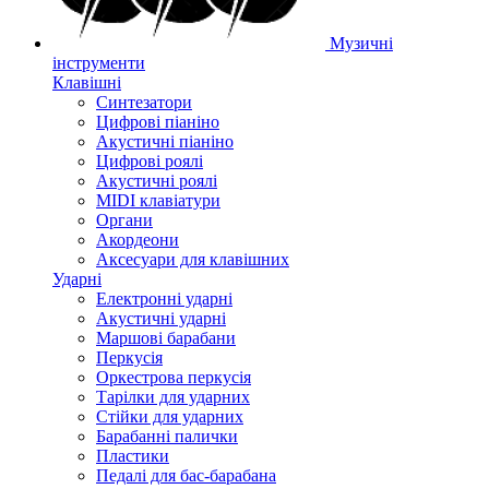
Музичні
інструменти
Клавішні
Синтезатори
Цифрові піаніно
Акустичні піаніно
Цифрові роялі
Акустичні роялі
MIDI клавіатури
Органи
Акордеони
Аксесуари для клавішних
Ударні
Електронні ударні
Акустичні ударні
Маршові барабани
Перкусія
Оркестрова перкусія
Тарілки для ударних
Стійки для ударних
Барабанні палички
Пластики
Педалі для бас-барабана