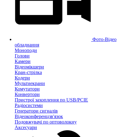
Фото-Відео
обладнання
Моноподи
Голови
Камери
Відеомікшери
Кран-стрілка
Кодери
Мультиекрани
Комутатори
Конвертори
Пристрої захоплення по USB/PCIE
Радіосистеми
Генератори сигналів
Відеоконференцзв'язок
Подовжувачі по оптоволокну
Аксесуари