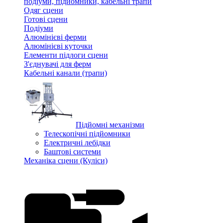
подіуми, підйомники, кабельні трапи
Одяг сцени
Готові сцени
Подіуми
Алюмінієві ферми
Алюмінієві куточки
Елементи підлоги сцени
З'єднувачі для ферм
Кабельні канали (трапи)
Підйомні механізми
Телескопічні підйомники
Електричні лебідки
Баштові системи
Механіка сцени (Куліси)