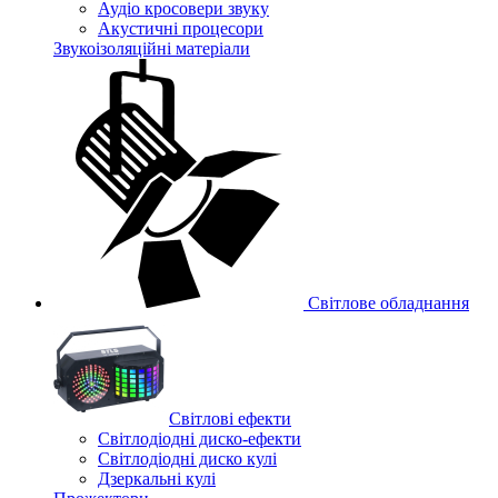
Аудіо кросовери звуку
Акустичні процесори
Звукоізоляційні матеріали
Світлове обладнання
Cвітлові ефекти
Світлодіодні диско-ефекти
Світлодіодні диско кулі
Дзеркальні кулі