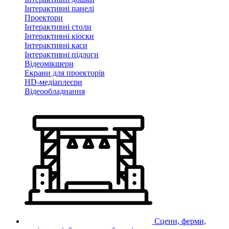
Інтерактивні панелі
Проектори
Інтерактивні столи
Інтерактивні кіоски
Інтерактивні каси
Інтерактивні підлоги
Відеомікшери
Екрани для проекторів
HD-медіаплеєри
Відеообладнання
Сцени, ферми,