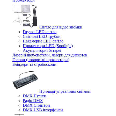
Прожектори
Світло для відео зйомки
Гнучке LED світло
Світлові LED трубки
Накамерне LED світло
Прожектори LED (Spotlight)
Акумуляторні батареї
Лазерні шоу-системи, лазери для дискотек
Голови (поворотні прожектори)
Бліндери та стробоскопи
Прилади управління світлом
DMX Пульти
Радіо DMX
DMX Сплітери
DMX USB інтерфейси