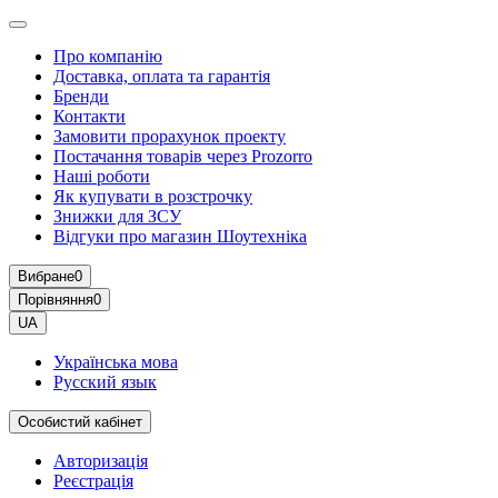
Про компанію
Доставка, оплата та гарантія
Бренди
Контакти
Замовити прорахунок проекту
Постачання товарів через Prozorro
Наші роботи
Як купувати в розстрочку
Знижки для ЗСУ
Відгуки про магазин Шоутехнiка
Вибране
0
Порівняння
0
UA
Українська мова
Русский язык
Особистий кабінет
Авторизація
Реєстрація