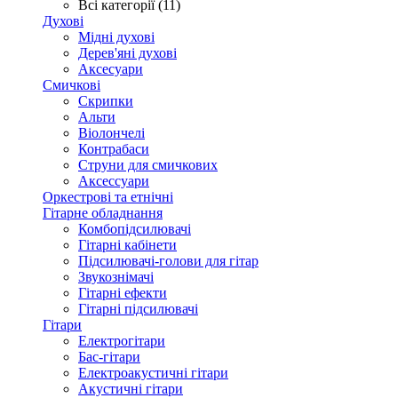
Всі категорії (11)
Духові
Мідні духові
Дерев'яні духові
Аксесуари
Смичкові
Скрипки
Альти
Віолончелі
Контрабаси
Струни для смичкових
Аксеcсуари
Оркестрові та етнічні
Гітарне обладнання
Комбопідсилювачі
Гітарні кабінети
Підсилювачі-голови для гітар
Звукознімачі
Гітарні ефекти
Гітарні підсилювачі
Гітари
Електрогітари
Бас-гітари
Електроакустичні гітари
Акустичні гітари