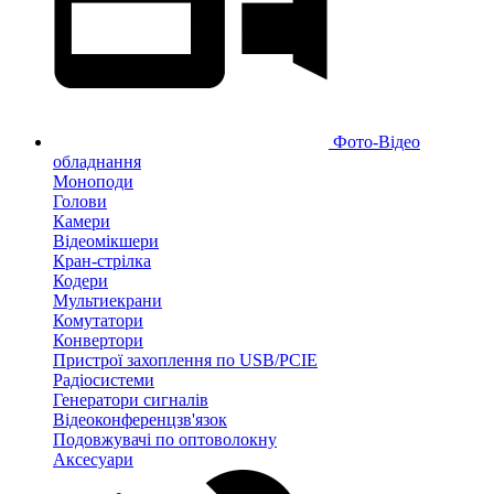
Фото-Відео
обладнання
Моноподи
Голови
Камери
Відеомікшери
Кран-стрілка
Кодери
Мультиекрани
Комутатори
Конвертори
Пристрої захоплення по USB/PCIE
Радіосистеми
Генератори сигналів
Відеоконференцзв'язок
Подовжувачі по оптоволокну
Аксесуари