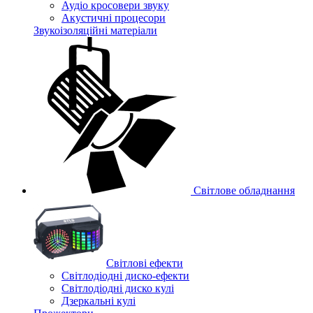
Аудіо кросовери звуку
Акустичні процесори
Звукоізоляційні матеріали
Світлове обладнання
Cвітлові ефекти
Світлодіодні диско-ефекти
Світлодіодні диско кулі
Дзеркальні кулі