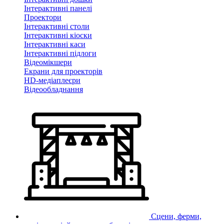
Інтерактивні панелі
Проектори
Інтерактивні столи
Інтерактивні кіоски
Інтерактивні каси
Інтерактивні підлоги
Відеомікшери
Екрани для проекторів
HD-медіаплеєри
Відеообладнання
Сцени, ферми,