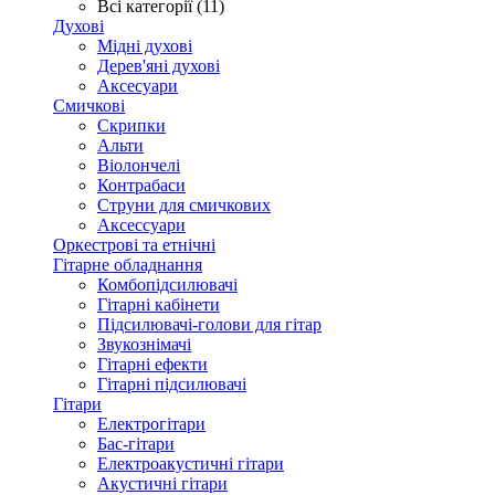
Всі категорії (11)
Духові
Мідні духові
Дерев'яні духові
Аксесуари
Смичкові
Скрипки
Альти
Віолончелі
Контрабаси
Струни для смичкових
Аксеcсуари
Оркестрові та етнічні
Гітарне обладнання
Комбопідсилювачі
Гітарні кабінети
Підсилювачі-голови для гітар
Звукознімачі
Гітарні ефекти
Гітарні підсилювачі
Гітари
Електрогітари
Бас-гітари
Електроакустичні гітари
Акустичні гітари