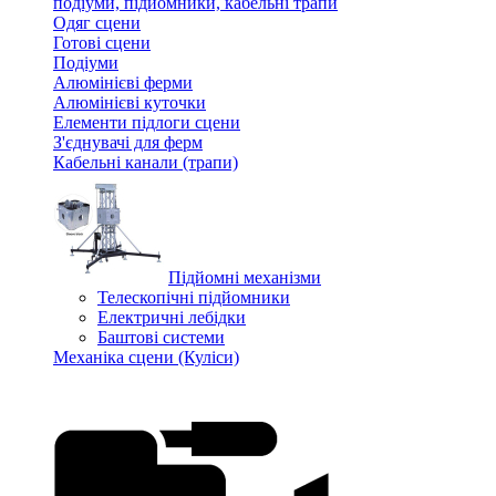
подіуми, підйомники, кабельні трапи
Одяг сцени
Готові сцени
Подіуми
Алюмінієві ферми
Алюмінієві куточки
Елементи підлоги сцени
З'єднувачі для ферм
Кабельні канали (трапи)
Підйомні механізми
Телескопічні підйомники
Електричні лебідки
Баштові системи
Механіка сцени (Куліси)