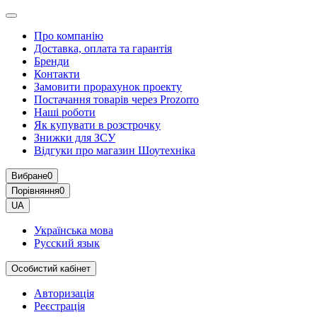
Про компанію
Доставка, оплата та гарантія
Бренди
Контакти
Замовити прорахунок проекту
Постачання товарів через Prozorro
Наші роботи
Як купувати в розстрочку
Знижки для ЗСУ
Відгуки про магазин Шоутехнiка
Вибране
0
Порівняння
0
UA
Українська мова
Русский язык
Особистий кабінет
Авторизація
Реєстрація