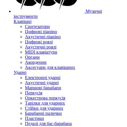
Музичні
інструменти
Клавішні
Синтезатори
Цифрові піаніно
Акустичні піаніно
Цифрові роялі
Акустичні роялі
MIDI клавіатури
Органи
Акордеони
Аксесуари для клавішних
Ударні
Електронні ударні
Акустичні ударні
Маршові барабани
Перкусія
Оркестрова перкусія
Тарілки для ударних
Стійки для ударних
Барабанні палички
Пластики
Педалі для бас-барабана