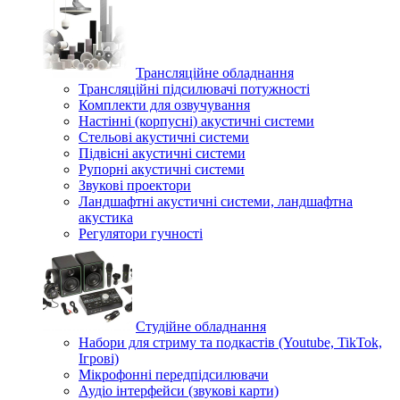
Трансляційне обладнання
Трансляційні підсилювачі потужності
Комплекти для озвучування
Настінні (корпусні) акустичні системи
Стельові акустичні системи
Підвісні акустичні системи
Рупорні акустичні системи
Звукові проектори
Ландшафтні акустичні системи, ландшафтна
акустика
Регулятори гучності
Студійне обладнання
Набори для стриму та подкастів (Youtube, TikTok,
Ігрові)
Мікрофонні передпідсилювачи
Аудіо інтерфейси (звукові карти)