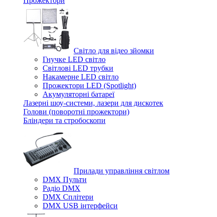
Прожектори
Світло для відео зйомки
Гнучке LED світло
Світлові LED трубки
Накамерне LED світло
Прожектори LED (Spotlight)
Акумуляторні батареї
Лазерні шоу-системи, лазери для дискотек
Голови (поворотні прожектори)
Бліндери та стробоскопи
Прилади управління світлом
DMX Пульти
Радіо DMX
DMX Сплітери
DMX USB інтерфейси