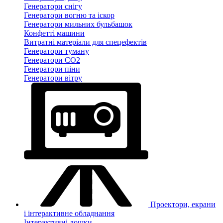
Генератори снігу
Генератори вогню та іскор
Генератори мильних бульбашок
Конфетті машини
Витратні матеріали для спецефектів
Генератори туману
Генератори CO2
Генератори піни
Генератори вітру
Проектори, екрани
і інтерактивне обладнання
Інтерактивні дошки