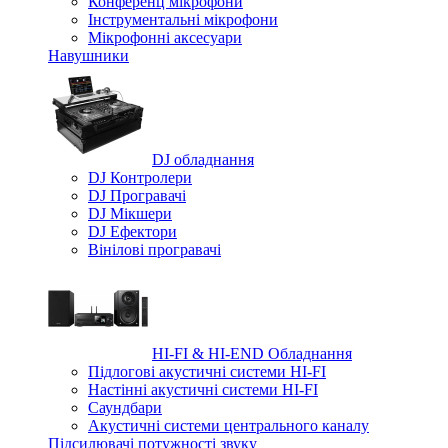
Конференц мікрофони
Iнструментальні мікрофони
Мікрофонні аксесуари
Навушники
DJ обладнання
DJ Контролери
DJ Програвачі
DJ Мікшери
DJ Ефектори
Вінілові програвачі
HI-FI & HI-END Обладнання
Підлогові акустичні системи HI-FI
Настінні акустичні системи HI-FI
Саундбари
Акустичні системи центрального каналу
Підсилювачі потужності звуку