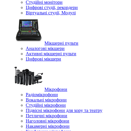
Студійні монітори
Цифрові студії, рекордери
Віртуальні студії, Модулі
Мікшерні пульти
Аналогові мікшери
Активні мікшерні пульти
Цифрові мікшери
Мікрофони
Радіомікрофони
Вокальні мікрофони
Студійні мікрофони
Підвісні мікрофони для хору та театру
Петличні мікрофони
Наголовні мікрофони
Накамерні мікрофони