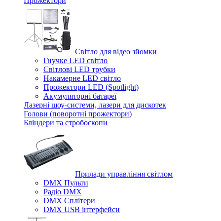
Прожектори
Світло для відео зйомки
Гнучке LED світло
Світлові LED трубки
Накамерне LED світло
Прожектори LED (Spotlight)
Акумуляторні батареї
Лазерні шоу-системи, лазери для дискотек
Голови (поворотні прожектори)
Бліндери та стробоскопи
Прилади управління світлом
DMX Пульти
Радіо DMX
DMX Сплітери
DMX USB інтерфейси