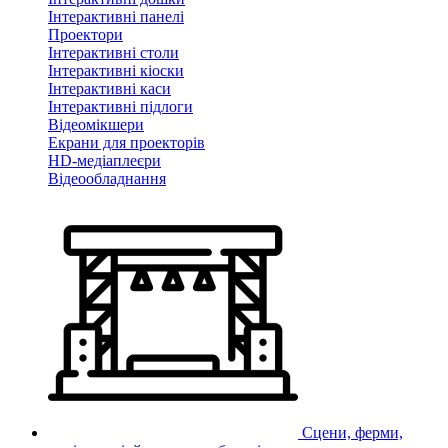
Інтерактивні панелі
Проектори
Інтерактивні столи
Інтерактивні кіоски
Інтерактивні каси
Інтерактивні підлоги
Відеомікшери
Екрани для проекторів
HD-медіаплеєри
Відеообладнання
Сцени, ферми,