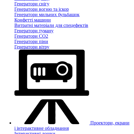
Генератори снігу
Генератори вогню та іскор
Генератори мильних бульбашок
Конфетті машини
Витратні матеріали для спецефектів
Генератори туману
Генератори CO2
Генератори піни
Генератори вітру
Проектори, екрани
і інтерактивне обладнання
Інтерактивні дошки