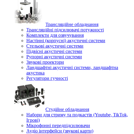
Трансляційне обладнання
Трансляційні підсилювачі потужності
Комплекти для озвучування
Настінні (корпусні) акустичні системи
Стельові акустичні системи
Підвісні акустичні системи
Рупорні акустичні системи
Звукові проектори
Ландшафтні акустичні системи, ландшафтна
акустика
Регулятори гучності
Студійне обладнання
Набори для стриму та подкастів (Youtube, TikTok,
Ігрові)
Мікрофонні передпідсилювачи
Аудіо інтерфейси (звукові карти)