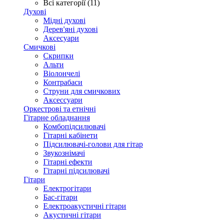
Всі категорії (11)
Духові
Мідні духові
Дерев'яні духові
Аксесуари
Смичкові
Скрипки
Альти
Віолончелі
Контрабаси
Струни для смичкових
Аксеcсуари
Оркестрові та етнічні
Гітарне обладнання
Комбопідсилювачі
Гітарні кабінети
Підсилювачі-голови для гітар
Звукознімачі
Гітарні ефекти
Гітарні підсилювачі
Гітари
Електрогітари
Бас-гітари
Електроакустичні гітари
Акустичні гітари