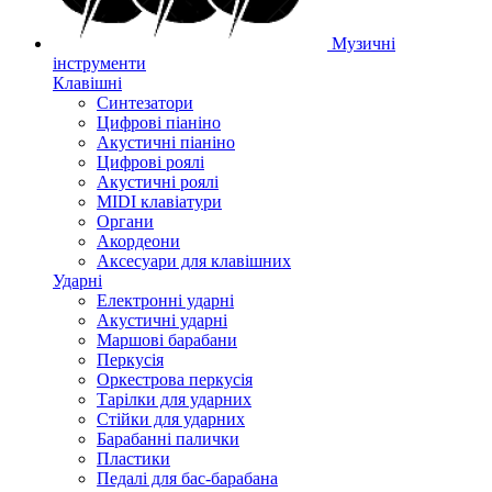
Музичні
інструменти
Клавішні
Синтезатори
Цифрові піаніно
Акустичні піаніно
Цифрові роялі
Акустичні роялі
MIDI клавіатури
Органи
Акордеони
Аксесуари для клавішних
Ударні
Електронні ударні
Акустичні ударні
Маршові барабани
Перкусія
Оркестрова перкусія
Тарілки для ударних
Стійки для ударних
Барабанні палички
Пластики
Педалі для бас-барабана