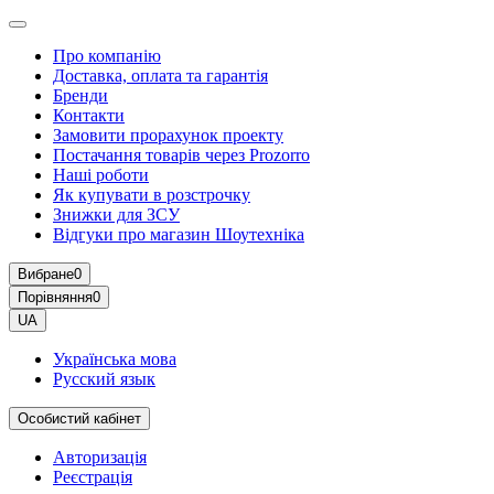
Про компанію
Доставка, оплата та гарантія
Бренди
Контакти
Замовити прорахунок проекту
Постачання товарів через Prozorro
Наші роботи
Як купувати в розстрочку
Знижки для ЗСУ
Відгуки про магазин Шоутехнiка
Вибране
0
Порівняння
0
UA
Українська мова
Русский язык
Особистий кабінет
Авторизація
Реєстрація