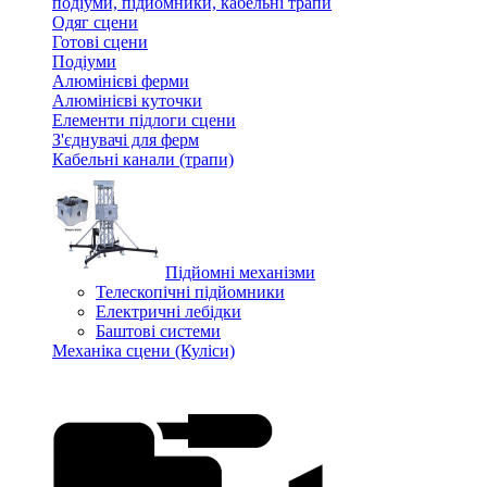
подіуми, підйомники, кабельні трапи
Одяг сцени
Готові сцени
Подіуми
Алюмінієві ферми
Алюмінієві куточки
Елементи підлоги сцени
З'єднувачі для ферм
Кабельні канали (трапи)
Підйомні механізми
Телескопічні підйомники
Електричні лебідки
Баштові системи
Механіка сцени (Куліси)