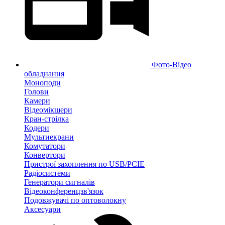
Фото-Відео
обладнання
Моноподи
Голови
Камери
Відеомікшери
Кран-стрілка
Кодери
Мультиекрани
Комутатори
Конвертори
Пристрої захоплення по USB/PCIE
Радіосистеми
Генератори сигналів
Відеоконференцзв'язок
Подовжувачі по оптоволокну
Аксесуари