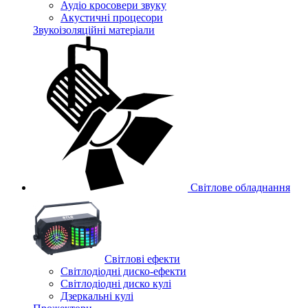
Аудіо кросовери звуку
Акустичні процесори
Звукоізоляційні матеріали
Світлове обладнання
Cвітлові ефекти
Світлодіодні диско-ефекти
Світлодіодні диско кулі
Дзеркальні кулі