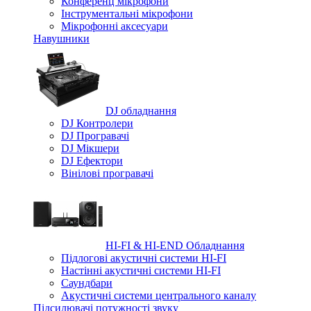
Конференц мікрофони
Iнструментальні мікрофони
Мікрофонні аксесуари
Навушники
DJ обладнання
DJ Контролери
DJ Програвачі
DJ Мікшери
DJ Ефектори
Вінілові програвачі
HI-FI & HI-END Обладнання
Підлогові акустичні системи HI-FI
Настінні акустичні системи HI-FI
Саундбари
Акустичні системи центрального каналу
Підсилювачі потужності звуку