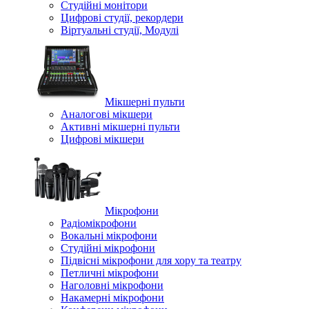
Студійні монітори
Цифрові студії, рекордери
Віртуальні студії, Модулі
Мікшерні пульти
Аналогові мікшери
Активні мікшерні пульти
Цифрові мікшери
Мікрофони
Радіомікрофони
Вокальні мікрофони
Студійні мікрофони
Підвісні мікрофони для хору та театру
Петличні мікрофони
Наголовні мікрофони
Накамерні мікрофони