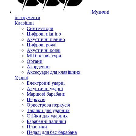
Музичні
інструменти
Клавішні
Синтезатори
Цифрові піаніно
Акустичні піаніно
Цифрові роялі
Акустичні роялі
MIDI клавіатури
Органи
Акордеони
Аксесуари для клавішних
Ударні
Електронні ударні
Акустичні ударні
Маршові барабани
Перкусія
Оркестрова перкусія
Тарілки для ударних
Стійки для ударних
Барабанні палички
Пластики
Педалі для бас-барабана