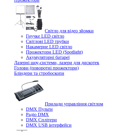
Прожектори
Світло для відео зйомки
Гнучке LED світло
Світлові LED трубки
Накамерне LED світло
Прожектори LED (Spotlight)
Акумуляторні батареї
Лазерні шоу-системи, лазери для дискотек
Голови (поворотні прожектори)
Бліндери та стробоскопи
Прилади управління світлом
DMX Пульти
Радіо DMX
DMX Сплітери
DMX USB інтерфейси