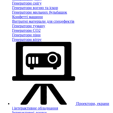
Генератори снігу
Генератори вогню та іскор
Генератори мильних бульбашок
Конфетті машини
Витратні матеріали для спецефектів
Генератори туману
Генератори CO2
Генератори піни
Генератори вітру
Проектори, екрани
і інтерактивне обладнання
Інтерактивні дошки