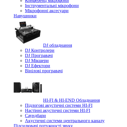
Конференц мікрофони
Iнструментальні мікрофони
Мікрофонні аксесуари
Навушники
DJ обладнання
DJ Контролери
DJ Програвачі
DJ Мікшери
DJ Ефектори
Вінілові програвачі
HI-FI & HI-END Обладнання
Підлогові акустичні системи HI-FI
Настінні акустичні системи HI-FI
Саундбари
Акустичні системи центрального каналу
Підсилювачі потужності звуку