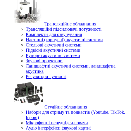
Трансляційне обладнання
Трансляційні підсилювачі потужності
Комплекти для озвучування
Настінні (корпусні) акустичні системи
Стельові акустичні системи
Підвісні акустичні системи
Рупорні акустичні системи
Звукові проектори
Ландшафтні акустичні системи, ландшафтна
акустика
Регулятори гучності
Студійне обладнання
Набори для стриму та подкастів (Youtube, TikTok,
Ігрові)
Мікрофонні передпідсилювачи
Аудіо інтерфейси (звукові карти)