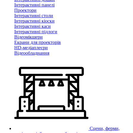
Інтерактивні панелі
Проектори
Інтерактивні столи
Інтерактивні кіоски
Інтерактивні каси
Інтерактивні підлоги
Відеомікшери
Екрани для проекторів
HD-медіаплеєри
Відеообладнання
Сцени, ферми,