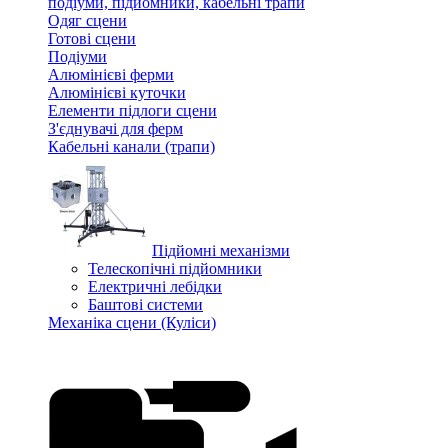
подіуми, підйомники, кабельні трапи
Одяг сцени
Готові сцени
Подіуми
Алюмінієві ферми
Алюмінієві куточки
Елементи підлоги сцени
З'єднувачі для ферм
Кабельні канали (трапи)
Підйомні механізми
Телескопічні підйомники
Електричні лебідки
Баштові системи
Механіка сцени (Куліси)