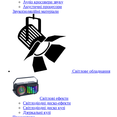
Аудіо кросовери звуку
Акустичні процесори
Звукоізоляційні матеріали
Світлове обладнання
Cвітлові ефекти
Світлодіодні диско-ефекти
Світлодіодні диско кулі
Дзеркальні кулі