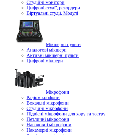
Студійні монітори
Цифрові студії, рекордери
Віртуальні студії, Модулі
Мікшерні пульти
Аналогові мікшери
Активні мікшерні пульти
Цифрові мікшери
Мікрофони
Радіомікрофони
Вокальні мікрофони
Студійні мікрофони
Підвісні мікрофони для хору та театру
Петличні мікрофони
Наголовні мікрофони
Накамерні мікрофони