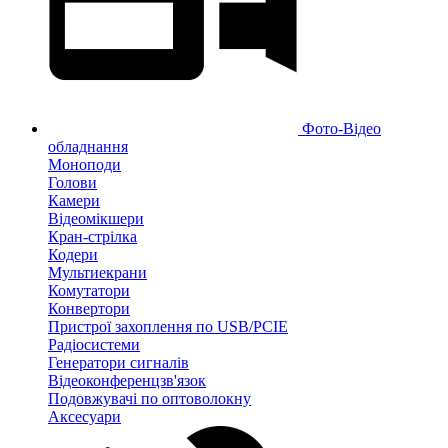
Фото-Відео
обладнання
Моноподи
Голови
Камери
Відеомікшери
Кран-стрілка
Кодери
Мультиекрани
Комутатори
Конвертори
Пристрої захоплення по USB/PCIE
Радіосистеми
Генератори сигналів
Відеоконференцзв'язок
Подовжувачі по оптоволокну
Аксесуари