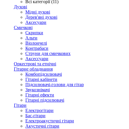
Всі категорії (11)
Духові
Мідні духові
Дерев'яні духові
Аксесуари
Смичкові
Скрипки
Альти
Віолончелі
Контрабаси
Струни для смичкових
Аксеcсуари
Оркестрові та етнічні
Гітарне обладнання
Комбопідсилювачі
Гітарні кабінети
Підсилювачі-голови для гітар
Звукознімачі
Гітарні ефекти
Гітарні підсилювачі
Гітари
Електрогітари
Бас-гітари
Електроакустичні гітари
Акустичні гітари