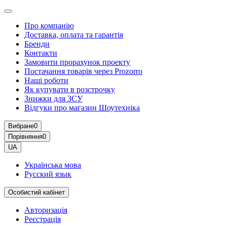
Про компанію
Доставка, оплата та гарантія
Бренди
Контакти
Замовити прорахунок проекту
Постачання товарів через Prozorro
Наші роботи
Як купувати в розстрочку
Знижки для ЗСУ
Відгуки про магазин Шоутехнiка
Вибране
0
Порівняння
0
UA
Українська мова
Русский язык
Особистий кабінет
Авторизація
Реєстрація