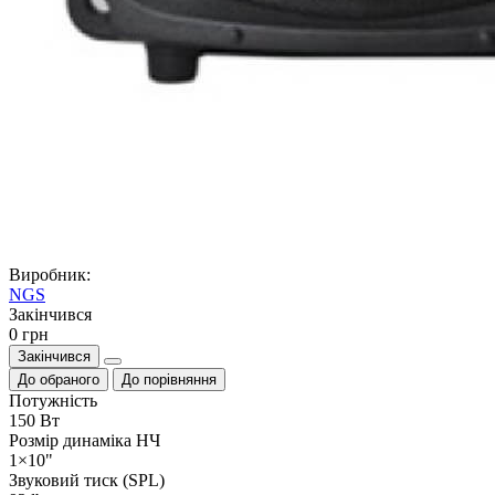
Виробник:
NGS
Закiнчився
0 грн
Закінчився
До обраного
До порівняння
Потужність
150 Вт
Розмір динаміка НЧ
1×10"
Звуковий тиск (SPL)