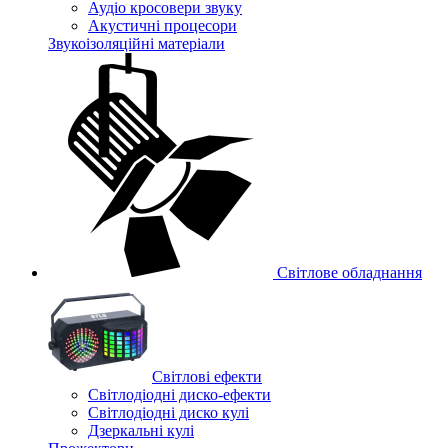
Аудіо кросовери звуку
Акустичні процесори
Звукоізоляційні матеріали
Світлове обладнання
Cвітлові ефекти
Світлодіодні диско-ефекти
Світлодіодні диско кулі
Дзеркальні кулі