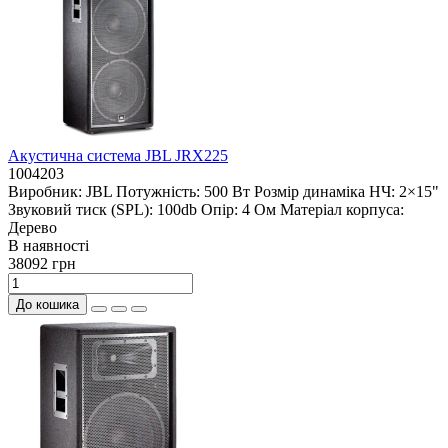
Акустична система JBL JRX225
1004203
Виробник:
JBL
Потужність:
500 Вт
Розмір динаміка НЧ:
2×15"
Звуковий тиск (SPL):
100db
Опір:
4 Ом
Матеріал корпуса:
Дерево
В наявностi
38092 грн
До кошика