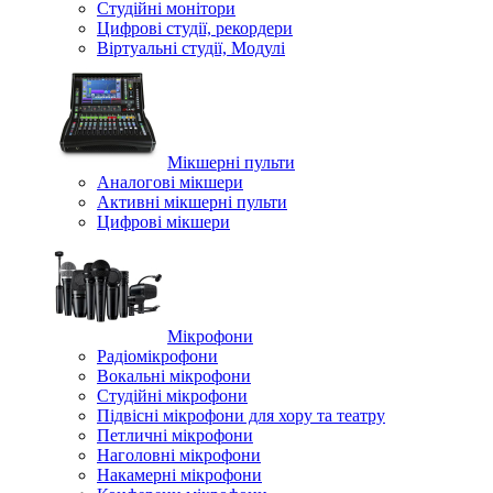
Студійні монітори
Цифрові студії, рекордери
Віртуальні студії, Модулі
Мікшерні пульти
Аналогові мікшери
Активні мікшерні пульти
Цифрові мікшери
Мікрофони
Радіомікрофони
Вокальні мікрофони
Студійні мікрофони
Підвісні мікрофони для хору та театру
Петличні мікрофони
Наголовні мікрофони
Накамерні мікрофони