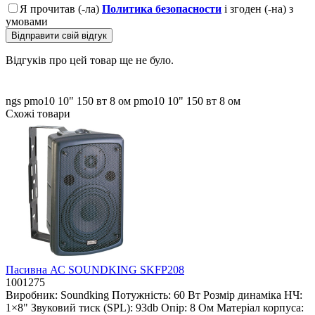
Я прочитав (-ла)
Политика безопасности
і згоден (-на) з
умовами
Відправити свій відгук
Відгуків про цей товар ще не було.
ngs pmo10 10"
150 вт
8 ом
pmo10 10"
150 вт
8 ом
Схожі товари
Пасивна АС SOUNDKING SKFP208
1001275
Виробник:
Soundking
Потужність:
60 Вт
Розмір динаміка НЧ:
1×8"
Звуковий тиск (SPL):
93db
Опір:
8 Ом
Матеріал корпуса: