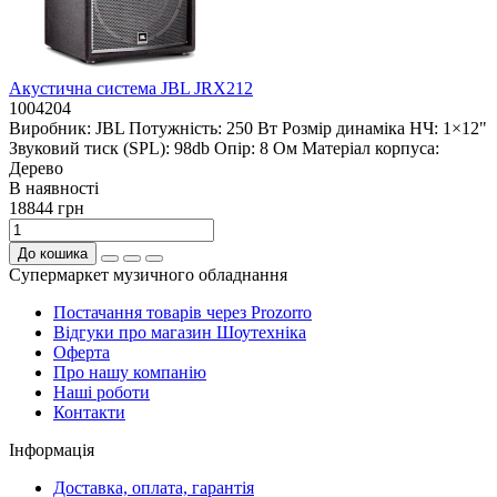
Акустична система JBL JRX212
1004204
Виробник:
JBL
Потужність:
250 Вт
Розмір динаміка НЧ:
1×12"
Звуковий тиск (SPL):
98db
Опір:
8 Ом
Матеріал корпуса:
Дерево
В наявностi
18844 грн
До кошика
Супермаркет музичного обладнання
Постачання товарів через Prozorro
Відгуки про магазин Шоутехнiка
Оферта
Про нашу компанію
Нашi роботи
Контакти
Iнформацiя
Доставка, оплата, гарантія