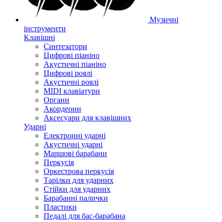
Музичні
інструменти
Клавішні
Синтезатори
Цифрові піаніно
Акустичні піаніно
Цифрові роялі
Акустичні роялі
MIDI клавіатури
Органи
Акордеони
Аксесуари для клавішних
Ударні
Електронні ударні
Акустичні ударні
Маршові барабани
Перкусія
Оркестрова перкусія
Тарілки для ударних
Стійки для ударних
Барабанні палички
Пластики
Педалі для бас-барабана