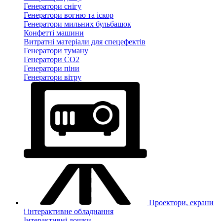
Генератори снігу
Генератори вогню та іскор
Генератори мильних бульбашок
Конфетті машини
Витратні матеріали для спецефектів
Генератори туману
Генератори CO2
Генератори піни
Генератори вітру
Проектори, екрани
і інтерактивне обладнання
Інтерактивні дошки