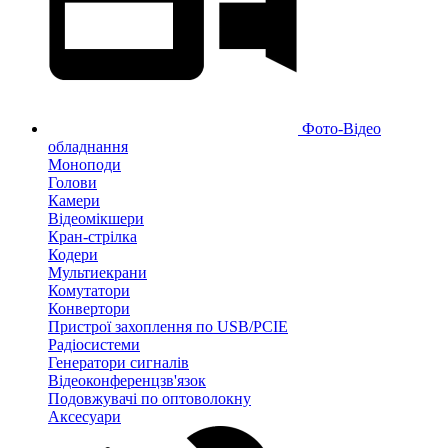
Фото-Відео
обладнання
Моноподи
Голови
Камери
Відеомікшери
Кран-стрілка
Кодери
Мультиекрани
Комутатори
Конвертори
Пристрої захоплення по USB/PCIE
Радіосистеми
Генератори сигналів
Відеоконференцзв'язок
Подовжувачі по оптоволокну
Аксесуари