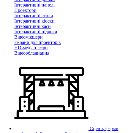
Інтерактивні панелі
Проектори
Інтерактивні столи
Інтерактивні кіоски
Інтерактивні каси
Інтерактивні підлоги
Відеомікшери
Екрани для проекторів
HD-медіаплеєри
Відеообладнання
Сцени, ферми,