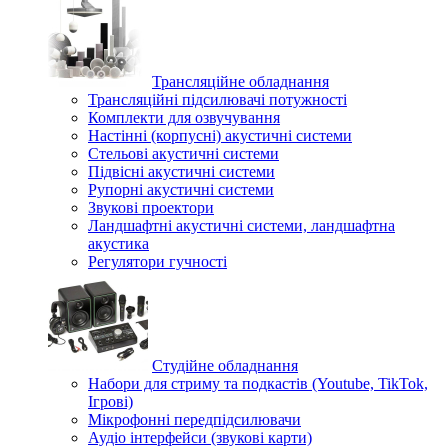
Трансляційне обладнання
Трансляційні підсилювачі потужності
Комплекти для озвучування
Настінні (корпусні) акустичні системи
Стельові акустичні системи
Підвісні акустичні системи
Рупорні акустичні системи
Звукові проектори
Ландшафтні акустичні системи, ландшафтна
акустика
Регулятори гучності
Студійне обладнання
Набори для стриму та подкастів (Youtube, TikTok,
Ігрові)
Мікрофонні передпідсилювачи
Аудіо інтерфейси (звукові карти)