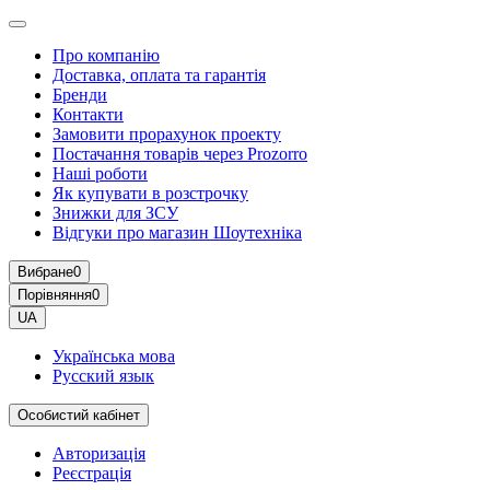
Про компанію
Доставка, оплата та гарантія
Бренди
Контакти
Замовити прорахунок проекту
Постачання товарів через Prozorro
Наші роботи
Як купувати в розстрочку
Знижки для ЗСУ
Відгуки про магазин Шоутехнiка
Вибране
0
Порівняння
0
UA
Українська мова
Русский язык
Особистий кабінет
Авторизація
Реєстрація