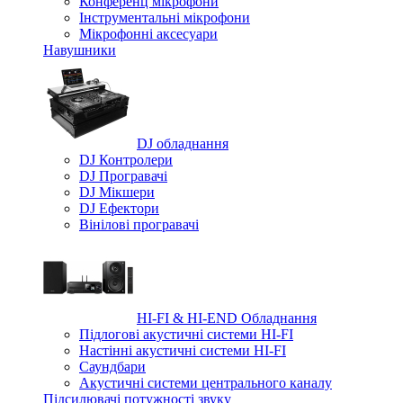
Конференц мікрофони
Iнструментальні мікрофони
Мікрофонні аксесуари
Навушники
DJ обладнання
DJ Контролери
DJ Програвачі
DJ Мікшери
DJ Ефектори
Вінілові програвачі
HI-FI & HI-END Обладнання
Підлогові акустичні системи HI-FI
Настінні акустичні системи HI-FI
Саундбари
Акустичні системи центрального каналу
Підсилювачі потужності звуку