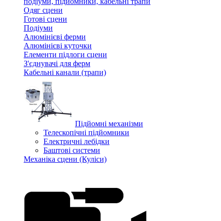
подіуми, підйомники, кабельні трапи
Одяг сцени
Готові сцени
Подіуми
Алюмінієві ферми
Алюмінієві куточки
Елементи підлоги сцени
З'єднувачі для ферм
Кабельні канали (трапи)
Підйомні механізми
Телескопічні підйомники
Електричні лебідки
Баштові системи
Механіка сцени (Куліси)