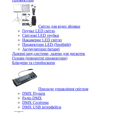
Прожектори
Світло для відео зйомки
Гнучке LED світло
Світлові LED трубки
Накамерне LED світло
Прожектори LED (Spotlight)
Акумуляторні батареї
Лазерні шоу-системи, лазери для дискотек
Голови (поворотні прожектори)
Бліндери та стробоскопи
Прилади управління світлом
DMX Пульти
Радіо DMX
DMX Сплітери
DMX USB інтерфейси