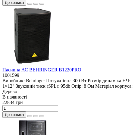
До кошика
Пасивна АС BEHRINGER B1220PRO
1001599
Виробник:
Behringer
Потужність:
300 Вт
Розмір динаміка НЧ:
1×12"
Звуковий тиск (SPL):
95db
Опір:
8 Ом
Матеріал корпуса:
Дерево
В наявностi
22834 грн
До кошика