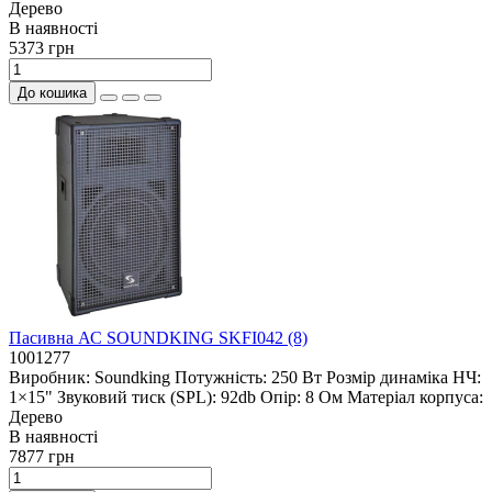
Дерево
В наявностi
5373 грн
До кошика
Пасивна АС SOUNDKING SKFI042 (8)
1001277
Виробник:
Soundking
Потужність:
250 Вт
Розмір динаміка НЧ:
1×15"
Звуковий тиск (SPL):
92db
Опір:
8 Ом
Матеріал корпуса:
Дерево
В наявностi
7877 грн