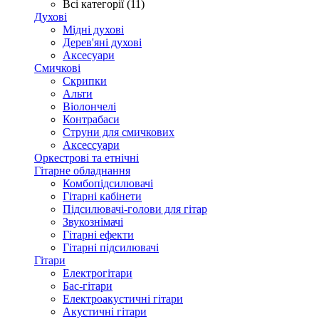
Всі категорії (11)
Духові
Мідні духові
Дерев'яні духові
Аксесуари
Смичкові
Скрипки
Альти
Віолончелі
Контрабаси
Струни для смичкових
Аксеcсуари
Оркестрові та етнічні
Гітарне обладнання
Комбопідсилювачі
Гітарні кабінети
Підсилювачі-голови для гітар
Звукознімачі
Гітарні ефекти
Гітарні підсилювачі
Гітари
Електрогітари
Бас-гітари
Електроакустичні гітари
Акустичні гітари