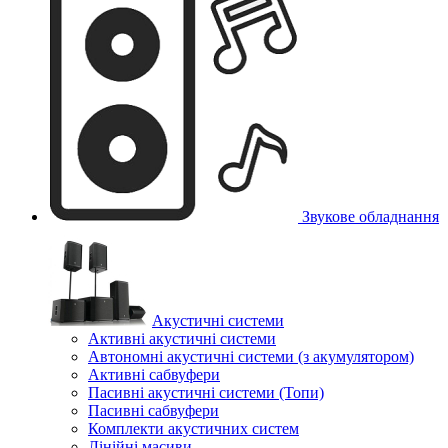
Звукове обладнання
Акустичні системи
Активні акустичні системи
Автономні акустичні системи (з акумулятором)
Активні сабвуфери
Пасивні акустичні системи (Топи)
Пасивні сабвуфери
Комплекти акустичних систем
Лінійні масиви