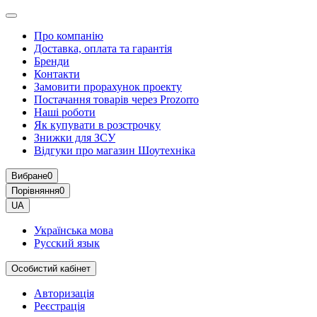
Про компанію
Доставка, оплата та гарантія
Бренди
Контакти
Замовити прорахунок проекту
Постачання товарів через Prozorro
Наші роботи
Як купувати в розстрочку
Знижки для ЗСУ
Відгуки про магазин Шоутехнiка
Вибране
0
Порівняння
0
UA
Українська мова
Русский язык
Особистий кабінет
Авторизація
Реєстрація