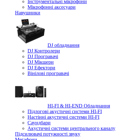
Iнструментальні мікрофони
Мікрофонні аксесуари
Навушники
DJ обладнання
DJ Контролери
DJ Програвачі
DJ Мікшери
DJ Ефектори
Вінілові програвачі
HI-FI & HI-END Обладнання
Підлогові акустичні системи HI-FI
Настінні акустичні системи HI-FI
Саундбари
Акустичні системи центрального каналу
Підсилювачі потужності звуку
Мегафони