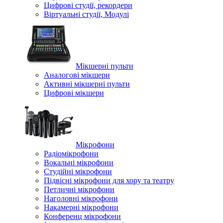
Цифрові студії, рекордери
Віртуальні студії, Модулі
Мікшерні пульти
Аналогові мікшери
Активні мікшерні пульти
Цифрові мікшери
Мікрофони
Радіомікрофони
Вокальні мікрофони
Студійні мікрофони
Підвісні мікрофони для хору та театру
Петличні мікрофони
Наголовні мікрофони
Накамерні мікрофони
Конференц мікрофони