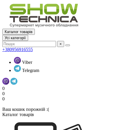
Каталог товарів
Усi категорії
×
+380956916555
Viber
Telegram
0
0
0
Ваш кошик порожній :(
Каталог товарів