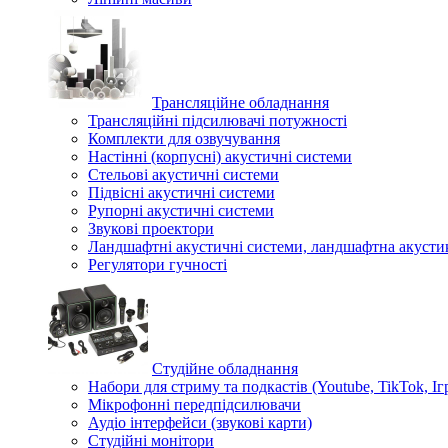
Трансляційне обладнання
Трансляційні підсилювачі потужності
Комплекти для озвучування
Настінні (корпусні) акустичні системи
Стельові акустичні системи
Підвісні акустичні системи
Рупорні акустичні системи
Звукові проектори
Ландшафтні акустичні системи, ландшафтна акусти
Регулятори гучності
Студійне обладнання
Набори для стриму та подкастів (Youtube, TikTok, Іг
Мікрофонні передпідсилювачи
Аудіо інтерфейси (звукові карти)
Студійні монітори