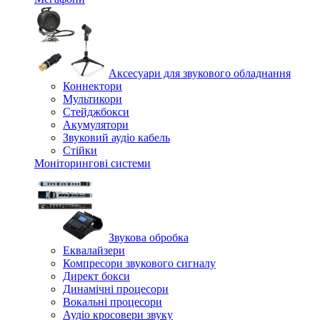
Аксесуари для звукового обладнання
Коннектори
Мультикори
Стейджбокси
Акумулятори
Звуковий аудіо кабель
Стійки
Моніторингові системи
Звукова обробка
Еквалайзери
Компресори звукового сигналу
Директ бокси
Динамічні процесори
Вокальні процесори
Аудіо кросовери звуку