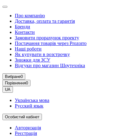
Про компанію
Доставка, оплата та гарантія
Бренди
Контакти
Замовити прорахунок проекту
Постачання товарів через Prozorro
Наші роботи
Як купувати в розстрочку
Знижки для ЗСУ
Відгуки про магазин Шоутехнiка
Вибране
0
Порівняння
0
UA
Українська мова
Русский язык
Особистий кабінет
Авторизація
Реєстрація