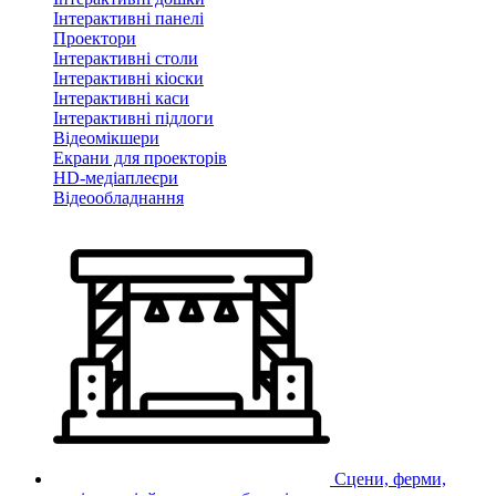
Інтерактивні панелі
Проектори
Інтерактивні столи
Інтерактивні кіоски
Інтерактивні каси
Інтерактивні підлоги
Відеомікшери
Екрани для проекторів
HD-медіаплеєри
Відеообладнання
Сцени, ферми,