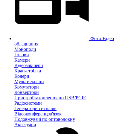
Фото-Відео
обладнання
Моноподи
Голови
Камери
Відеомікшери
Кран-стрілка
Кодери
Мультиекрани
Комутатори
Конвертори
Пристрої захоплення по USB/PCIE
Радіосистеми
Генератори сигналів
Відеоконференцзв'язок
Подовжувачі по оптоволокну
Аксесуари