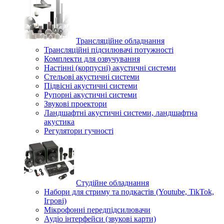
Трансляційне обладнання
Трансляційні підсилювачі потужності
Комплекти для озвучування
Настінні (корпусні) акустичні системи
Стельові акустичні системи
Підвісні акустичні системи
Рупорні акустичні системи
Звукові проектори
Ландшафтні акустичні системи, ландшафтна
акустика
Регулятори гучності
Студійне обладнання
Набори для стриму та подкастів (Youtube, TikTok,
Ігрові)
Мікрофонні передпідсилювачи
Аудіо інтерфейси (звукові карти)