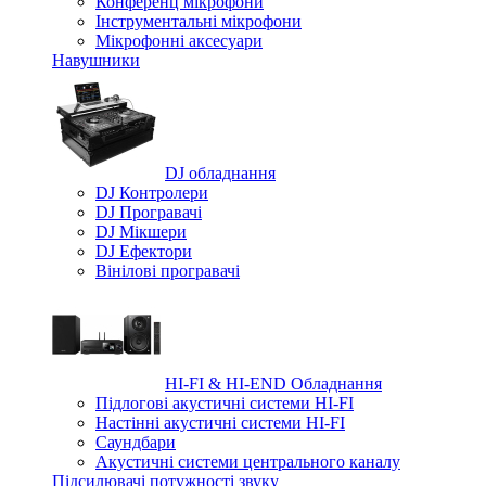
Конференц мікрофони
Iнструментальні мікрофони
Мікрофонні аксесуари
Навушники
DJ обладнання
DJ Контролери
DJ Програвачі
DJ Мікшери
DJ Ефектори
Вінілові програвачі
HI-FI & HI-END Обладнання
Підлогові акустичні системи HI-FI
Настінні акустичні системи HI-FI
Саундбари
Акустичні системи центрального каналу
Підсилювачі потужності звуку