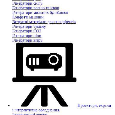
Генератори снігу
Генератори вогню та іскор
Генератори мильних бульбашок
Конфетті машини
Витратні матеріали для спецефектів
Генератори туману
Генератори CO2
Генератори піни
Генератори вітру
Проектори, екрани
і інтерактивне обладнання
Інтерактивні дошки