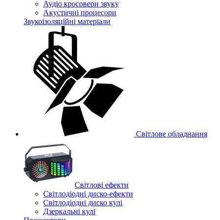
Аудіо кросовери звуку
Акустичні процесори
Звукоізоляційні матеріали
Світлове обладнання
Cвітлові ефекти
Світлодіодні диско-ефекти
Світлодіодні диско кулі
Дзеркальні кулі