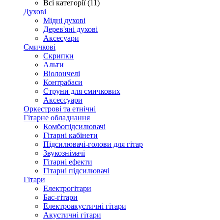
Всі категорії (11)
Духові
Мідні духові
Дерев'яні духові
Аксесуари
Смичкові
Скрипки
Альти
Віолончелі
Контрабаси
Струни для смичкових
Аксеcсуари
Оркестрові та етнічні
Гітарне обладнання
Комбопідсилювачі
Гітарні кабінети
Підсилювачі-голови для гітар
Звукознімачі
Гітарні ефекти
Гітарні підсилювачі
Гітари
Електрогітари
Бас-гітари
Електроакустичні гітари
Акустичні гітари