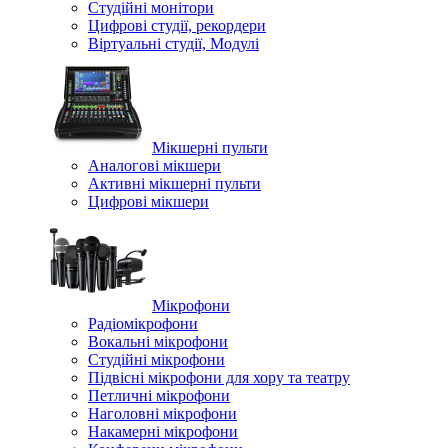
Студійні монітори
Цифрові студії, рекордери
Віртуальні студії, Модулі
Мікшерні пульти
Аналогові мікшери
Активні мікшерні пульти
Цифрові мікшери
Мікрофони
Радіомікрофони
Вокальні мікрофони
Студійні мікрофони
Підвісні мікрофони для хору та театру
Петличні мікрофони
Наголовні мікрофони
Накамерні мікрофони