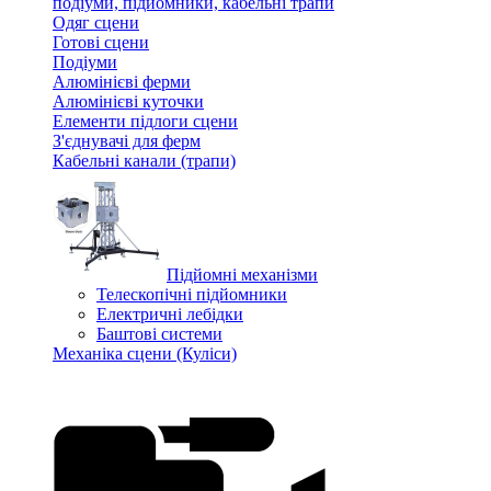
подіуми, підйомники, кабельні трапи
Одяг сцени
Готові сцени
Подіуми
Алюмінієві ферми
Алюмінієві куточки
Елементи підлоги сцени
З'єднувачі для ферм
Кабельні канали (трапи)
Підйомні механізми
Телескопічні підйомники
Електричні лебідки
Баштові системи
Механіка сцени (Куліси)