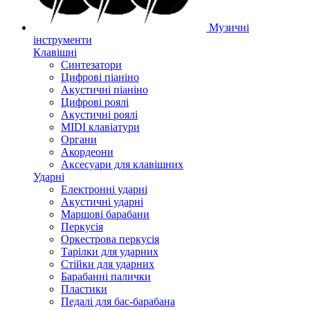
Музичні
інструменти
Клавішні
Синтезатори
Цифрові піаніно
Акустичні піаніно
Цифрові роялі
Акустичні роялі
MIDI клавіатури
Органи
Акордеони
Аксесуари для клавішних
Ударні
Електронні ударні
Акустичні ударні
Маршові барабани
Перкусія
Оркестрова перкусія
Тарілки для ударних
Стійки для ударних
Барабанні палички
Пластики
Педалі для бас-барабана