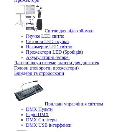
Прожектори
Світло для відео зйомки
Гнучке LED світло
Світлові LED трубки
Накамерне LED світло
Прожектори LED (Spotlight)
Акумуляторні батареї
Лазерні шоу-системи, лазери для дискотек
Голови (поворотні прожектори)
Бліндери та стробоскопи
Прилади управління світлом
DMX Пульти
Радіо DMX
DMX Сплітери
DMX USB інтерфейси