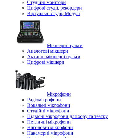
Студійні монітори
Цифрові студії, рекордери
Віртуальні студії, Модулі
Мікшерні пульти
Аналогові мікшери
Активні мікшерні пульти
Цифрові мікшери
Мікрофони
Радіомікрофони
Вокальні мікрофони
Студійні мікрофони
Підвісні мікрофони для хору та театру
Петличні мікрофони
Наголовні мікрофони
Накамерні мікрофони