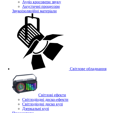
Аудіо кросовери звуку
Акустичні процесори
Звукоізоляційні матеріали
Світлове обладнання
Cвітлові ефекти
Світлодіодні диско-ефекти
Світлодіодні диско кулі
Дзеркальні кулі