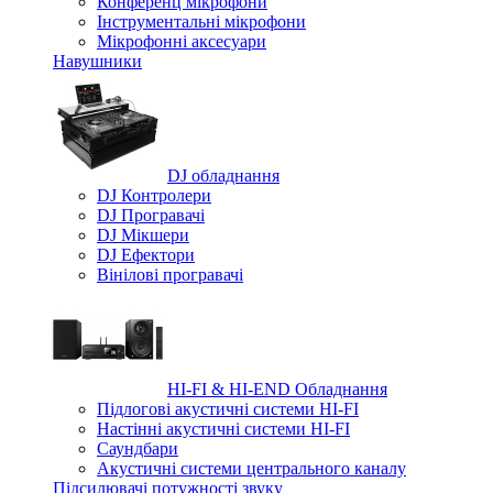
Конференц мікрофони
Iнструментальні мікрофони
Мікрофонні аксесуари
Навушники
DJ обладнання
DJ Контролери
DJ Програвачі
DJ Мікшери
DJ Ефектори
Вінілові програвачі
HI-FI & HI-END Обладнання
Підлогові акустичні системи HI-FI
Настінні акустичні системи HI-FI
Саундбари
Акустичні системи центрального каналу
Підсилювачі потужності звуку