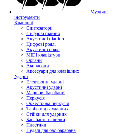
Музичні
інструменти
Клавішні
Синтезатори
Цифрові піаніно
Акустичні піаніно
Цифрові роялі
Акустичні роялі
MIDI клавіатури
Органи
Акордеони
Аксесуари для клавішних
Ударні
Електронні ударні
Акустичні ударні
Маршові барабани
Перкусія
Оркестрова перкусія
Тарілки для ударних
Стійки для ударних
Барабанні палички
Пластики
Педалі для бас-барабана