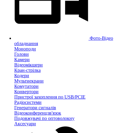
Фото-Відео
обладнання
Моноподи
Голови
Камери
Відеомікшери
Кран-стрілка
Кодери
Мультиекрани
Комутатори
Конвертори
Пристрої захоплення по USB/PCIE
Радіосистеми
Генератори сигналів
Відеоконференцзв'язок
Подовжувачі по оптоволокну
Аксесуари