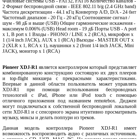
Файловые системы USB - FAT32, FAT16 Количество каналов -
2 Формат беспроводной связи - IEEE 802.11 b/g (2.4 GHz band)
Частота дискретизации - 44.1 кГц Конвертер A/D, D/A - 24 бит
Частотный диапазон - 20 Гц - 20 кГц Соотношение сигнал /
шум - 98 дБ и выше (USB) Общие гармонические искажения -
максимум 0.006% (USB) Head room - 19 дБ Порты USB - A port
х 1, B port х 1 Входы - PHONO / LINE х 2 (RCA), микрофон х
1 (1/4 inch JACK), AUX х 1 (RCA) Выходы - MASTER OUT х
2 (XLR х 1, RCA х 1), наушники х 2 (front 1/4 inch JACK, Mini
JACK), монитор х 1 (RCA)
Pioneer XDJ-R1
является контроллером который представляет
комбинированную конструкцию состоящую их двух плееров
и top-flight микшера c прекрасными характеристиками.
Впервые в данной области пользователь может управлять
XDJ-R1 при помощи использования беспроводных
технологий с iPad, iPhone или iPod touch с помощью
отличного приложения под названием
remotebox. Диджеи
могут подключаться к собственной беспроводной локальной
сети XDJ-R1 и с сенсорного экрана итуитивно просматривать
музыку, миксы и делать поппури из треков.
Данная модель контроллера Pioneer
XDJ-R1
имеет
возможность воспроизводить аудио с различных источников,