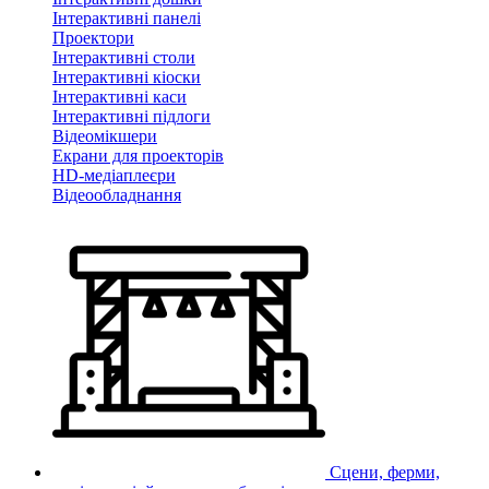
Інтерактивні панелі
Проектори
Інтерактивні столи
Інтерактивні кіоски
Інтерактивні каси
Інтерактивні підлоги
Відеомікшери
Екрани для проекторів
HD-медіаплеєри
Відеообладнання
Сцени, ферми,