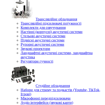
Трансляційне обладнання
Трансляційні підсилювачі потужності
Комплекти для озвучування
Настінні (корпусні) акустичні системи
Стельові акустичні системи
Підвісні акустичні системи
Рупорні акустичні системи
Звукові проектори
Ландшафтні акустичні системи, ландшафтна
акустика
Регулятори гучності
Студійне обладнання
Набори для стриму та подкастів (Youtube, TikTok,
Ігрові)
Мікрофонні передпідсилювачи
Аудіо інтерфейси (звукові карти)