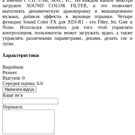
а именно с CD, USB, MAC, PC. На каждом канале миксера
загружен SOUND COLOR FILTER, и это позволяет
выполнять динамическую аранжировку и микширование
музыки, добавля эффекты в звуковые отрывки. Четыре
функции Sound Color FX для XDJ-R1 - это Filter, Jet, Gate и
Noise. Используя remotebox для того чтоб управлять
контроллером, пользователь может загружать аудио, а также
управлять различными параметрами, деками, делать cue и
лупы.
Характеристики
Виробник
Pioneer
Відгуків: 0
Середня оцінка: 0.0
Написати відгук
Ваше ім’я
Переваги: