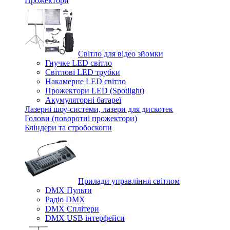
Прожектори
Світло для відео зйомки
Гнучке LED світло
Світлові LED трубки
Накамерне LED світло
Прожектори LED (Spotlight)
Акумуляторні батареї
Лазерні шоу-системи, лазери для дискотек
Голови (поворотні прожектори)
Бліндери та стробоскопи
Прилади управління світлом
DMX Пульти
Радіо DMX
DMX Сплітери
DMX USB інтерфейси