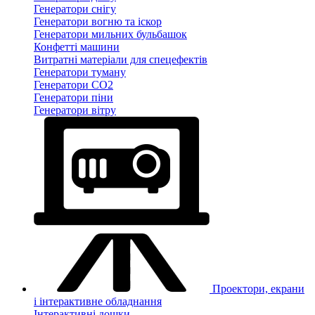
Генератори снігу
Генератори вогню та іскор
Генератори мильних бульбашок
Конфетті машини
Витратні матеріали для спецефектів
Генератори туману
Генератори CO2
Генератори піни
Генератори вітру
Проектори, екрани
і інтерактивне обладнання
Інтерактивні дошки