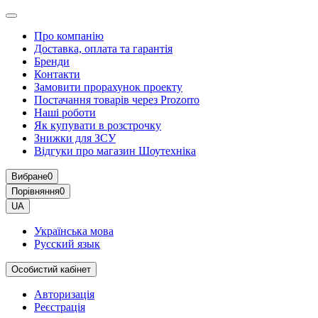
Про компанію
Доставка, оплата та гарантія
Бренди
Контакти
Замовити прорахунок проекту
Постачання товарів через Prozorro
Наші роботи
Як купувати в розстрочку
Знижки для ЗСУ
Відгуки про магазин Шоутехнiка
Вибране
0
Порівняння
0
UA
Українська мова
Русский язык
Особистий кабінет
Авторизація
Реєстрація