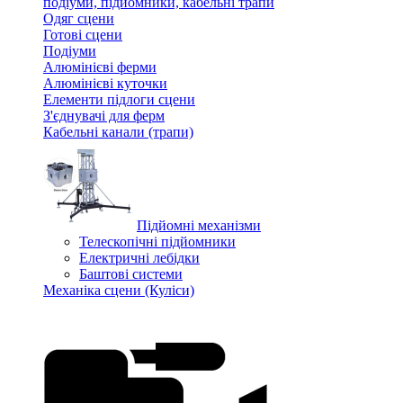
подіуми, підйомники, кабельні трапи
Одяг сцени
Готові сцени
Подіуми
Алюмінієві ферми
Алюмінієві куточки
Елементи підлоги сцени
З'єднувачі для ферм
Кабельні канали (трапи)
Підйомні механізми
Телескопічні підйомники
Електричні лебідки
Баштові системи
Механіка сцени (Куліси)