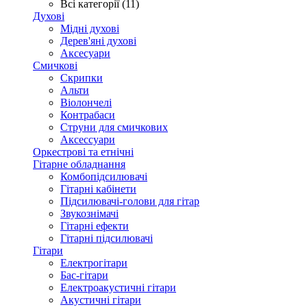
Всі категорії (11)
Духові
Мідні духові
Дерев'яні духові
Аксесуари
Смичкові
Скрипки
Альти
Віолончелі
Контрабаси
Струни для смичкових
Аксеcсуари
Оркестрові та етнічні
Гітарне обладнання
Комбопідсилювачі
Гітарні кабінети
Підсилювачі-голови для гітар
Звукознімачі
Гітарні ефекти
Гітарні підсилювачі
Гітари
Електрогітари
Бас-гітари
Електроакустичні гітари
Акустичні гітари