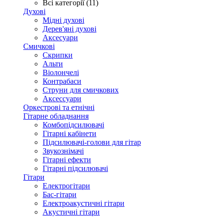
Всі категорії (11)
Духові
Мідні духові
Дерев'яні духові
Аксесуари
Смичкові
Скрипки
Альти
Віолончелі
Контрабаси
Струни для смичкових
Аксеcсуари
Оркестрові та етнічні
Гітарне обладнання
Комбопідсилювачі
Гітарні кабінети
Підсилювачі-голови для гітар
Звукознімачі
Гітарні ефекти
Гітарні підсилювачі
Гітари
Електрогітари
Бас-гітари
Електроакустичні гітари
Акустичні гітари