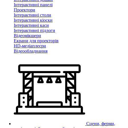
Інтерактивні панелі
Проектори
Інтерактивні столи
Інтерактивні кіоски
Інтерактивні каси
Інтерактивні підлоги
Відеомікшери
Екрани для проекторів
HD-медіаплеєри
Відеообладнання
Сцени, ферми,