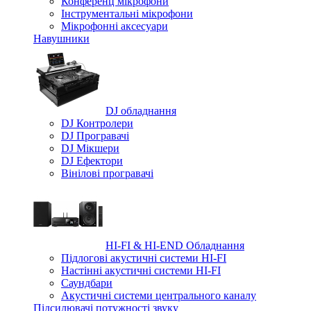
Конференц мікрофони
Iнструментальні мікрофони
Мікрофонні аксесуари
Навушники
DJ обладнання
DJ Контролери
DJ Програвачі
DJ Мікшери
DJ Ефектори
Вінілові програвачі
HI-FI & HI-END Обладнання
Підлогові акустичні системи HI-FI
Настінні акустичні системи HI-FI
Саундбари
Акустичні системи центрального каналу
Підсилювачі потужності звуку