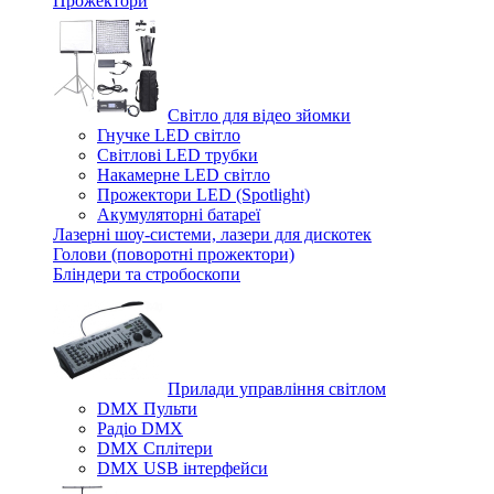
Прожектори
Світло для відео зйомки
Гнучке LED світло
Світлові LED трубки
Накамерне LED світло
Прожектори LED (Spotlight)
Акумуляторні батареї
Лазерні шоу-системи, лазери для дискотек
Голови (поворотні прожектори)
Бліндери та стробоскопи
Прилади управління світлом
DMX Пульти
Радіо DMX
DMX Сплітери
DMX USB інтерфейси