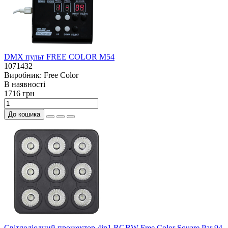
DMX пульт FREE COLOR M54
1071432
Виробник:
Free Color
В наявностi
1716 грн
До кошика
Світлодіодний прожектор 4in1 RGBW Free Color Square Par 94