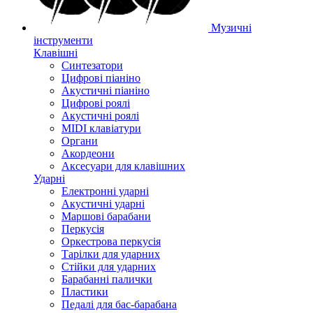
Музичні
інструменти
Клавішні
Синтезатори
Цифрові піаніно
Акустичні піаніно
Цифрові роялі
Акустичні роялі
MIDI клавіатури
Органи
Акордеони
Аксесуари для клавішних
Ударні
Електронні ударні
Акустичні ударні
Маршові барабани
Перкусія
Оркестрова перкусія
Тарілки для ударних
Стійки для ударних
Барабанні палички
Пластики
Педалі для бас-барабана