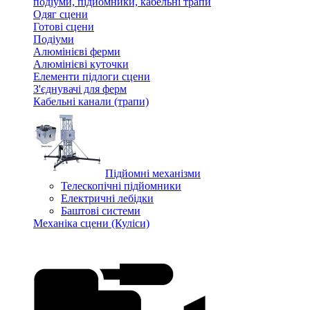
подіуми, підйомники, кабельні трапи
Одяг сцени
Готові сцени
Подіуми
Алюмінієві ферми
Алюмінієві куточки
Елементи підлоги сцени
З'єднувачі для ферм
Кабельні канали (трапи)
Підйомні механізми
Телескопічні підйомники
Електричні лебідки
Баштові системи
Механіка сцени (Куліси)