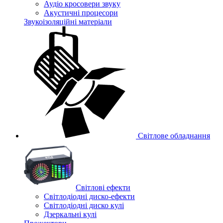
Аудіо кросовери звуку
Акустичні процесори
Звукоізоляційні матеріали
Світлове обладнання
Cвітлові ефекти
Світлодіодні диско-ефекти
Світлодіодні диско кулі
Дзеркальні кулі