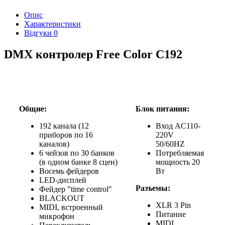
Опис
Характеристики
Відгуки
0
DMX контролер Free Color C192
Общие:
Блок питания:
192 канала (12
Вход AC110-
приборов по 16
220V
каналов)
50/60HZ
6 чейзов по 30 банков
Потребляемая
(в одном банке 8 сцен)
мощность 20
Восемь фейдеров
Вт
LED-дисплей
Разъемы:
Фейдер "time control"
BLACKOUT
XLR 3 Pin
MIDI, встроенный
Питание
микрофон
MIDI