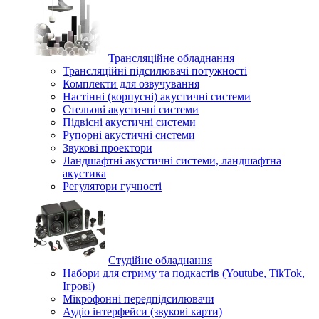
Трансляційне обладнання
Трансляційні підсилювачі потужності
Комплекти для озвучування
Настінні (корпусні) акустичні системи
Стельові акустичні системи
Підвісні акустичні системи
Рупорні акустичні системи
Звукові проектори
Ландшафтні акустичні системи, ландшафтна
акустика
Регулятори гучності
Студійне обладнання
Набори для стриму та подкастів (Youtube, TikTok,
Ігрові)
Мікрофонні передпідсилювачи
Аудіо інтерфейси (звукові карти)