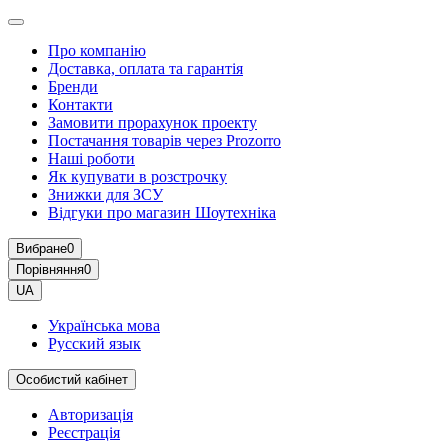
Про компанію
Доставка, оплата та гарантія
Бренди
Контакти
Замовити прорахунок проекту
Постачання товарів через Prozorro
Наші роботи
Як купувати в розстрочку
Знижки для ЗСУ
Відгуки про магазин Шоутехнiка
Вибране
0
Порівняння
0
UA
Українська мова
Русский язык
Особистий кабінет
Авторизація
Реєстрація