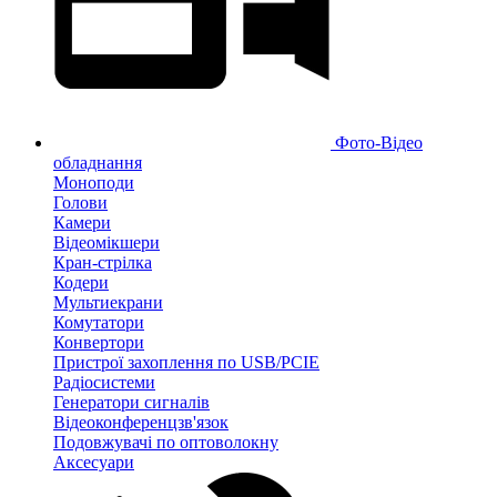
Фото-Відео
обладнання
Моноподи
Голови
Камери
Відеомікшери
Кран-стрілка
Кодери
Мультиекрани
Комутатори
Конвертори
Пристрої захоплення по USB/PCIE
Радіосистеми
Генератори сигналів
Відеоконференцзв'язок
Подовжувачі по оптоволокну
Аксесуари