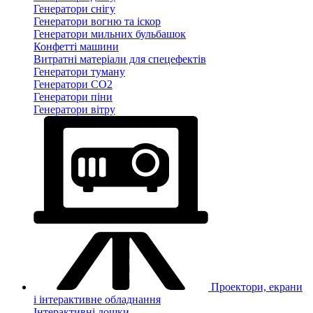
Генератори снігу
Генератори вогню та іскор
Генератори мильних бульбашок
Конфетті машини
Витратні матеріали для спецефектів
Генератори туману
Генератори CO2
Генератори піни
Генератори вітру
Проектори, екрани
і інтерактивне обладнання
Інтерактивні дошки