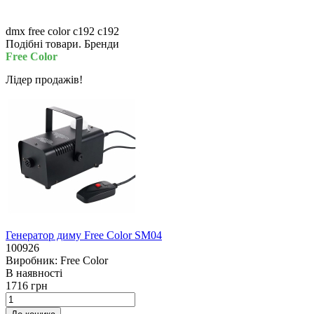
dmx free color c192
c192
Подібні товари. Бренди
Free Color
Лiдер продажiв!
Генератор диму Free Сolor SM04
100926
Виробник:
Free Color
В наявностi
1716 грн