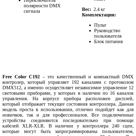
Переключатель
полярности DMX
Вес:
2.4 кг
сигнала
Комплектация:
Пульт
Руководство
пользователя
Блок питания
Free Color C192
– это качественный и компактный DMX
контролер, который управляет 192 каналами с протоколом
DMX512, а именно осуществляет независимое управление 12
световыми приборами, у которых в наличии по 16 каналов
управления. На корпусе прибора расположен дисплей,
который отображает текущее состояния контроллера. Данная
модель проста в использовании, отлично подойдет как для
новичков, так и для профессионалов. Все подключенные
устройства соединяются последовательно при помощи
кабелей XLR-XLR. В наличии у контроллера 240 сцен,
которые могут быть запрограммированы пользователем,