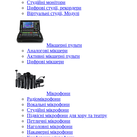
Студійні монітори
Цифрові студії, рекордери
Віртуальні студії, Модулі
Мікшерні пульти
Аналогові мікшери
Активні мікшерні пульти
Цифрові мікшери
Мікрофони
Радіомікрофони
Вокальні мікрофони
Студійні мікрофони
Підвісні мікрофони для хору та театру
Петличні мікрофони
Наголовні мікрофони
Накамерні мікрофони