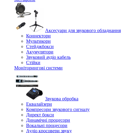
Аксесуари для звукового обладнання
Коннектори
Мультикори
Стейджбокси
Акумулятори
Звуковий аудіо кабель
Стійки
Моніторингові системи
Звукова обробка
Еквалайзери
Компресори звукового сигналу
Директ бокси
Динамічні процесори
Вокальні процесори
Аудіо кросовери звуку