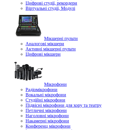
Цифрові студії, рекордери
Віртуальні студії, Модулі
Мікшерні пульти
Аналогові мікшери
Активні мікшерні пульти
Цифрові мікшери
Мікрофони
Радіомікрофони
Вокальні мікрофони
Студійні мікрофони
Підвісні мікрофони для хору та театру
Петличні мікрофони
Наголовні мікрофони
Накамерні мікрофони
Конференц мікрофони