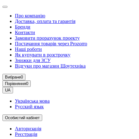
Про компанію
Доставка, оплата та гарантія
Бренди
Контакти
Замовити прорахунок проекту
Постачання товарів через Prozorro
Наші роботи
Як купувати в розстрочку
Знижки для ЗСУ
Відгуки про магазин Шоутехнiка
Вибране
0
Порівняння
0
UA
Українська мова
Русский язык
Особистий кабінет
Авторизація
Реєстрація