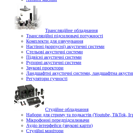
Трансляційне обладнання
Трансляційні підсилювачі потужності
Комплекти для озвучування
Настінні (корпусні) акустичні системи
Стельові акустичні системи
Підвісні акустичні системи
Рупорні акустичні системи
Звукові проектори
Ландшафтні акустичні системи, ландшафтна акусти
Регулятори гучності
Студійне обладнання
Набори для стриму та подкастів (Youtube, TikTok, Іг
Мікрофонні передпідсилювачи
Аудіо інтерфейси (звукові карти)
Студійні монітори