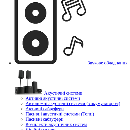
Звукове обладнання
Акустичні системи
Активні акустичні системи
Автономні акустичні системи (з акумулятором)
Активні сабвуфери
Пасивні акустичні системи (Топи)
Пасивні сабвуфери
Комплекти акустичних систем
Лінійні масиви