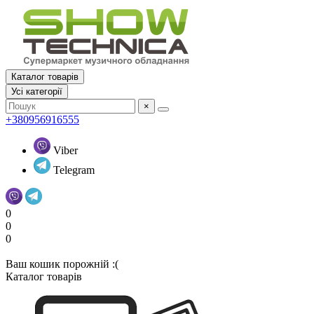
Каталог товарів
Усi категорії
×
+380956916555
Viber
Telegram
0
0
0
Ваш кошик порожній :(
Каталог товарів