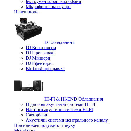
Iнструментальні мікрофони
Мікрофонні аксесуари
Навушники
DJ обладнання
DJ Контролери
DJ Програвачі
DJ Мікшери
DJ Ефектори
Вінілові програвачі
HI-FI & HI-END Обладнання
Підлогові акустичні системи HI-FI
Настінні акустичні системи HI-FI
Саундбари
Акустичні системи центрального каналу
Підсилювачі потужності звуку
Мегафони