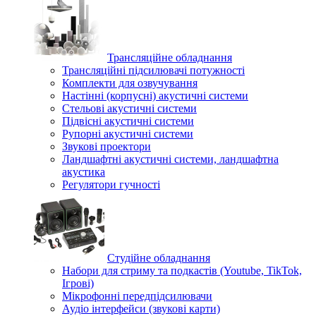
Трансляційне обладнання
Трансляційні підсилювачі потужності
Комплекти для озвучування
Настінні (корпусні) акустичні системи
Стельові акустичні системи
Підвісні акустичні системи
Рупорні акустичні системи
Звукові проектори
Ландшафтні акустичні системи, ландшафтна
акустика
Регулятори гучності
Студійне обладнання
Набори для стриму та подкастів (Youtube, TikTok,
Ігрові)
Мікрофонні передпідсилювачи
Аудіо інтерфейси (звукові карти)