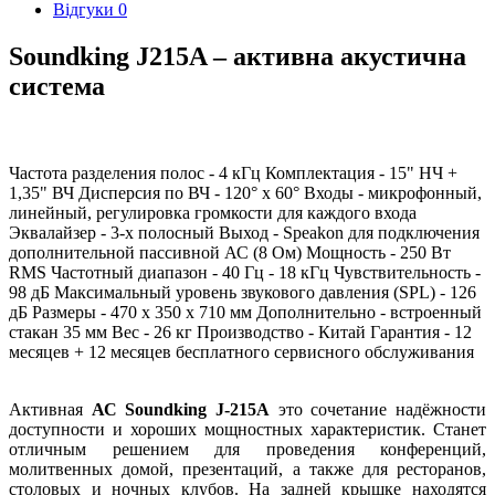
Відгуки
0
Soundking J215A – активна акустична
система
Частота разделения полос - 4 кГц Комплектация - 15" НЧ +
1,35" ВЧ Дисперсия по ВЧ - 120° х 60° Входы - микрофонный,
линейный, регулировка громкости для каждого входа
Эквалайзер - 3-х полосный Выход - Speakon для подключения
дополнительной пассивной АС (8 Ом) Мощность - 250 Вт
RMS Частотный диапазон - 40 Гц - 18 кГц Чувствительность -
98 дБ Максимальный уровень звукового давления (SPL) - 126
дБ Размеры - 470 х 350 х 710 мм Дополнительно - встроенный
стакан 35 мм Вес - 26 кг Производство - Китай Гарантия - 12
месяцев + 12 месяцев бесплатного сервисного обслуживания
Активная
АС Soundking J-215A
это сочетание надёжности
доступности и хороших мощностных характеристик. Станет
отличным решением для проведения конференций,
молитвенных домой, презентаций, а также для ресторанов,
столовых и ночных клубов. На задней крышке находятся