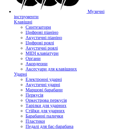
Музичні
інструменти
Клавішні
Синтезатори
Цифрові піаніно
Акустичні піаніно
Цифрові роялі
Акустичні роялі
MIDI клавіатури
Органи
Акордеони
Аксесуари для клавішних
Ударні
Електронні ударні
Акустичні ударні
Маршові барабани
Перкусія
Оркестрова перкусія
Тарілки для ударних
Стійки для ударних
Барабанні палички
Пластики
Педалі для бас-барабана