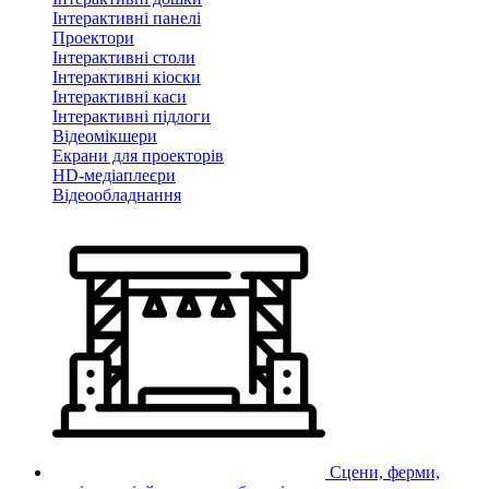
Інтерактивні панелі
Проектори
Інтерактивні столи
Інтерактивні кіоски
Інтерактивні каси
Інтерактивні підлоги
Відеомікшери
Екрани для проекторів
HD-медіаплеєри
Відеообладнання
Сцени, ферми,