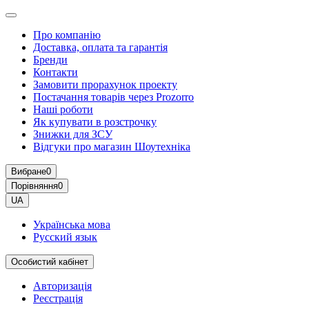
Про компанію
Доставка, оплата та гарантія
Бренди
Контакти
Замовити прорахунок проекту
Постачання товарів через Prozorro
Наші роботи
Як купувати в розстрочку
Знижки для ЗСУ
Відгуки про магазин Шоутехнiка
Вибране
0
Порівняння
0
UA
Українська мова
Русский язык
Особистий кабінет
Авторизація
Реєстрація