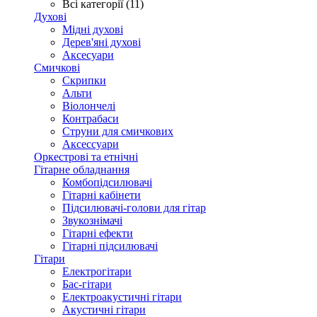
Всі категорії (11)
Духові
Мідні духові
Дерев'яні духові
Аксесуари
Смичкові
Скрипки
Альти
Віолончелі
Контрабаси
Струни для смичкових
Аксеcсуари
Оркестрові та етнічні
Гітарне обладнання
Комбопідсилювачі
Гітарні кабінети
Підсилювачі-голови для гітар
Звукознімачі
Гітарні ефекти
Гітарні підсилювачі
Гітари
Електрогітари
Бас-гітари
Електроакустичні гітари
Акустичні гітари