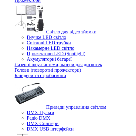
Прожектори
Світло для відео зйомки
Гнучке LED світло
Світлові LED трубки
Накамерне LED світло
Прожектори LED (Spotlight)
Акумуляторні батареї
Лазерні шоу-системи, лазери для дискотек
Голови (поворотні прожектори)
Бліндери та стробоскопи
Прилади управління світлом
DMX Пульти
Радіо DMX
DMX Сплітери
DMX USB інтерфейси