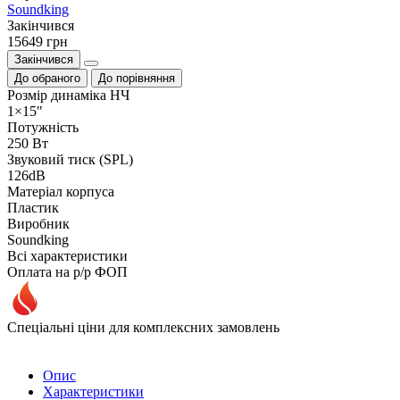
Soundking
Закiнчився
15649 грн
Закінчився
До обраного
До порівняння
Розмір динаміка НЧ
1×15"
Потужність
250 Вт
Звуковий тиск (SPL)
126dB
Матеріал корпуса
Пластик
Виробник
Soundking
Всі характеристики
Оплата на р/р ФОП
Спеціальні ціни для комплексних замовлень
Опис
Характеристики