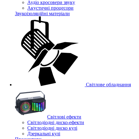
Аудіо кросовери звуку
Акустичні процесори
Звукоізоляційні матеріали
Світлове обладнання
Cвітлові ефекти
Світлодіодні диско-ефекти
Світлодіодні диско кулі
Дзеркальні кулі