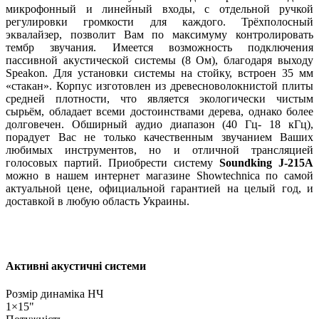
микрофонный и линейный входы, с отдельной ручкой
регулировки громкости для каждого. Трёхполосный
эквалайзер, позволит Вам по максимуму контролировать
тембр звучания. Имеется возможность подключения
пассивной акустической системы (8 Ом), благодаря выходу
Speakon. Для установки системы на стойку, встроен 35 мм
«стакан». Корпус изготовлен из древесноволокнистой плиты
средней плотности, что является экологически чистым
сырьём, обладает всеми достоинствами дерева, однако более
долговечен. Обширный аудио диапазон (40 Гц- 18 кГц),
порадует Вас не только качественным звучанием Ваших
любимых инструментов, но и отличной трансляцией
голосовых партий. Приобрести систему
Soundking J-215A
можно в нашем интернет магазине Showtechnica по самой
актуальной цене, официальной гарантией на целый год, и
доставкой в любую область Украины.
Активні акустичні системи
Розмір динаміка НЧ
1×15"