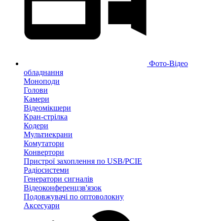
Фото-Відео
обладнання
Моноподи
Голови
Камери
Відеомікшери
Кран-стрілка
Кодери
Мультиекрани
Комутатори
Конвертори
Пристрої захоплення по USB/PCIE
Радіосистеми
Генератори сигналів
Відеоконференцзв'язок
Подовжувачі по оптоволокну
Аксесуари