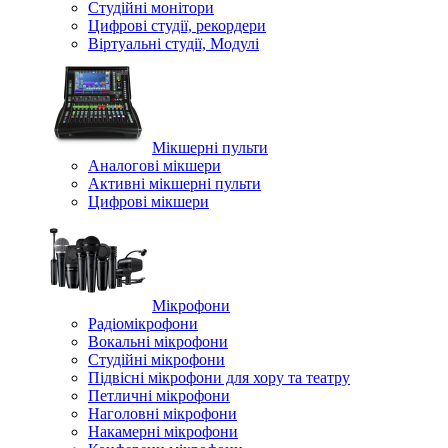
Студійні монітори
Цифрові студії, рекордери
Віртуальні студії, Модулі
Мікшерні пульти
Аналогові мікшери
Активні мікшерні пульти
Цифрові мікшери
Мікрофони
Радіомікрофони
Вокальні мікрофони
Студійні мікрофони
Підвісні мікрофони для хору та театру
Петличні мікрофони
Наголовні мікрофони
Накамерні мікрофони