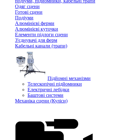
подіуми, підйомники, кабельні трапи
Одяг сцени
Готові сцени
Подіуми
Алюмінієві ферми
Алюмінієві куточки
Елементи підлоги сцени
З'єднувачі для ферм
Кабельні канали (трапи)
Підйомні механізми
Телескопічні підйомники
Електричні лебідки
Баштові системи
Механіка сцени (Куліси)