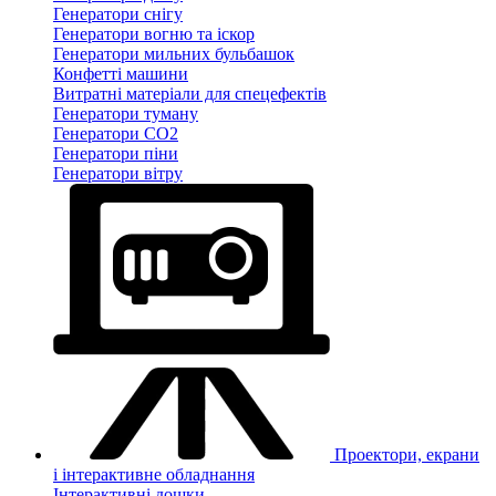
Генератори снігу
Генератори вогню та іскор
Генератори мильних бульбашок
Конфетті машини
Витратні матеріали для спецефектів
Генератори туману
Генератори CO2
Генератори піни
Генератори вітру
Проектори, екрани
і інтерактивне обладнання
Інтерактивні дошки