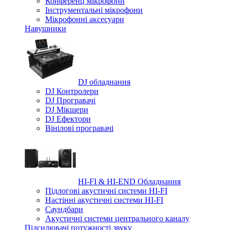
Конференц мікрофони
Iнструментальні мікрофони
Мікрофонні аксесуари
Навушники
DJ обладнання
DJ Контролери
DJ Програвачі
DJ Мікшери
DJ Ефектори
Вінілові програвачі
HI-FI & HI-END Обладнання
Підлогові акустичні системи HI-FI
Настінні акустичні системи HI-FI
Саундбари
Акустичні системи центрального каналу
Підсилювачі потужності звуку