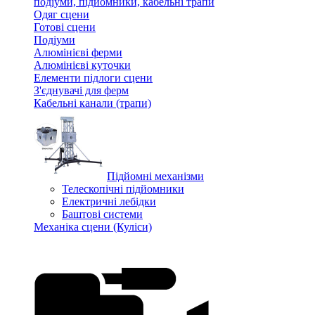
подіуми, підйомники, кабельні трапи
Одяг сцени
Готові сцени
Подіуми
Алюмінієві ферми
Алюмінієві куточки
Елементи підлоги сцени
З'єднувачі для ферм
Кабельні канали (трапи)
Підйомні механізми
Телескопічні підйомники
Електричні лебідки
Баштові системи
Механіка сцени (Куліси)