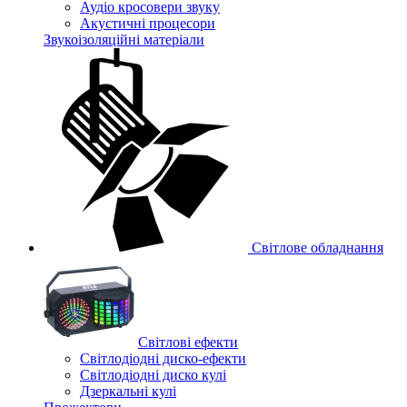
Аудіо кросовери звуку
Акустичні процесори
Звукоізоляційні матеріали
Світлове обладнання
Cвітлові ефекти
Світлодіодні диско-ефекти
Світлодіодні диско кулі
Дзеркальні кулі