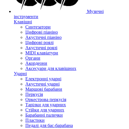
Музичні
інструменти
Клавішні
Синтезатори
Цифрові піаніно
Акустичні піаніно
Цифрові роялі
Акустичні роялі
MIDI клавіатури
Органи
Акордеони
Аксесуари для клавішних
Ударні
Електронні ударні
Акустичні ударні
Маршові барабани
Перкусія
Оркестрова перкусія
Тарілки для ударних
Стійки для ударних
Барабанні палички
Пластики
Педалі для бас-барабана