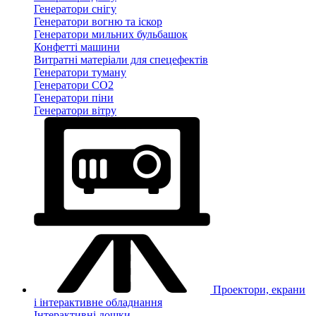
Генератори снігу
Генератори вогню та іскор
Генератори мильних бульбашок
Конфетті машини
Витратні матеріали для спецефектів
Генератори туману
Генератори CO2
Генератори піни
Генератори вітру
Проектори, екрани
і інтерактивне обладнання
Інтерактивні дошки