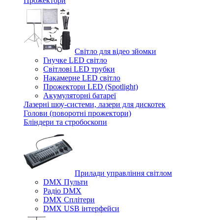
Прожектори
Світло для відео зйомки
Гнучке LED світло
Світлові LED трубки
Накамерне LED світло
Прожектори LED (Spotlight)
Акумуляторні батареї
Лазерні шоу-системи, лазери для дискотек
Голови (поворотні прожектори)
Бліндери та стробоскопи
Прилади управління світлом
DMX Пульти
Радіо DMX
DMX Сплітери
DMX USB інтерфейси