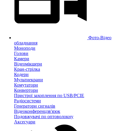
Фото-Відео
обладнання
Моноподи
Голови
Камери
Відеомікшери
Кран-стрілка
Кодери
Мультиекрани
Комутатори
Конвертори
Пристрої захоплення по USB/PCIE
Радіосистеми
Генератори сигналів
Відеоконференцзв'язок
Подовжувачі по оптоволокну
Аксесуари