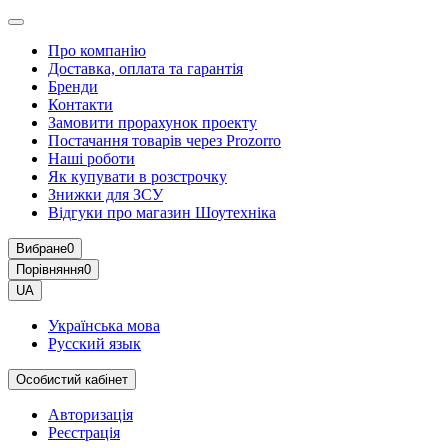
Про компанію
Доставка, оплата та гарантія
Бренди
Контакти
Замовити прорахунок проекту
Постачання товарів через Prozorro
Наші роботи
Як купувати в розстрочку
Знижки для ЗСУ
Відгуки про магазин Шоутехнiка
Вибране
0
Порівняння
0
UA
Українська мова
Русский язык
Особистий кабінет
Авторизація
Реєстрація