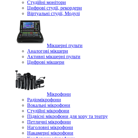
Студійні монітори
Цифрові студії, рекордери
Віртуальні студії, Модулі
Мікшерні пульти
Аналогові мікшери
Активні мікшерні пульти
Цифрові мікшери
Мікрофони
Радіомікрофони
Вокальні мікрофони
Студійні мікрофони
Підвісні мікрофони для хору та театру
Петличні мікрофони
Наголовні мікрофони
Накамерні мікрофони