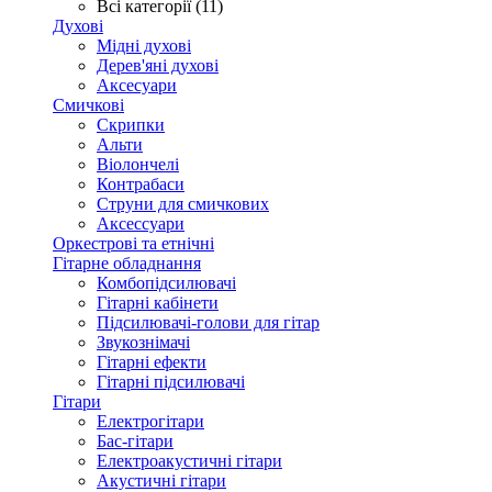
Всі категорії (11)
Духові
Мідні духові
Дерев'яні духові
Аксесуари
Смичкові
Скрипки
Альти
Віолончелі
Контрабаси
Струни для смичкових
Аксеcсуари
Оркестрові та етнічні
Гітарне обладнання
Комбопідсилювачі
Гітарні кабінети
Підсилювачі-голови для гітар
Звукознімачі
Гітарні ефекти
Гітарні підсилювачі
Гітари
Електрогітари
Бас-гітари
Електроакустичні гітари
Акустичні гітари