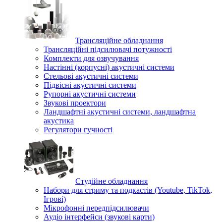
Трансляційне обладнання
Трансляційні підсилювачі потужності
Комплекти для озвучування
Настінні (корпусні) акустичні системи
Стельові акустичні системи
Підвісні акустичні системи
Рупорні акустичні системи
Звукові проектори
Ландшафтні акустичні системи, ландшафтна
акустика
Регулятори гучності
Студійне обладнання
Набори для стриму та подкастів (Youtube, TikTok,
Ігрові)
Мікрофонні передпідсилювачи
Аудіо інтерфейси (звукові карти)