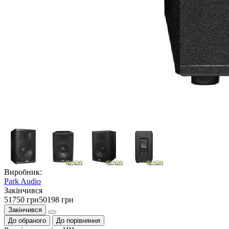
Виробник:
Park Audio
Закiнчився
51750 грн
50198 грн
Закінчився
До обраного
До порівняння