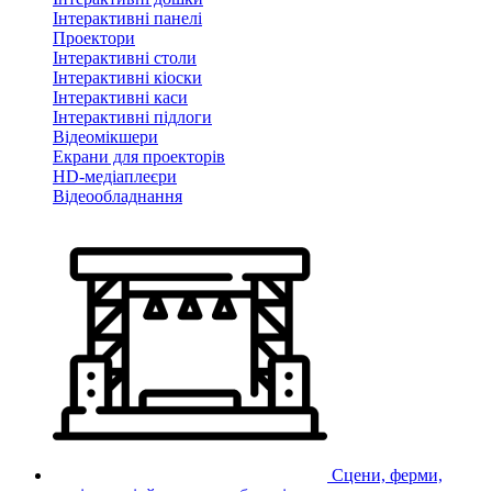
Інтерактивні панелі
Проектори
Інтерактивні столи
Інтерактивні кіоски
Інтерактивні каси
Інтерактивні підлоги
Відеомікшери
Екрани для проекторів
HD-медіаплеєри
Відеообладнання
Сцени, ферми,