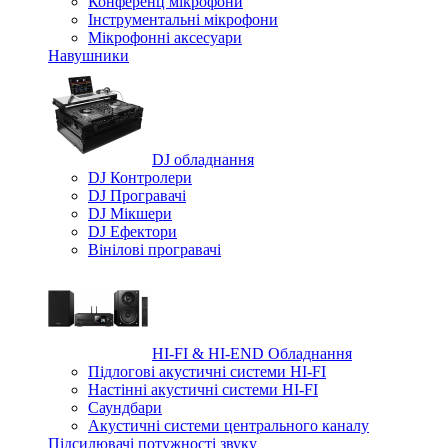
Конференц мікрофони
Iнструментальні мікрофони
Мікрофонні аксесуари
Навушники
DJ обладнання
DJ Контролери
DJ Програвачі
DJ Мікшери
DJ Ефектори
Вінілові програвачі
HI-FI & HI-END Обладнання
Підлогові акустичні системи HI-FI
Настінні акустичні системи HI-FI
Саундбари
Акустичні системи центрального каналу
Підсилювачі потужності звуку