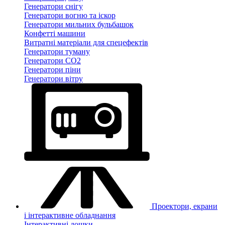
Генератори снігу
Генератори вогню та іскор
Генератори мильних бульбашок
Конфетті машини
Витратні матеріали для спецефектів
Генератори туману
Генератори CO2
Генератори піни
Генератори вітру
Проектори, екрани
і інтерактивне обладнання
Інтерактивні дошки