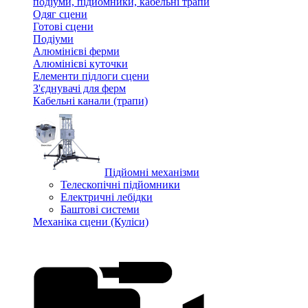
подіуми, підйомники, кабельні трапи
Одяг сцени
Готові сцени
Подіуми
Алюмінієві ферми
Алюмінієві куточки
Елементи підлоги сцени
З'єднувачі для ферм
Кабельні канали (трапи)
Підйомні механізми
Телескопічні підйомники
Електричні лебідки
Баштові системи
Механіка сцени (Куліси)