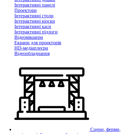
Інтерактивні панелі
Проектори
Інтерактивні столи
Інтерактивні кіоски
Інтерактивні каси
Інтерактивні підлоги
Відеомікшери
Екрани для проекторів
HD-медіаплеєри
Відеообладнання
Сцени, ферми,