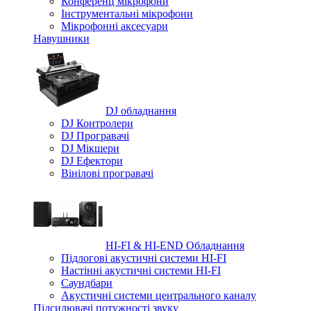
Конференц мікрофони
Iнструментальні мікрофони
Мікрофонні аксесуари
Навушники
DJ обладнання
DJ Контролери
DJ Програвачі
DJ Мікшери
DJ Ефектори
Вінілові програвачі
HI-FI & HI-END Обладнання
Підлогові акустичні системи HI-FI
Настінні акустичні системи HI-FI
Саундбари
Акустичні системи центрального каналу
Підсилювачі потужності звуку