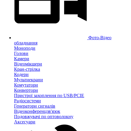
Фото-Відео
обладнання
Моноподи
Голови
Камери
Відеомікшери
Кран-стрілка
Кодери
Мультиекрани
Комутатори
Конвертори
Пристрої захоплення по USB/PCIE
Радіосистеми
Генератори сигналів
Відеоконференцзв'язок
Подовжувачі по оптоволокну
Аксесуари