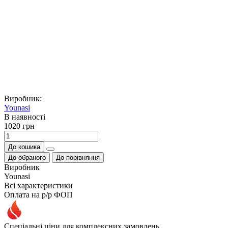
Виробник:
Younasi
В наявностi
1020 грн
До кошика
До обраного
До порівняння
Виробник
Younasi
Всі характеристики
Оплата на р/р ФОП
Спеціальні ціни для комплексних замовлень