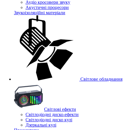
Аудіо кросовери звуку
Акустичні процесори
Звукоізоляційні матеріали
Світлове обладнання
Cвітлові ефекти
Світлодіодні диско-ефекти
Світлодіодні диско кулі
Дзеркальні кулі