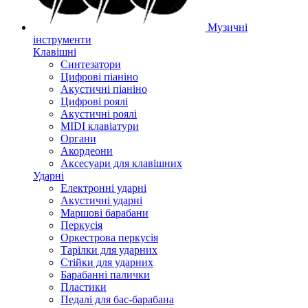
Музичні
інструменти
Клавішні
Синтезатори
Цифрові піаніно
Акустичні піаніно
Цифрові роялі
Акустичні роялі
MIDI клавіатури
Органи
Акордеони
Аксесуари для клавішних
Ударні
Електронні ударні
Акустичні ударні
Маршові барабани
Перкусія
Оркестрова перкусія
Тарілки для ударних
Стійки для ударних
Барабанні палички
Пластики
Педалі для бас-барабана