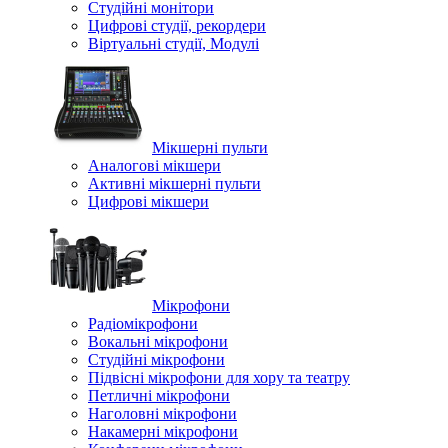
Студійні монітори
Цифрові студії, рекордери
Віртуальні студії, Модулі
Мікшерні пульти
Аналогові мікшери
Активні мікшерні пульти
Цифрові мікшери
Мікрофони
Радіомікрофони
Вокальні мікрофони
Студійні мікрофони
Підвісні мікрофони для хору та театру
Петличні мікрофони
Наголовні мікрофони
Накамерні мікрофони