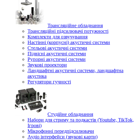
Трансляційне обладнання
Трансляційні підсилювачі потужності
Комплекти для озвучування
Настінні (корпусні) акустичні системи
Стельові акустичні системи
Підвісні акустичні системи
Рупорні акустичні системи
Звукові проектори
Ландшафтні акустичні системи, ландшафтна
акустика
Регулятори гучності
Студійне обладнання
Набори для стриму та подкастів (Youtube, TikTok,
Ігрові)
Мікрофонні передпідсилювачи
Аудіо інтерфейси (звукові карти)