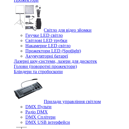
Прожектори
Світло для відео зйомки
Гнучке LED світло
Світлові LED трубки
Накамерне LED світло
Прожектори LED (Spotlight)
Акумуляторні батареї
Лазерні шоу-системи, лазери для дискотек
Голови (поворотні прожектори)
Бліндери та стробоскопи
Прилади управління світлом
DMX Пульти
Радіо DMX
DMX Сплітери
DMX USB інтерфейси