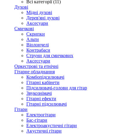
Всі категорії (11)
Духові
Мідні духові
Дерев'яні духові
Аксесуари
Смичкові
Скрипки
Альти
Віолончелі
Контрабаси
Струни для смичкових
Аксеcсуари
Оркестрові та етнічні
Гітарне обладнання
Комбопідсилювачі
Гітарні кабінети
Підсилювачі-голови для гітар
Звукознімачі
Гітарні ефекти
Гітарні підсилювачі
Гітари
Електрогітари
Бас-гітари
Електроакустичні гітари
Акустичні гітари