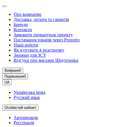
Про компанію
Доставка, оплата та гарантія
Бренди
Контакти
Замовити прорахунок проекту
Постачання товарів через Prozorro
Наші роботи
Як купувати в розстрочку
Знижки для ЗСУ
Відгуки про магазин Шоутехнiка
Вибране
0
Порівняння
0
UA
Українська мова
Русский язык
Особистий кабінет
Авторизація
Реєстрація