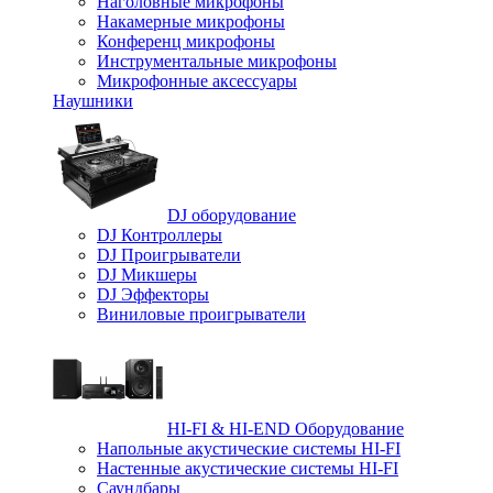
Наголовные микрофоны
Накамерные микрофоны
Конференц микрофоны
Инструментальные микрофоны
Микрофонные аксессуары
Наушники
DJ оборудование
DJ Контроллеры
DJ Проигрыватели
DJ Микшеры
DJ Эффекторы
Виниловые проигрыватели
HI-FI & HI-END Оборудование
Напольные акустические системы HI-FI
Настенные акустические системы HI-FI
Саундбары