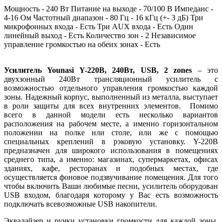
Мощность - 240 Вт Питание на выходе - 70/100 В Импеданс -
4-16 Ом Частотный диапазон - 80 Гц - 16 кГц (+- 3 дБ) Три
микрофонных входа - Есть Три AUX входа - Есть Один
линейный выход - Есть Количество зон - 2 Независимое
управление громкостью на обеих зонах - Есть
Усилитель Younasi Y-220B, 240Вт, USB, 2 zones
– это
двухзонный 240Вт трансляционный усилитель с
возможностью отдельного управления громкостью каждой
зоны. Надежный корпус, выполненный из металла, выступает
в роли защиты для всех внутренних элементов. Помимо
всего в данной модели есть несколько вариантов
расположения на рабочем месте, а именно горизонтальном
положении на полке или столе, или же с помощью
специальных креплений в рэковую установку. Y-220B
предназначен для широкого использования в помещениях
среднего типа, а именно: магазинах, супермаркетах, офисах
зданиях, кафе, ресторанах и подобных местах, где
осуществляется фоновое подзвучивание помещения. Для того
чтобы включить Ваши любимые песни, усилитель оборудован
USB входом, благодаря которому у Вас есть возможность
подключать всевозможные USB накопители.
Эквалайзер и ручки установки громкости для каждой зоны,