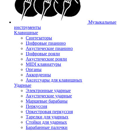
Музыкальные
инструменты
Клавишные
Синтезаторы
Цифровые пианино
Акустические пианино
Цифровые рояли
Акустические рояли
MIDI клавиатуры
Органы
Аккордеоны
Аксессуары для клавишных
Ударные
Электронные ударные
Акустические ударные
Маршевые барабаны
Перкуссия
Оркестровая перкуссия
Тарелки для ударных
Стойки для ударных
Барабанные палочки