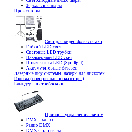
Светодиодные диско шары
Зеркальные шары
Прожекторы
Свет для видео-фото съемки
Гибкий LED свет
Световые LED трубки
Накамерный LED свет
Прожекторы LED (Spotlight)
Аккумуляторные батареи
Лазерные шоу-системы, лазеры для дискотек
Головы (поворотные прожекторы)
Блиндеры и стробоскопы
Приборы управления светом
DMX Пульты
Радио DMX
DMX Сплиттеры