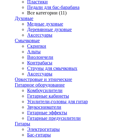
Пластики
Педали для бас-барабана
Все категории (11)
Духовые
Медные духовые
Деревянные духовые
Аксессуары
Смычковые
Скрипки
Альты
Виолончели
Контрабасы
Струны для смычковых
Аксеcсуары
Оркестровые и этнические
Гитарное оборудование
Комбоусилители
Гитарные кабинеты
Усилители-головы для гитар
Звукосниматели
Гитарные эффекты
Гитарные предусилители
Гитары
Электрогитары
Бас-гитары