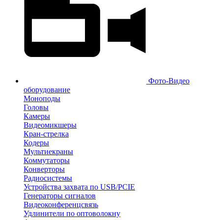
Фото-Видео
оборудование
Моноподы
Головы
Камеры
Видеомикшеры
Кран-стрелка
Кодеры
Мультиекраны
Коммутаторы
Конверторы
Радиосистемы
Устройства захвата по USB/PCIE
Генераторы сигналов
Видеоконференцсвязь
Удлинители по оптоволокну