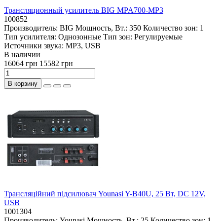
Трансляционный усилитель BIG MPA700-MP3
100852
Производитель:
BIG
Мощность, Вт.:
350
Количество зон:
1
Тип усилителя:
Однозонные
Тип зон:
Регулируемые
Источники звука:
MP3, USB
В наличии
16064 грн
15582 грн
В корзину
Трансляційний підсилювач Younasi Y-B40U, 25 Вт, DC 12V,
USB
1001304
Производитель:
Younasi
Мощность, Вт.:
25
Количество зон:
1