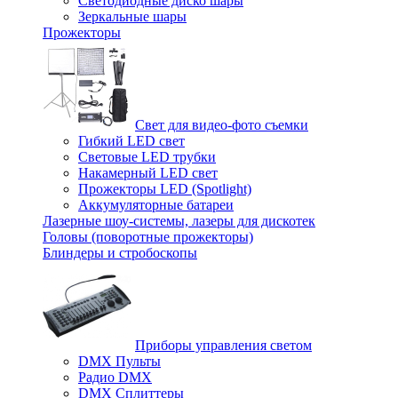
Светодиодные диско шары
Зеркальные шары
Прожекторы
Свет для видео-фото съемки
Гибкий LED свет
Световые LED трубки
Накамерный LED свет
Прожекторы LED (Spotlight)
Аккумуляторные батареи
Лазерные шоу-системы, лазеры для дискотек
Головы (поворотные прожекторы)
Блиндеры и стробоскопы
Приборы управления светом
DMX Пульты
Радио DMX
DMX Сплиттеры