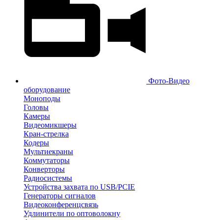
Фото-Видео
оборудование
Моноподы
Головы
Камеры
Видеомикшеры
Кран-стрелка
Кодеры
Мультиекраны
Коммутаторы
Конверторы
Радиосистемы
Устройства захвата по USB/PCIE
Генераторы сигналов
Видеоконференцсвязь
Удлинители по оптоволокну