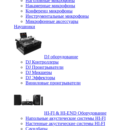
Наголовные микрофоны
Накамерные микрофоны
Конференц микрофоны
Инструментальные микрофоны
Микрофонные аксессуары
Наушники
DJ оборудование
DJ Контроллеры
DJ Проигрыватели
DJ Микшеры
DJ Эффекторы
Виниловые проигрыватели
HI-FI & HI-END Оборудование
Напольные акустические системы HI-FI
Настенные акустические системы HI-FI
Саундбары