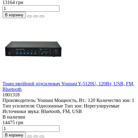
13164 грн
В корзину
Трансляційний підсилювач Younasi Y-5120U, 120Вт, USB, FM,
Bluetooth
1001318
Производитель:
Younasi
Мощность, Вт.:
120
Количество зон:
1
Тип усилителя:
Однозонные
Тип зон:
Нерегулируемые
Источники звука:
Bluetooth, FM, USB
В наличии
14475 грн
В корзину