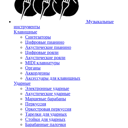
Музыкальные
инструменты
Клавишные
Синтезаторы
Цифровые пианино
Акустические пианино
Цифровые рояли
Акустические рояли
MIDI клавиатуры
Органы
Аккордеоны
Аксессуары для клавишных
Ударные
Электронные ударные
Акустические ударные
Маршевые барабаны
Перкуссия
Оркестровая перкуссия
Тарелки для ударных
Стойки для ударных
Барабанные палочки