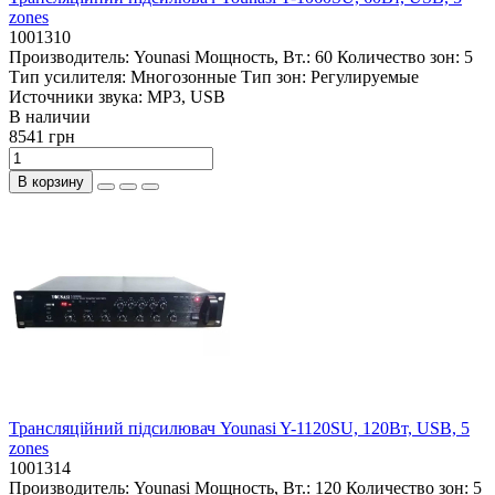
zones
1001310
Производитель:
Younasi
Мощность, Вт.:
60
Количество зон:
5
Тип усилителя:
Многозонные
Тип зон:
Регулируемые
Источники звука:
MP3, USB
В наличии
8541 грн
В корзину
Трансляційний підсилювач Younasi Y-1120SU, 120Вт, USB, 5
zones
1001314
Производитель:
Younasi
Мощность, Вт.:
120
Количество зон:
5