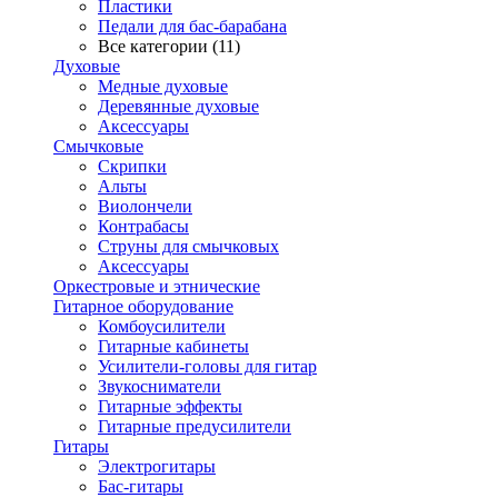
Пластики
Педали для бас-барабана
Все категории (11)
Духовые
Медные духовые
Деревянные духовые
Аксессуары
Смычковые
Скрипки
Альты
Виолончели
Контрабасы
Струны для смычковых
Аксеcсуары
Оркестровые и этнические
Гитарное оборудование
Комбоусилители
Гитарные кабинеты
Усилители-головы для гитар
Звукосниматели
Гитарные эффекты
Гитарные предусилители
Гитары
Электрогитары
Бас-гитары