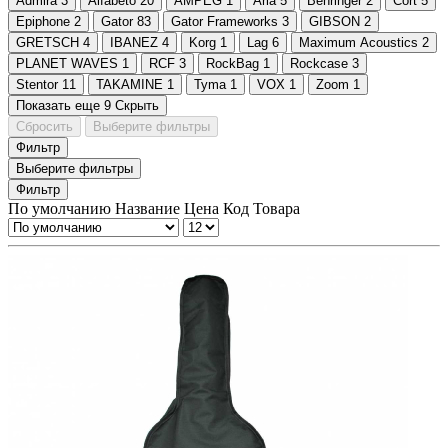
Admira
3
Alfabeto
20
AMPEG
1
Aria
5
Behringer
2
Cort
5
Epiphone
2
Gator
83
Gator Frameworks
3
GIBSON
2
GRETSCH
4
IBANEZ
4
Korg
1
Lag
6
Maximum Acoustics
2
PLANET WAVES
1
RCF
3
RockBag
1
Rockcase
3
Stentor
11
TAKAMINE
1
Tyma
1
VOX
1
Zoom
1
Показать еще 9
Скрыть
Сбросить
Выберите фильтры
Фильтр
Выберите фильтры
Фильтр
По умолчанию
Название
Цена
Код Товара