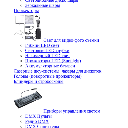
Светодиодные диско шары
Зеркальные шары
Прожекторы
Свет для видео-фото съемки
Гибкий LED свет
Световые LED трубки
Накамерный LED свет
Прожекторы LED (Spotlight)
Аккумуляторные батареи
Лазерные шоу-системы, лазеры для дискотек
Головы (поворотные прожекторы)
Блиндеры и стробоскопы
Приборы управления светом
DMX Пульты
Радио DMX
DMX Сплиттеры