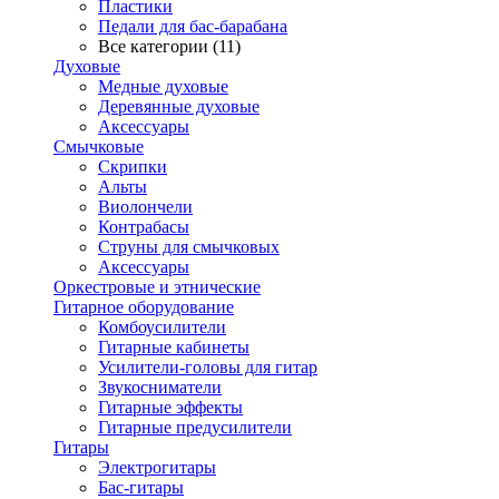
Пластики
Педали для бас-барабана
Все категории (11)
Духовые
Медные духовые
Деревянные духовые
Аксессуары
Смычковые
Скрипки
Альты
Виолончели
Контрабасы
Струны для смычковых
Аксеcсуары
Оркестровые и этнические
Гитарное оборудование
Комбоусилители
Гитарные кабинеты
Усилители-головы для гитар
Звукосниматели
Гитарные эффекты
Гитарные предусилители
Гитары
Электрогитары
Бас-гитары