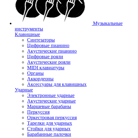
Музыкальные
инструменты
Клавишные
Синтезаторы
Цифровые пианино
Акустические пианино
Цифровые рояли
Акустические рояли
MIDI клавиатуры
Органы
Аккордеоны
Аксессуары для клавишных
Ударные
Электронные ударные
Акустические ударные
Маршевые барабаны
Перкуссия
Оркестровая перкуссия
Тарелки для ударных
Стойки для ударных
Барабанные палочки