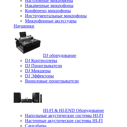
Наголовные микрофоны
Накамерные микрофоны
Конференц микрофоны
Инструментальные микрофоны
Микрофонные аксессуары
Наушники
DJ оборудование
DJ Контроллеры
DJ Проигрыватели
DJ Микшеры
DJ Эффекторы
Виниловые проигрыватели
HI-FI & HI-END Оборудование
Напольные акустические системы HI-FI
Настенные акустические системы HI-FI
Саундбары