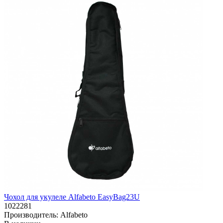
Чохол для укулеле Alfabeto EasyBag23U
1022281
Производитель:
Alfabeto