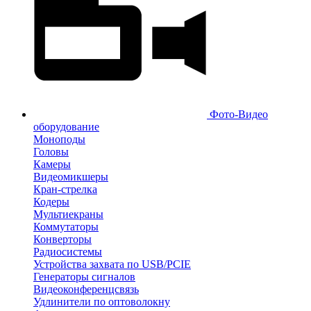
Фото-Видео
оборудование
Моноподы
Головы
Камеры
Видеомикшеры
Кран-стрелка
Кодеры
Мультиекраны
Коммутаторы
Конверторы
Радиосистемы
Устройства захвата по USB/PCIE
Генераторы сигналов
Видеоконференцсвязь
Удлинители по оптоволокну