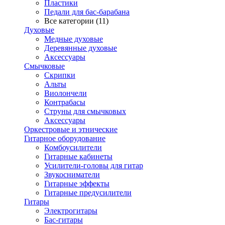
Пластики
Педали для бас-барабана
Все категории (11)
Духовые
Медные духовые
Деревянные духовые
Аксессуары
Смычковые
Скрипки
Альты
Виолончели
Контрабасы
Струны для смычковых
Аксеcсуары
Оркестровые и этнические
Гитарное оборудование
Комбоусилители
Гитарные кабинеты
Усилители-головы для гитар
Звукосниматели
Гитарные эффекты
Гитарные предусилители
Гитары
Электрогитары
Бас-гитары