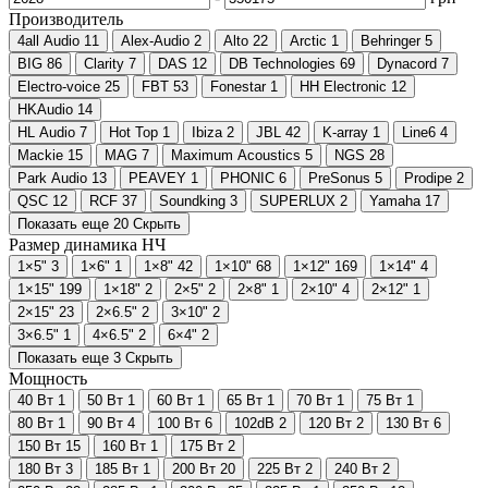
Производитель
4all Audio
11
Alex-Audio
2
Alto
22
Arctic
1
Behringer
5
BIG
86
Clarity
7
DAS
12
DB Technologies
69
Dynacord
7
Electro-voice
25
FBT
53
Fonestar
1
HH Electronic
12
HKAudio
14
HL Audio
7
Hot Top
1
Ibiza
2
JBL
42
K-array
1
Line6
4
Mackie
15
MAG
7
Maximum Acoustics
5
NGS
28
Park Audio
13
PEAVEY
1
PHONIC
6
PreSonus
5
Prodipe
2
QSC
12
RCF
37
Soundking
3
SUPERLUX
2
Yamaha
17
Показать еще 20
Скрыть
Размер динамика НЧ
1×5"
3
1×6"
1
1×8"
42
1×10"
68
1×12"
169
1×14"
4
1×15"
199
1×18"
2
2×5"
2
2×8"
1
2×10"
4
2×12"
1
2×15"
23
2×6.5"
2
3×10"
2
3×6.5"
1
4×6.5"
2
6×4"
2
Показать еще 3
Скрыть
Мощность
40 Вт
1
50 Вт
1
60 Вт
1
65 Вт
1
70 Вт
1
75 Вт
1
80 Вт
1
90 Вт
4
100 Вт
6
102dB
2
120 Вт
2
130 Вт
6
150 Вт
15
160 Вт
1
175 Вт
2
180 Вт
3
185 Вт
1
200 Вт
20
225 Вт
2
240 Вт
2