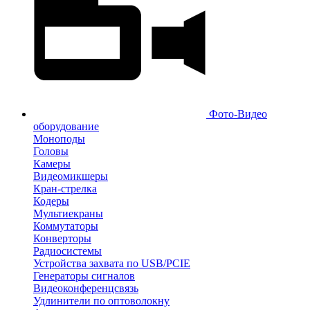
Фото-Видео
оборудование
Моноподы
Головы
Камеры
Видеомикшеры
Кран-стрелка
Кодеры
Мультиекраны
Коммутаторы
Конверторы
Радиосистемы
Устройства захвата по USB/PCIE
Генераторы сигналов
Видеоконференцсвязь
Удлинители по оптоволокну