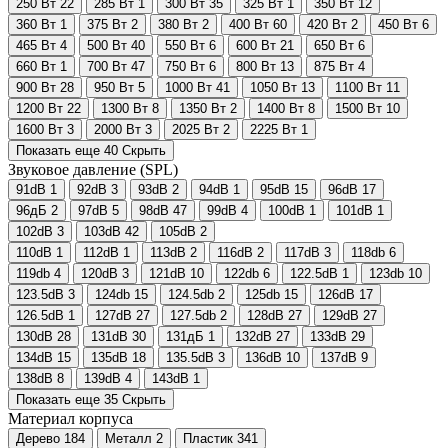
250 Вт
22
285 Вт
1
300 Вт
35
325 Вт
1
350 Вт
12
360 Вт
1
375 Вт
2
380 Вт
2
400 Вт
60
420 Вт
2
450 Вт
6
465 Вт
4
500 Вт
40
550 Вт
6
600 Вт
21
650 Вт
6
660 Вт
1
700 Вт
47
750 Вт
6
800 Вт
13
875 Вт
4
900 Вт
28
950 Вт
5
1000 Вт
41
1050 Вт
13
1100 Вт
11
1200 Вт
22
1300 Вт
8
1350 Вт
2
1400 Вт
8
1500 Вт
10
1600 Вт
3
2000 Вт
3
2025 Вт
2
2225 Вт
1
Показать еще 40
Скрыть
Звуковое давление (SPL)
91dB
1
92dB
3
93dB
2
94dB
1
95dB
15
96dB
17
96дБ
2
97dB
5
98dB
47
99dB
4
100dB
1
101dB
1
102dB
3
103dB
42
105dB
2
110dB
1
112dB
1
113dB
2
116dB
2
117dB
3
118db
6
119db
4
120dB
3
121dB
10
122db
6
122.5dB
1
123db
10
123.5dB
3
124db
15
124.5db
2
125db
15
126dB
17
126.5dB
1
127dB
27
127.5db
2
128dB
27
129dB
27
130dB
28
131dB
30
131дБ
1
132dB
27
133dB
29
134dB
15
135dB
18
135.5dB
3
136dB
10
137dB
9
138dB
8
139dB
4
143dB
1
Показать еще 35
Скрыть
Материал корпуса
Дерево
184
Металл
2
Пластик
341