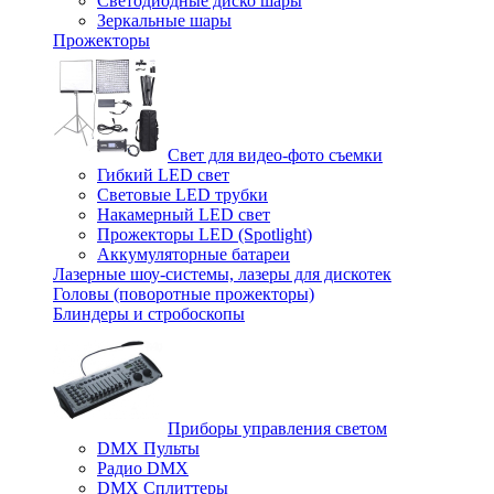
Светодиодные диско шары
Зеркальные шары
Прожекторы
Свет для видео-фото съемки
Гибкий LED свет
Световые LED трубки
Накамерный LED свет
Прожекторы LED (Spotlight)
Аккумуляторные батареи
Лазерные шоу-системы, лазеры для дискотек
Головы (поворотные прожекторы)
Блиндеры и стробоскопы
Приборы управления светом
DMX Пульты
Радио DMX
DMX Сплиттеры