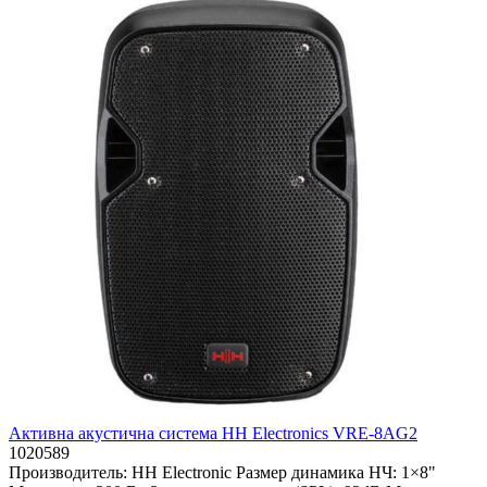
Активна акустична система HH Electronics VRE-8AG2
1020589
Производитель:
HH Electronic
Размер динамика НЧ:
1×8"