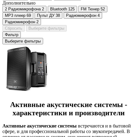
Дополнительно
2 Радиомикрофона
2
Bluetooth
125
FM Тюнер
52
MP3 плеер
69
Пульт ДУ
38
Радиомикрофон
4
Радиомикрофон
2
Сбросить
Выберите фильтры
Фильтр
Выберите фильтры
Активные акустические системы -
характеристики и производители
Активные акустические системы
встречаются и в бытовой
сфере, и для профессиональной работы со звукопередачей. В
отличие от пассивных систем, они имеют встроенный