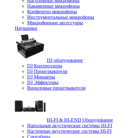
Наголовные микрофоны
Накамерные микрофоны
Конференц микрофоны
Инструментальные микрофоны
Микрофонные аксессуары
Наушники
DJ оборудование
DJ Контроллеры
DJ Проигрыватели
DJ Микшеры
DJ Эффекторы
Виниловые проигрыватели
HI-FI & HI-END Оборудование
Напольные акустические системы HI-FI
Настенные акустические системы HI-FI
Саундбары