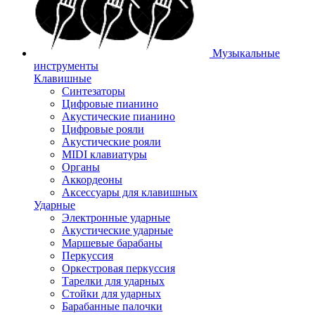
Музыкальные
инструменты
Клавишные
Синтезаторы
Цифровые пианино
Акустические пианино
Цифровые рояли
Акустические рояли
MIDI клавиатуры
Органы
Аккордеоны
Аксессуары для клавишных
Ударные
Электронные ударные
Акустические ударные
Маршевые барабаны
Перкуссия
Оркестровая перкуссия
Тарелки для ударных
Стойки для ударных
Барабанные палочки