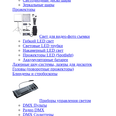
Светодиодные диско шары
Зеркальные шары
Прожекторы
Свет для видео-фото съемки
Гибкий LED свет
Световые LED трубки
Накамерный LED свет
Прожекторы LED (Spotlight)
Аккумуляторные батареи
Лазерные шоу-системы, лазеры для дискотек
Головы (поворотные прожекторы)
Блиндеры и стробоскопы
Приборы управления светом
DMX Пульты
Радио DMX
DMX Сплиттеры