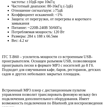
частоты: ±10дБ при 10кГц
Частотный диапазон: 80-16кГц (-3дБ)
Отношение сигнал/шум: ≥75дБ
Коэффициент искажений: <1%
Защита: от перегрузки, от перегрева и короткого
замыкания
Питание: ~220В-240В 50/60Гц
Потребляемая мощность: 120 Вт
Размеры: 284 x 188 x 66.5мм
Вес: 4.2 кг
ITC T-B60 – усилитель мощности со встроенным USB-
проигрывателем. Оснащен разъемом USB, позволяющим
проигрывать песни в формате MP3 с носителей до 8 Гб.
Подходит для озвучивания кафе, баров, ресторанов, детских
садов и других небольших закрытых площадок.
Встроенный MP3 плеер с дистанционным пультом
управления позволит транслировать фоновую музыку без
подключения дополнительного оборудования. Имеет
возможность подключения по Bluetooth для воспроизведения