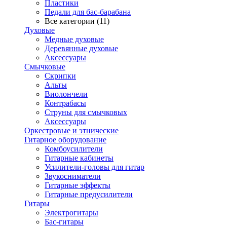
Пластики
Педали для бас-барабана
Все категории (11)
Духовые
Медные духовые
Деревянные духовые
Аксессуары
Смычковые
Скрипки
Альты
Виолончели
Контрабасы
Струны для смычковых
Аксеcсуары
Оркестровые и этнические
Гитарное оборудование
Комбоусилители
Гитарные кабинеты
Усилители-головы для гитар
Звукосниматели
Гитарные эффекты
Гитарные предусилители
Гитары
Электрогитары
Бас-гитары