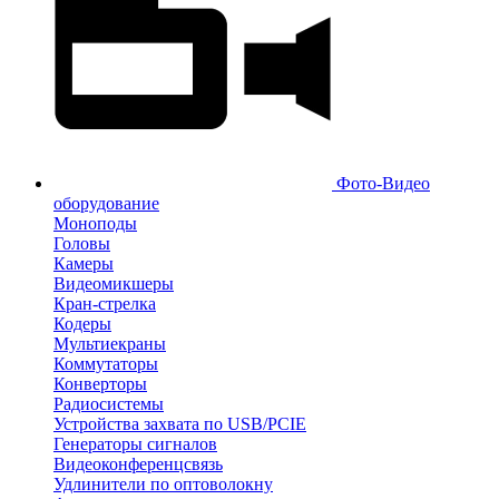
Фото-Видео
оборудование
Моноподы
Головы
Камеры
Видеомикшеры
Кран-стрелка
Кодеры
Мультиекраны
Коммутаторы
Конверторы
Радиосистемы
Устройства захвата по USB/PCIE
Генераторы сигналов
Видеоконференцсвязь
Удлинители по оптоволокну