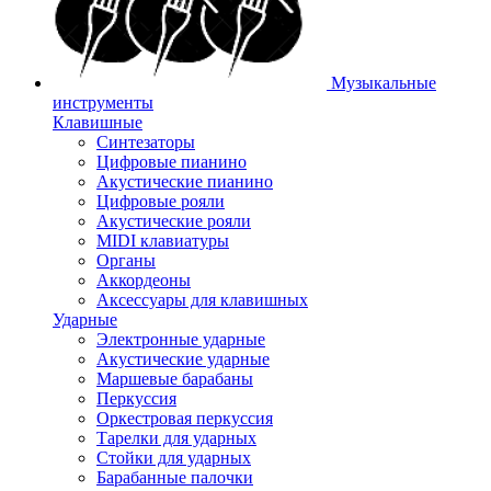
Музыкальные
инструменты
Клавишные
Синтезаторы
Цифровые пианино
Акустические пианино
Цифровые рояли
Акустические рояли
MIDI клавиатуры
Органы
Аккордеоны
Аксессуары для клавишных
Ударные
Электронные ударные
Акустические ударные
Маршевые барабаны
Перкуссия
Оркестровая перкуссия
Тарелки для ударных
Стойки для ударных
Барабанные палочки