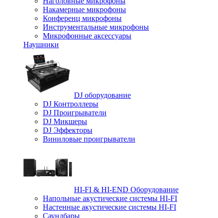
Наголовные микрофоны
Накамерные микрофоны
Конференц микрофоны
Инструментальные микрофоны
Микрофонные аксессуары
Наушники
DJ оборудование
DJ Контроллеры
DJ Проигрыватели
DJ Микшеры
DJ Эффекторы
Виниловые проигрыватели
HI-FI & HI-END Оборудование
Напольные акустические системы HI-FI
Настенные акустические системы HI-FI
Саундбары