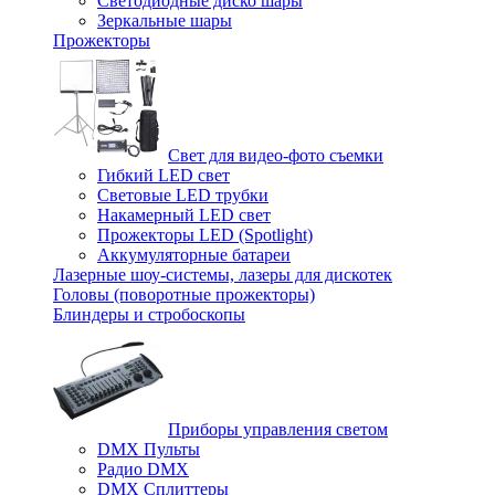
Светодиодные диско шары
Зеркальные шары
Прожекторы
Свет для видео-фото съемки
Гибкий LED свет
Световые LED трубки
Накамерный LED свет
Прожекторы LED (Spotlight)
Аккумуляторные батареи
Лазерные шоу-системы, лазеры для дискотек
Головы (поворотные прожекторы)
Блиндеры и стробоскопы
Приборы управления светом
DMX Пульты
Радио DMX
DMX Сплиттеры