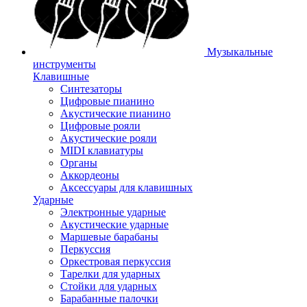
Музыкальные
инструменты
Клавишные
Синтезаторы
Цифровые пианино
Акустические пианино
Цифровые рояли
Акустические рояли
MIDI клавиатуры
Органы
Аккордеоны
Аксессуары для клавишных
Ударные
Электронные ударные
Акустические ударные
Маршевые барабаны
Перкуссия
Оркестровая перкуссия
Тарелки для ударных
Стойки для ударных
Барабанные палочки