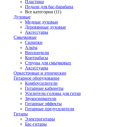
Пластики
Педали для бас-барабана
Все категории (11)
Духовые
Медные духовые
Деревянные духовые
Аксессуары
Смычковые
Скрипки
Альты
Виолончели
Контрабасы
Струны для смычковых
Аксеcсуары
Оркестровые и этнические
Гитарное оборудование
Комбоусилители
Гитарные кабинеты
Усилители-головы для гитар
Звукосниматели
Гитарные эффекты
Гитарные предусилители
Гитары
Электрогитары
Бас-гитары