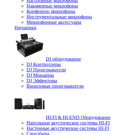
Наголовные микрофоны
Накамерные микрофоны
Конференц микрофоны
Инструментальные микрофоны
Микрофонные аксессуары
Наушники
DJ оборудование
DJ Контроллеры
DJ Проигрыватели
DJ Микшеры
DJ Эффекторы
Виниловые проигрыватели
HI-FI & HI-END Оборудование
Напольные акустические системы HI-FI
Настенные акустические системы HI-FI
Саундбары