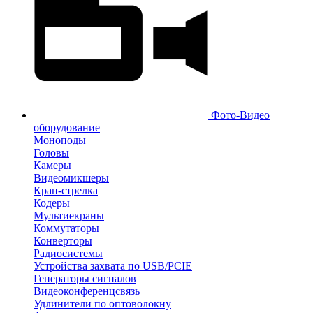
Фото-Видео
оборудование
Моноподы
Головы
Камеры
Видеомикшеры
Кран-стрелка
Кодеры
Мультиекраны
Коммутаторы
Конверторы
Радиосистемы
Устройства захвата по USB/PCIE
Генераторы сигналов
Видеоконференцсвязь
Удлинители по оптоволокну