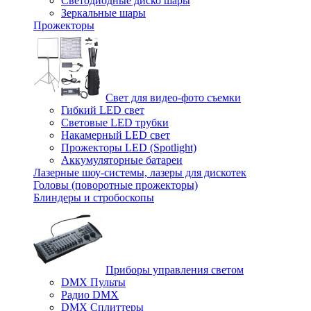
Светодиодные диско шары
Зеркальные шары
Прожекторы
Свет для видео-фото съемки
Гибкий LED свет
Световые LED трубки
Накамерный LED свет
Прожекторы LED (Spotlight)
Аккумуляторные батареи
Лазерные шоу-системы, лазеры для дискотек
Головы (поворотные прожекторы)
Блиндеры и стробоскопы
Приборы управления светом
DMX Пульты
Радио DMX
DMX Сплиттеры