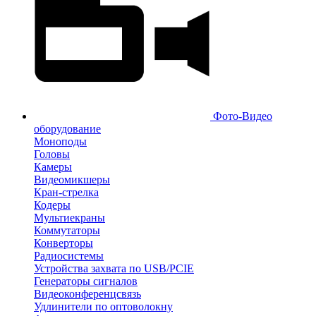
Фото-Видео
оборудование
Моноподы
Головы
Камеры
Видеомикшеры
Кран-стрелка
Кодеры
Мультиекраны
Коммутаторы
Конверторы
Радиосистемы
Устройства захвата по USB/PCIE
Генераторы сигналов
Видеоконференцсвязь
Удлинители по оптоволокну