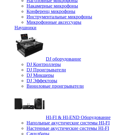
Наголовные микрофоны
Накамерные микрофоны
Конференц микрофоны
Инструментальные микрофоны
Микрофонные аксессуары
Наушники
DJ оборудование
DJ Контроллеры
DJ Проигрыватели
DJ Микшеры
DJ Эффекторы
Виниловые проигрыватели
HI-FI & HI-END Оборудование
Напольные акустические системы HI-FI
Настенные акустические системы HI-FI
Саундбары