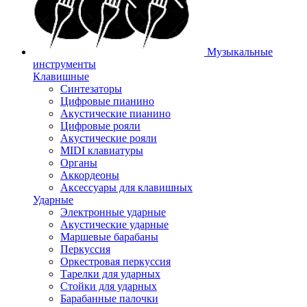
Музыкальные
инструменты
Клавишные
Синтезаторы
Цифровые пианино
Акустические пианино
Цифровые рояли
Акустические рояли
MIDI клавиатуры
Органы
Аккордеоны
Аксессуары для клавишных
Ударные
Электронные ударные
Акустические ударные
Маршевые барабаны
Перкуссия
Оркестровая перкуссия
Тарелки для ударных
Стойки для ударных
Барабанные палочки