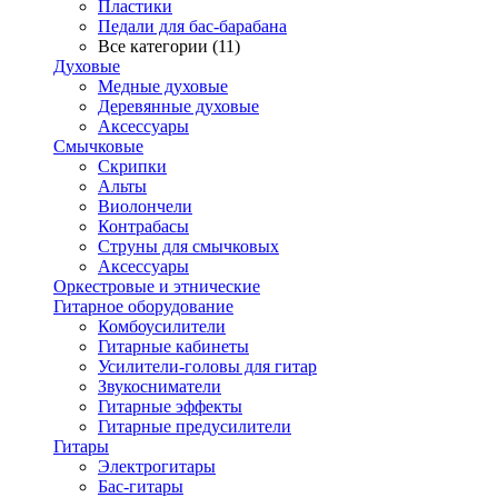
Пластики
Педали для бас-барабана
Все категории (11)
Духовые
Медные духовые
Деревянные духовые
Аксессуары
Смычковые
Скрипки
Альты
Виолончели
Контрабасы
Струны для смычковых
Аксеcсуары
Оркестровые и этнические
Гитарное оборудование
Комбоусилители
Гитарные кабинеты
Усилители-головы для гитар
Звукосниматели
Гитарные эффекты
Гитарные предусилители
Гитары
Электрогитары
Бас-гитары