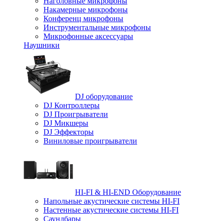
Наголовные микрофоны
Накамерные микрофоны
Конференц микрофоны
Инструментальные микрофоны
Микрофонные аксессуары
Наушники
DJ оборудование
DJ Контроллеры
DJ Проигрыватели
DJ Микшеры
DJ Эффекторы
Виниловые проигрыватели
HI-FI & HI-END Оборудование
Напольные акустические системы HI-FI
Настенные акустические системы HI-FI
Саундбары