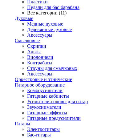
Пластики
Педали для бас-барабана
Все категории (11)
Духовые
Медные духовые
Деревянные духовые
Аксессуары
Смычковые
Скрипки
Альты
Виолончели
Контрабасы
Струны для смычковых
Аксеcсуары
Оркестровые и этнические
Гитарное оборудование
Комбоусилители
Гитарные кабинеты
Усилители-головы для гитар
Звукосниматели
Гитарные эффекты
Гитарные предусилители
Гитары
Электрогитары
Бас-гитары