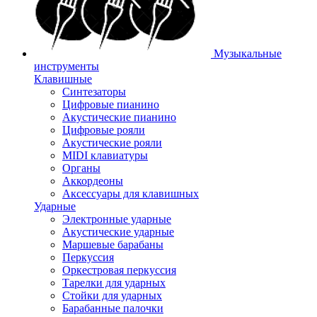
Музыкальные
инструменты
Клавишные
Синтезаторы
Цифровые пианино
Акустические пианино
Цифровые рояли
Акустические рояли
MIDI клавиатуры
Органы
Аккордеоны
Аксессуары для клавишных
Ударные
Электронные ударные
Акустические ударные
Маршевые барабаны
Перкуссия
Оркестровая перкуссия
Тарелки для ударных
Стойки для ударных
Барабанные палочки