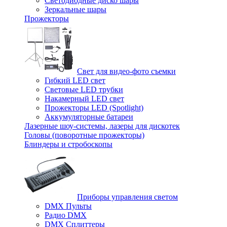
Светодиодные диско шары
Зеркальные шары
Прожекторы
Свет для видео-фото съемки
Гибкий LED свет
Световые LED трубки
Накамерный LED свет
Прожекторы LED (Spotlight)
Аккумуляторные батареи
Лазерные шоу-системы, лазеры для дискотек
Головы (поворотные прожекторы)
Блиндеры и стробоскопы
Приборы управления светом
DMX Пульты
Радио DMX
DMX Сплиттеры