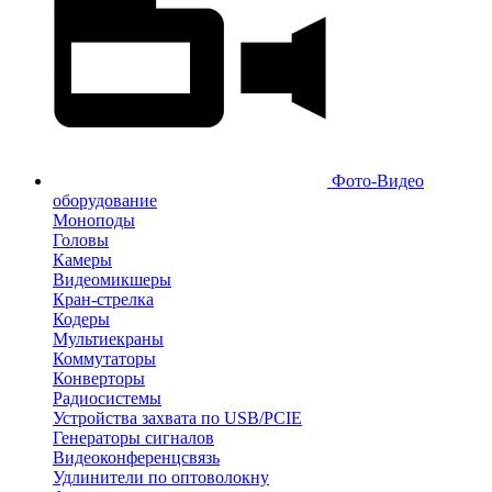
Фото-Видео
оборудование
Моноподы
Головы
Камеры
Видеомикшеры
Кран-стрелка
Кодеры
Мультиекраны
Коммутаторы
Конверторы
Радиосистемы
Устройства захвата по USB/PCIE
Генераторы сигналов
Видеоконференцсвязь
Удлинители по оптоволокну