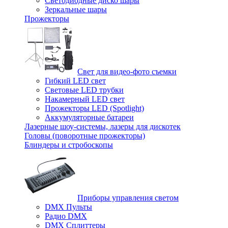
Светодиодные диско шары
Зеркальные шары
Прожекторы
Свет для видео-фото съемки
Гибкий LED свет
Световые LED трубки
Накамерный LED свет
Прожекторы LED (Spotlight)
Аккумуляторные батареи
Лазерные шоу-системы, лазеры для дискотек
Головы (поворотные прожекторы)
Блиндеры и стробоскопы
Приборы управления светом
DMX Пульты
Радио DMX
DMX Сплиттеры