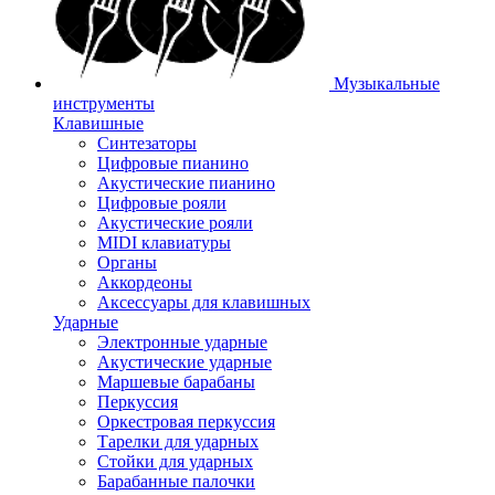
Музыкальные
инструменты
Клавишные
Синтезаторы
Цифровые пианино
Акустические пианино
Цифровые рояли
Акустические рояли
MIDI клавиатуры
Органы
Аккордеоны
Аксессуары для клавишных
Ударные
Электронные ударные
Акустические ударные
Маршевые барабаны
Перкуссия
Оркестровая перкуссия
Тарелки для ударных
Стойки для ударных
Барабанные палочки