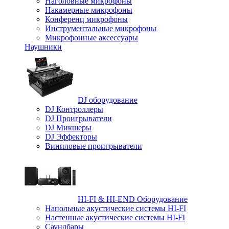
Наголовные микрофоны
Накамерные микрофоны
Конференц микрофоны
Инструментальные микрофоны
Микрофонные аксессуары
Наушники
DJ оборудование
DJ Контроллеры
DJ Проигрыватели
DJ Микшеры
DJ Эффекторы
Виниловые проигрыватели
HI-FI & HI-END Оборудование
Напольные акустические системы HI-FI
Настенные акустические системы HI-FI
Саундбары