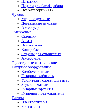
Пластики
Педали для бас-барабана
Все категории (11)
Духовые
Медные духовые
Деревянные духовые
Аксессуары
Смычковые
Скрипки
Альты
Виолончели
Контрабасы
Струны для смычковых
Аксеcсуары
Оркестровые и этнические
Гитарное оборудование
Комбоусилители
Гитарные кабинеты
Усилители-головы для гитар
Звукосниматели
Гитарные эффекты
Гитарные предусилители
Гитары
Электрогитары
Бас-гитары