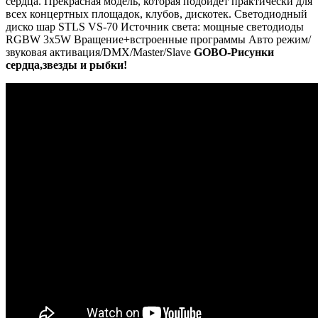
сердца. Прекрасная модель, которая подойдет практически для
всех концертных площадок, клубов, дискотек. Светодиодный
диско шар STLS VS-70 Источник света: мощные светодиоды
RGBW 3x5W Вращение+встроенные программы Авто режим/
звуковая активация/DMX/Master/Slave
GOBO-Рисунки
сердца,звезды и рыбки!