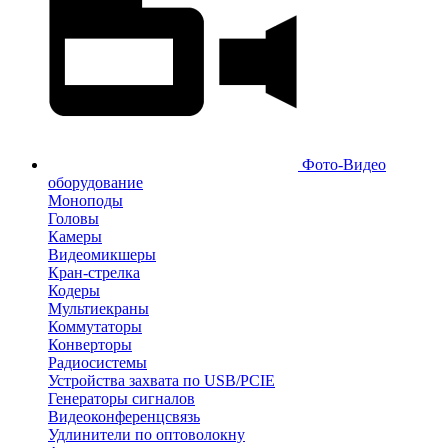
Фото-Видео
оборудование
Моноподы
Головы
Камеры
Видеомикшеры
Кран-стрелка
Кодеры
Мультиекраны
Коммутаторы
Конверторы
Радиосистемы
Устройства захвата по USB/PCIE
Генераторы сигналов
Видеоконференцсвязь
Удлинители по оптоволокну