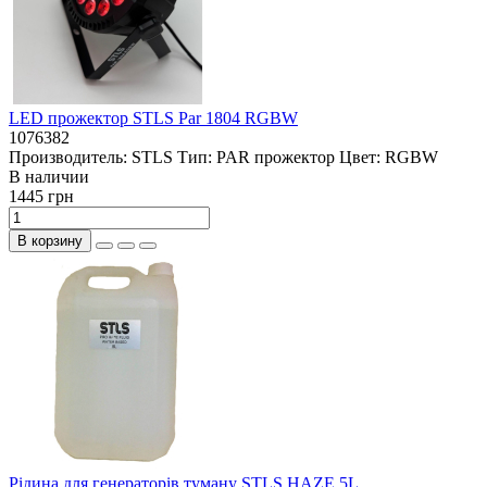
LED прожектор STLS Par 1804 RGBW
1076382
Производитель:
STLS
Тип:
PAR прожектор
Цвет:
RGBW
В наличии
1445 грн
В корзину
Рідина для генераторів туману STLS HAZE 5L