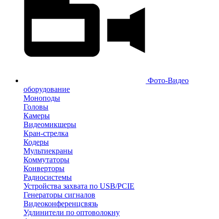
Фото-Видео
оборудование
Моноподы
Головы
Камеры
Видеомикшеры
Кран-стрелка
Кодеры
Мультиекраны
Коммутаторы
Конверторы
Радиосистемы
Устройства захвата по USB/PCIE
Генераторы сигналов
Видеоконференцсвязь
Удлинители по оптоволокну