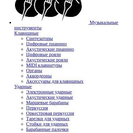
Музыкальные
инструменты
Клавишные
Синтезаторы
Цифровые пианино
Акустические пианино
Цифровые рояли
Акустические рояли
MIDI клавиатуры
Органы
Аккордеоны
Аксессуары для клавишных
Ударные
Электронные ударные
Акустические ударные
Маршевые барабаны
Перкуссия
Оркестровая перкуссия
Тарелки для ударных
Стойки для ударных
Барабанные палочки