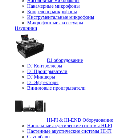
Наголовные микрофоны
Накамерные микрофоны
Конференц микрофоны
Инструментальные микрофоны
Микрофонные аксессуары
Наушники
DJ оборудование
DJ Контроллеры
DJ Проигрыватели
DJ Микшеры
DJ Эффекторы
Виниловые проигрыватели
HI-FI & HI-END Оборудование
Напольные акустические системы HI-FI
Настенные акустические системы HI-FI
Саундбары