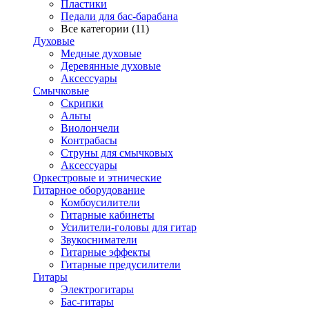
Пластики
Педали для бас-барабана
Все категории (11)
Духовые
Медные духовые
Деревянные духовые
Аксессуары
Смычковые
Скрипки
Альты
Виолончели
Контрабасы
Струны для смычковых
Аксеcсуары
Оркестровые и этнические
Гитарное оборудование
Комбоусилители
Гитарные кабинеты
Усилители-головы для гитар
Звукосниматели
Гитарные эффекты
Гитарные предусилители
Гитары
Электрогитары
Бас-гитары