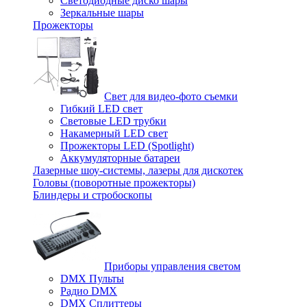
Светодиодные диско шары
Зеркальные шары
Прожекторы
Свет для видео-фото съемки
Гибкий LED свет
Световые LED трубки
Накамерный LED свет
Прожекторы LED (Spotlight)
Аккумуляторные батареи
Лазерные шоу-системы, лазеры для дискотек
Головы (поворотные прожекторы)
Блиндеры и стробоскопы
Приборы управления светом
DMX Пульты
Радио DMX
DMX Сплиттеры