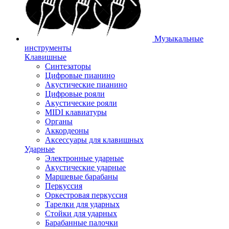
Музыкальные
инструменты
Клавишные
Синтезаторы
Цифровые пианино
Акустические пианино
Цифровые рояли
Акустические рояли
MIDI клавиатуры
Органы
Аккордеоны
Аксессуары для клавишных
Ударные
Электронные ударные
Акустические ударные
Маршевые барабаны
Перкуссия
Оркестровая перкуссия
Тарелки для ударных
Стойки для ударных
Барабанные палочки