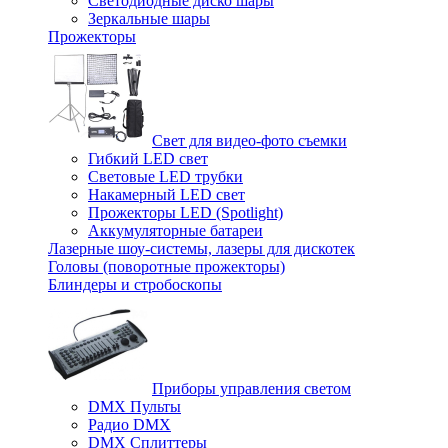
Светодиодные диско шары
Зеркальные шары
Прожекторы
Свет для видео-фото съемки
Гибкий LED свет
Световые LED трубки
Накамерный LED свет
Прожекторы LED (Spotlight)
Аккумуляторные батареи
Лазерные шоу-системы, лазеры для дискотек
Головы (поворотные прожекторы)
Блиндеры и стробоскопы
Приборы управления светом
DMX Пульты
Радио DMX
DMX Сплиттеры