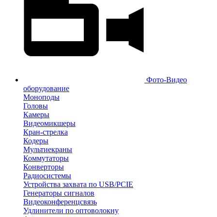
Фото-Видео
оборудование
Моноподы
Головы
Камеры
Видеомикшеры
Кран-стрелка
Кодеры
Мультиекраны
Коммутаторы
Конверторы
Радиосистемы
Устройства захвата по USB/PCIE
Генераторы сигналов
Видеоконференцсвязь
Удлинители по оптоволокну