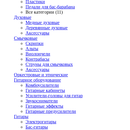
Пластики
Педали для бас-барабана
Все категории (11)
Духовые
Медные духовые
Деревянные духовые
Аксессуары
Смычковые
Скрипки
Альты
Виолончели
Контрабасы
Струны для смычковых
Аксеcсуары
Оркестровые и этнические
Гитарное оборудование
Комбоусилители
Гитарные кабинеты
Усилители-головы для гитар
Звукосниматели
Гитарные эффекты
Гитарные предусилители
Гитары
Электрогитары
Бас-гитары