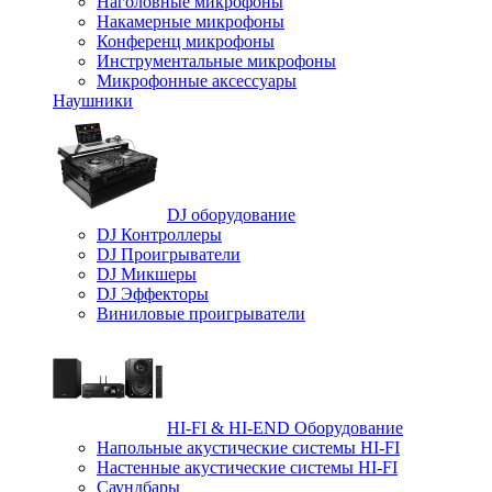
Наголовные микрофоны
Накамерные микрофоны
Конференц микрофоны
Инструментальные микрофоны
Микрофонные аксессуары
Наушники
DJ оборудование
DJ Контроллеры
DJ Проигрыватели
DJ Микшеры
DJ Эффекторы
Виниловые проигрыватели
HI-FI & HI-END Оборудование
Напольные акустические системы HI-FI
Настенные акустические системы HI-FI
Саундбары