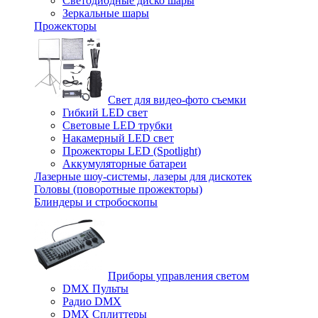
Светодиодные диско шары
Зеркальные шары
Прожекторы
Свет для видео-фото съемки
Гибкий LED свет
Световые LED трубки
Накамерный LED свет
Прожекторы LED (Spotlight)
Аккумуляторные батареи
Лазерные шоу-системы, лазеры для дискотек
Головы (поворотные прожекторы)
Блиндеры и стробоскопы
Приборы управления светом
DMX Пульты
Радио DMX
DMX Сплиттеры