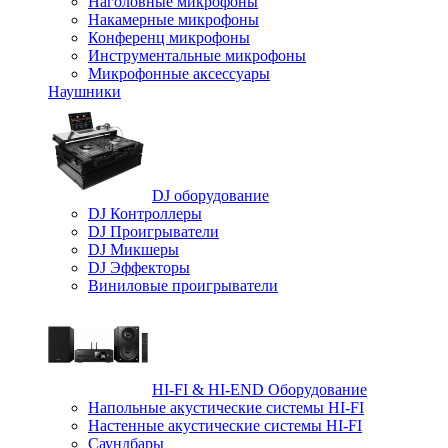
Наголовные микрофоны
Накамерные микрофоны
Конференц микрофоны
Инструментальные микрофоны
Микрофонные аксессуары
Наушники
DJ оборудование
DJ Контроллеры
DJ Проигрыватели
DJ Микшеры
DJ Эффекторы
Виниловые проигрыватели
HI-FI & HI-END Оборудование
Напольные акустические системы HI-FI
Настенные акустические системы HI-FI
Саундбары