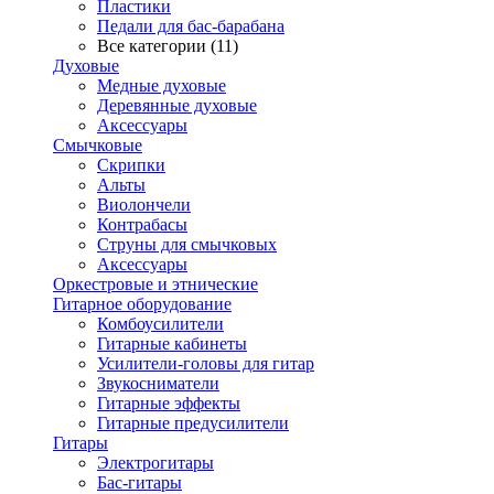
Пластики
Педали для бас-барабана
Все категории (11)
Духовые
Медные духовые
Деревянные духовые
Аксессуары
Смычковые
Скрипки
Альты
Виолончели
Контрабасы
Струны для смычковых
Аксеcсуары
Оркестровые и этнические
Гитарное оборудование
Комбоусилители
Гитарные кабинеты
Усилители-головы для гитар
Звукосниматели
Гитарные эффекты
Гитарные предусилители
Гитары
Электрогитары
Бас-гитары