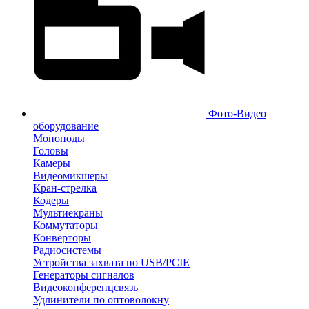
Фото-Видео
оборудование
Моноподы
Головы
Камеры
Видеомикшеры
Кран-стрелка
Кодеры
Мультиекраны
Коммутаторы
Конверторы
Радиосистемы
Устройства захвата по USB/PCIE
Генераторы сигналов
Видеоконференцсвязь
Удлинители по оптоволокну