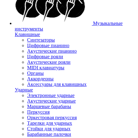
Музыкальные
инструменты
Клавишные
Синтезаторы
Цифровые пианино
Акустические пианино
Цифровые рояли
Акустические рояли
MIDI клавиатуры
Органы
Аккордеоны
Аксессуары для клавишных
Ударные
Электронные ударные
Акустические ударные
Маршевые барабаны
Перкуссия
Оркестровая перкуссия
Тарелки для ударных
Стойки для ударных
Барабанные палочки