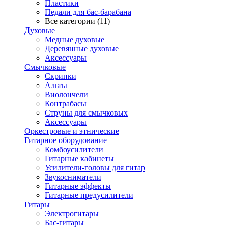
Пластики
Педали для бас-барабана
Все категории (11)
Духовые
Медные духовые
Деревянные духовые
Аксессуары
Смычковые
Скрипки
Альты
Виолончели
Контрабасы
Струны для смычковых
Аксеcсуары
Оркестровые и этнические
Гитарное оборудование
Комбоусилители
Гитарные кабинеты
Усилители-головы для гитар
Звукосниматели
Гитарные эффекты
Гитарные предусилители
Гитары
Электрогитары
Бас-гитары