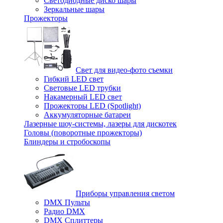
Светодиодные диско шары
Зеркальные шары
Прожекторы
Свет для видео-фото съемки
Гибкий LED свет
Световые LED трубки
Накамерный LED свет
Прожекторы LED (Spotlight)
Аккумуляторные батареи
Лазерные шоу-системы, лазеры для дискотек
Головы (поворотные прожекторы)
Блиндеры и стробоскопы
Приборы управления светом
DMX Пульты
Радио DMX
DMX Сплиттеры