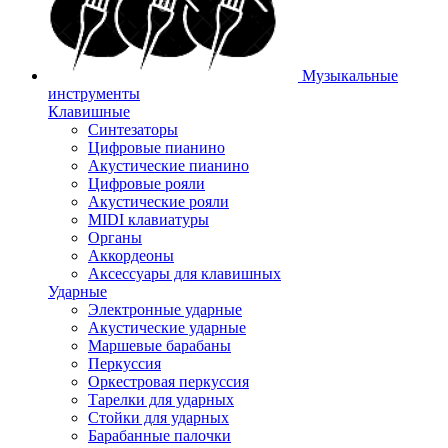
Музыкальные
инструменты
Клавишные
Синтезаторы
Цифровые пианино
Акустические пианино
Цифровые рояли
Акустические рояли
MIDI клавиатуры
Органы
Аккордеоны
Аксессуары для клавишных
Ударные
Электронные ударные
Акустические ударные
Маршевые барабаны
Перкуссия
Оркестровая перкуссия
Тарелки для ударных
Стойки для ударных
Барабанные палочки