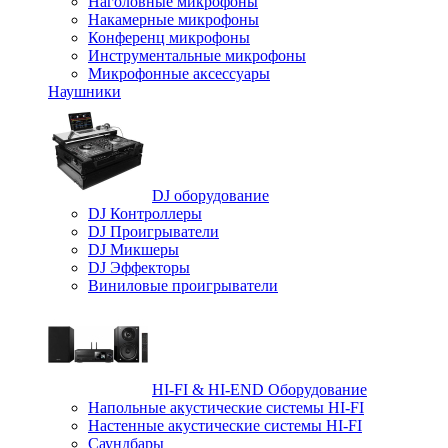
Наголовные микрофоны
Накамерные микрофоны
Конференц микрофоны
Инструментальные микрофоны
Микрофонные аксессуары
Наушники
DJ оборудование
DJ Контроллеры
DJ Проигрыватели
DJ Микшеры
DJ Эффекторы
Виниловые проигрыватели
HI-FI & HI-END Оборудование
Напольные акустические системы HI-FI
Настенные акустические системы HI-FI
Саундбары