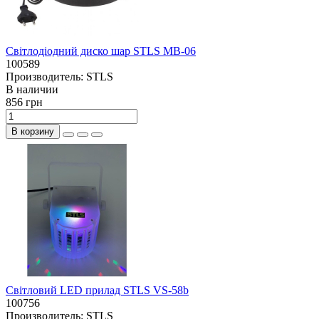
Світлодіодний диско шар STLS MB-06
100589
Производитель:
STLS
В наличии
856 грн
В корзину
Світловий LED прилад STLS VS-58b
100756
Производитель:
STLS