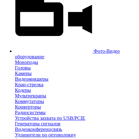
Фото-Видео
оборудование
Моноподы
Головы
Камеры
Видеомикшеры
Кран-стрелка
Кодеры
Мультиекраны
Коммутаторы
Конверторы
Радиосистемы
Устройства захвата по USB/PCIE
Генераторы сигналов
Видеоконференцсвязь
Удлинители по оптоволокну