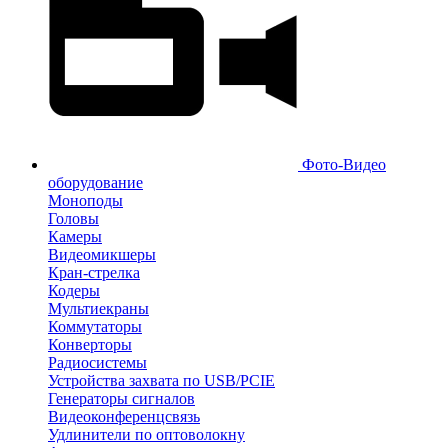
Фото-Видео
оборудование
Моноподы
Головы
Камеры
Видеомикшеры
Кран-стрелка
Кодеры
Мультиекраны
Коммутаторы
Конверторы
Радиосистемы
Устройства захвата по USB/PCIE
Генераторы сигналов
Видеоконференцсвязь
Удлинители по оптоволокну