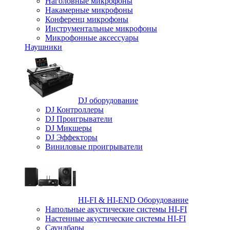
Наголовные микрофоны
Накамерные микрофоны
Конференц микрофоны
Инструментальные микрофоны
Микрофонные аксессуары
Наушники
DJ оборудование
DJ Контроллеры
DJ Проигрыватели
DJ Микшеры
DJ Эффекторы
Виниловые проигрыватели
HI-FI & HI-END Оборудование
Напольные акустические системы HI-FI
Настенные акустические системы HI-FI
Саундбары