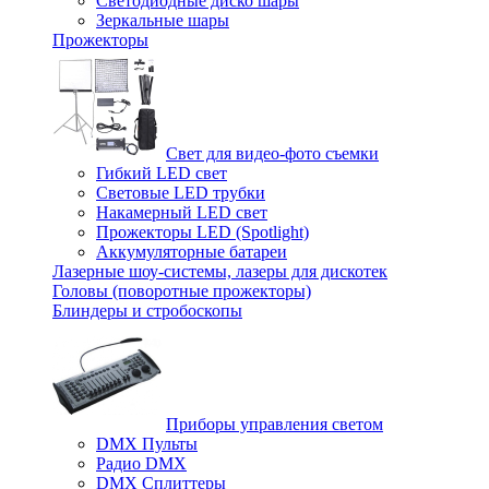
Светодиодные диско шары
Зеркальные шары
Прожекторы
Свет для видео-фото съемки
Гибкий LED свет
Световые LED трубки
Накамерный LED свет
Прожекторы LED (Spotlight)
Аккумуляторные батареи
Лазерные шоу-системы, лазеры для дискотек
Головы (поворотные прожекторы)
Блиндеры и стробоскопы
Приборы управления светом
DMX Пульты
Радио DMX
DMX Сплиттеры