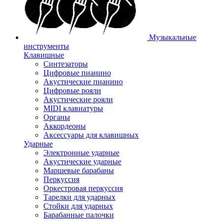
Музыкальные
инструменты
Клавишные
Синтезаторы
Цифровые пианино
Акустические пианино
Цифровые рояли
Акустические рояли
MIDI клавиатуры
Органы
Аккордеоны
Аксессуары для клавишных
Ударные
Электронные ударные
Акустические ударные
Маршевые барабаны
Перкуссия
Оркестровая перкуссия
Тарелки для ударных
Стойки для ударных
Барабанные палочки