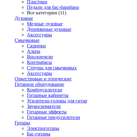
Пластики
Педали для бас-барабана
Все категории (11)
Духовые
Медные духовые
Деревянные духовые
Аксессуары
Смычковые
Скрипки
Альты
Виолончели
Контрабасы
Струны для смычковых
Аксеcсуары
Оркестровые и этнические
Гитарное оборудование
Комбоусилители
Гитарные кабинеты
Усилители-головы для гитар
Звукосниматели
Гитарные эффекты
Гитарные предусилители
Гитары
Электрогитары
Бас-гитары