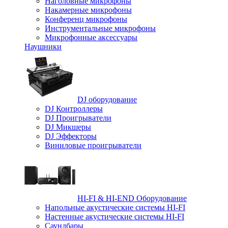
Наголовные микрофоны
Накамерные микрофоны
Конференц микрофоны
Инструментальные микрофоны
Микрофонные аксессуары
Наушники
DJ оборудование
DJ Контроллеры
DJ Проигрыватели
DJ Микшеры
DJ Эффекторы
Виниловые проигрыватели
HI-FI & HI-END Оборудование
Напольные акустические системы HI-FI
Настенные акустические системы HI-FI
Саундбары