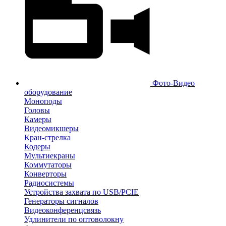
Фото-Видео
оборудование
Моноподы
Головы
Камеры
Видеомикшеры
Кран-стрелка
Кодеры
Мультиекраны
Коммутаторы
Конверторы
Радиосистемы
Устройства захвата по USB/PCIE
Генераторы сигналов
Видеоконференцсвязь
Удлинители по оптоволокну