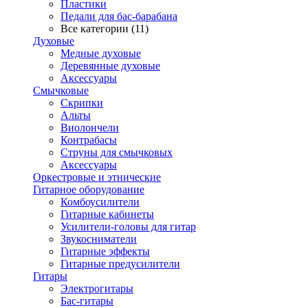
Пластики
Педали для бас-барабана
Все категории (11)
Духовые
Медные духовые
Деревянные духовые
Аксессуары
Смычковые
Скрипки
Альты
Виолончели
Контрабасы
Струны для смычковых
Аксеcсуары
Оркестровые и этнические
Гитарное оборудование
Комбоусилители
Гитарные кабинеты
Усилители-головы для гитар
Звукосниматели
Гитарные эффекты
Гитарные предусилители
Гитары
Электрогитары
Бас-гитары