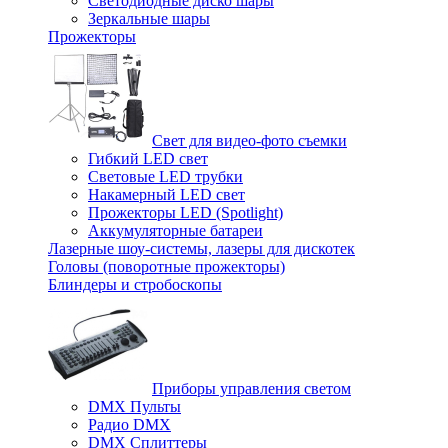
Светодиодные диско шары
Зеркальные шары
Прожекторы
Свет для видео-фото съемки
Гибкий LED свет
Световые LED трубки
Накамерный LED свет
Прожекторы LED (Spotlight)
Аккумуляторные батареи
Лазерные шоу-системы, лазеры для дискотек
Головы (поворотные прожекторы)
Блиндеры и стробоскопы
Приборы управления светом
DMX Пульты
Радио DMX
DMX Сплиттеры