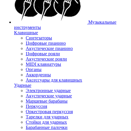
Музыкальные
инструменты
Клавишные
Синтезаторы
Цифровые пианино
Акустические пианино
Цифровые рояли
Акустические рояли
MIDI клавиатуры
Органы
Аккордеоны
Аксессуары для клавишных
Ударные
Электронные ударные
Акустические ударные
Маршевые барабаны
Перкуссия
Оркестровая перкуссия
Тарелки для ударных
Стойки для ударных
Барабанные палочки