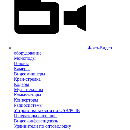
Фото-Видео
оборудование
Моноподы
Головы
Камеры
Видеомикшеры
Кран-стрелка
Кодеры
Мультиекраны
Коммутаторы
Конверторы
Радиосистемы
Устройства захвата по USB/PCIE
Генераторы сигналов
Видеоконференцсвязь
Удлинители по оптоволокну