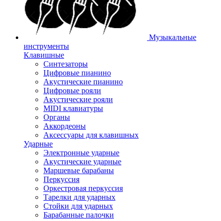
Музыкальные
инструменты
Клавишные
Синтезаторы
Цифровые пианино
Акустические пианино
Цифровые рояли
Акустические рояли
MIDI клавиатуры
Органы
Аккордеоны
Аксессуары для клавишных
Ударные
Электронные ударные
Акустические ударные
Маршевые барабаны
Перкуссия
Оркестровая перкуссия
Тарелки для ударных
Стойки для ударных
Барабанные палочки