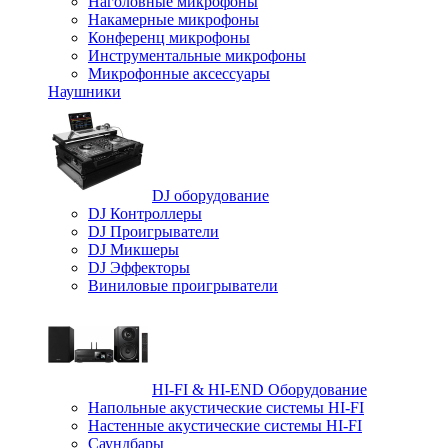
Наголовные микрофоны
Накамерные микрофоны
Конференц микрофоны
Инструментальные микрофоны
Микрофонные аксессуары
Наушники
DJ оборудование
DJ Контроллеры
DJ Проигрыватели
DJ Микшеры
DJ Эффекторы
Виниловые проигрыватели
HI-FI & HI-END Оборудование
Напольные акустические системы HI-FI
Настенные акустические системы HI-FI
Саундбары