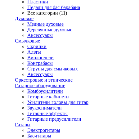
Пластики
Педали для бас-барабана
Все категории (11)
Духовые
Медные духовые
Деревянные духовые
Аксессуары
Смычковые
Скрипки
Альты
Виолончели
Контрабасы
Струны для смычковых
Аксеcсуары
Оркестровые и этнические
Гитарное оборудование
Комбоусилители
Гитарные кабинеты
Усилители-головы для гитар
Звукосниматели
Гитарные эффекты
Гитарные предусилители
Гитары
Электрогитары
Бас-гитары