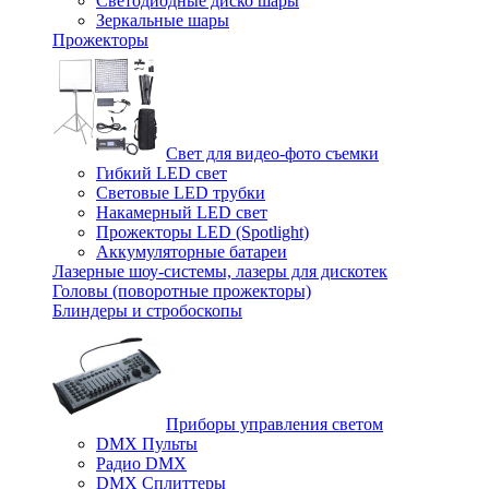
Светодиодные диско шары
Зеркальные шары
Прожекторы
Свет для видео-фото съемки
Гибкий LED свет
Световые LED трубки
Накамерный LED свет
Прожекторы LED (Spotlight)
Аккумуляторные батареи
Лазерные шоу-системы, лазеры для дискотек
Головы (поворотные прожекторы)
Блиндеры и стробоскопы
Приборы управления светом
DMX Пульты
Радио DMX
DMX Сплиттеры