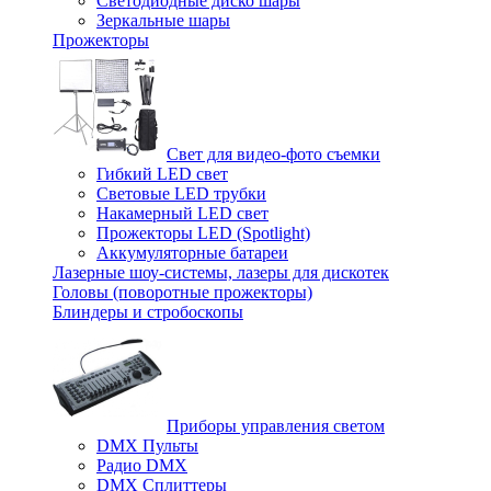
Светодиодные диско шары
Зеркальные шары
Прожекторы
Свет для видео-фото съемки
Гибкий LED свет
Световые LED трубки
Накамерный LED свет
Прожекторы LED (Spotlight)
Аккумуляторные батареи
Лазерные шоу-системы, лазеры для дискотек
Головы (поворотные прожекторы)
Блиндеры и стробоскопы
Приборы управления светом
DMX Пульты
Радио DMX
DMX Сплиттеры