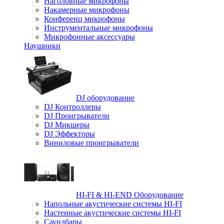
Наголовные микрофоны
Накамерные микрофоны
Конференц микрофоны
Инструментальные микрофоны
Микрофонные аксессуары
Наушники
DJ оборудование
DJ Контроллеры
DJ Проигрыватели
DJ Микшеры
DJ Эффекторы
Виниловые проигрыватели
HI-FI & HI-END Оборудование
Напольные акустические системы HI-FI
Настенные акустические системы HI-FI
Саундбары