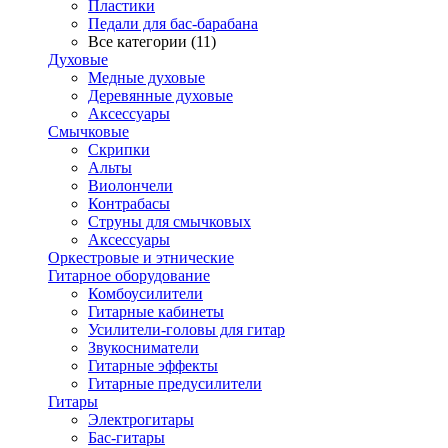
Пластики
Педали для бас-барабана
Все категории (11)
Духовые
Медные духовые
Деревянные духовые
Аксессуары
Смычковые
Скрипки
Альты
Виолончели
Контрабасы
Струны для смычковых
Аксеcсуары
Оркестровые и этнические
Гитарное оборудование
Комбоусилители
Гитарные кабинеты
Усилители-головы для гитар
Звукосниматели
Гитарные эффекты
Гитарные предусилители
Гитары
Электрогитары
Бас-гитары