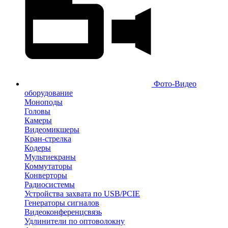
Фото-Видео
оборудование
Моноподы
Головы
Камеры
Видеомикшеры
Кран-стрелка
Кодеры
Мультиекраны
Коммутаторы
Конверторы
Радиосистемы
Устройства захвата по USB/PCIE
Генераторы сигналов
Видеоконференцсвязь
Удлинители по оптоволокну