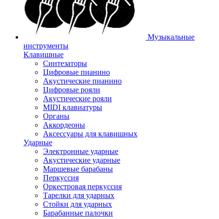
Музыкальные
инструменты
Клавишные
Синтезаторы
Цифровые пианино
Акустические пианино
Цифровые рояли
Акустические рояли
MIDI клавиатуры
Органы
Аккордеоны
Аксессуары для клавишных
Ударные
Электронные ударные
Акустические ударные
Маршевые барабаны
Перкуссия
Оркестровая перкуссия
Тарелки для ударных
Стойки для ударных
Барабанные палочки