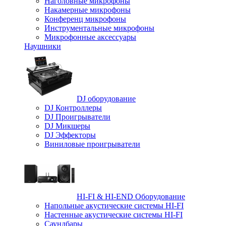
Наголовные микрофоны
Накамерные микрофоны
Конференц микрофоны
Инструментальные микрофоны
Микрофонные аксессуары
Наушники
DJ оборудование
DJ Контроллеры
DJ Проигрыватели
DJ Микшеры
DJ Эффекторы
Виниловые проигрыватели
HI-FI & HI-END Оборудование
Напольные акустические системы HI-FI
Настенные акустические системы HI-FI
Саундбары