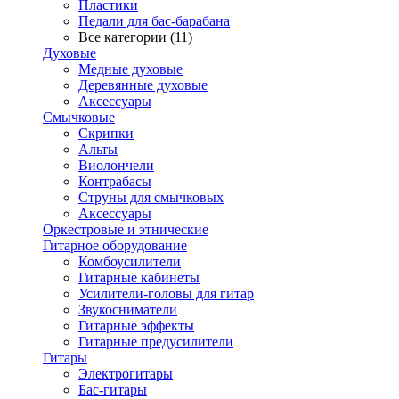
Пластики
Педали для бас-барабана
Все категории (11)
Духовые
Медные духовые
Деревянные духовые
Аксессуары
Смычковые
Скрипки
Альты
Виолончели
Контрабасы
Струны для смычковых
Аксеcсуары
Оркестровые и этнические
Гитарное оборудование
Комбоусилители
Гитарные кабинеты
Усилители-головы для гитар
Звукосниматели
Гитарные эффекты
Гитарные предусилители
Гитары
Электрогитары
Бас-гитары