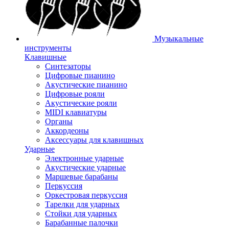
Музыкальные
инструменты
Клавишные
Синтезаторы
Цифровые пианино
Акустические пианино
Цифровые рояли
Акустические рояли
MIDI клавиатуры
Органы
Аккордеоны
Аксессуары для клавишных
Ударные
Электронные ударные
Акустические ударные
Маршевые барабаны
Перкуссия
Оркестровая перкуссия
Тарелки для ударных
Стойки для ударных
Барабанные палочки