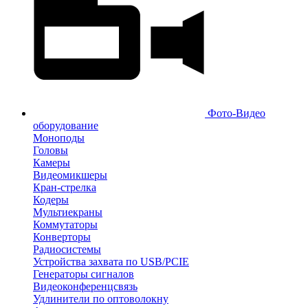
Фото-Видео
оборудование
Моноподы
Головы
Камеры
Видеомикшеры
Кран-стрелка
Кодеры
Мультиекраны
Коммутаторы
Конверторы
Радиосистемы
Устройства захвата по USB/PCIE
Генераторы сигналов
Видеоконференцсвязь
Удлинители по оптоволокну