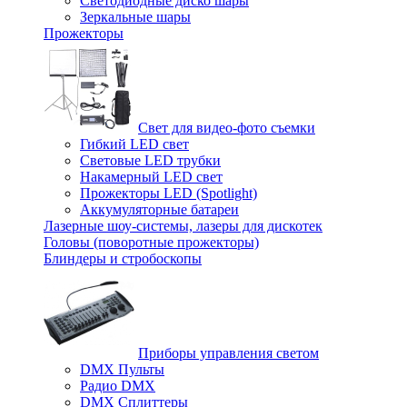
Светодиодные диско шары
Зеркальные шары
Прожекторы
Свет для видео-фото съемки
Гибкий LED свет
Световые LED трубки
Накамерный LED свет
Прожекторы LED (Spotlight)
Аккумуляторные батареи
Лазерные шоу-системы, лазеры для дискотек
Головы (поворотные прожекторы)
Блиндеры и стробоскопы
Приборы управления светом
DMX Пульты
Радио DMX
DMX Сплиттеры