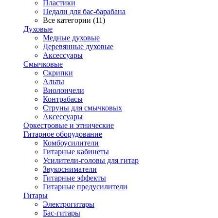
Пластики
Педали для бас-барабана
Все категории (11)
Духовые
Медные духовые
Деревянные духовые
Аксессуары
Смычковые
Скрипки
Альты
Виолончели
Контрабасы
Струны для смычковых
Аксеcсуары
Оркестровые и этнические
Гитарное оборудование
Комбоусилители
Гитарные кабинеты
Усилители-головы для гитар
Звукосниматели
Гитарные эффекты
Гитарные предусилители
Гитары
Электрогитары
Бас-гитары