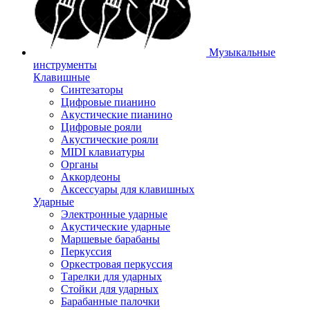
Музыкальные
инструменты
Клавишные
Синтезаторы
Цифровые пианино
Акустические пианино
Цифровые рояли
Акустические рояли
MIDI клавиатуры
Органы
Аккордеоны
Аксессуары для клавишных
Ударные
Электронные ударные
Акустические ударные
Маршевые барабаны
Перкуссия
Оркестровая перкуссия
Тарелки для ударных
Стойки для ударных
Барабанные палочки