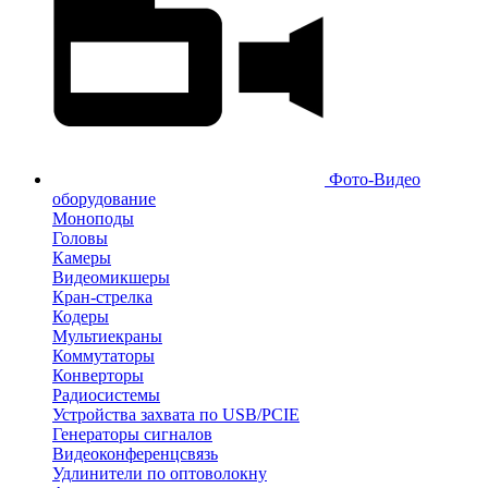
Фото-Видео
оборудование
Моноподы
Головы
Камеры
Видеомикшеры
Кран-стрелка
Кодеры
Мультиекраны
Коммутаторы
Конверторы
Радиосистемы
Устройства захвата по USB/PCIE
Генераторы сигналов
Видеоконференцсвязь
Удлинители по оптоволокну