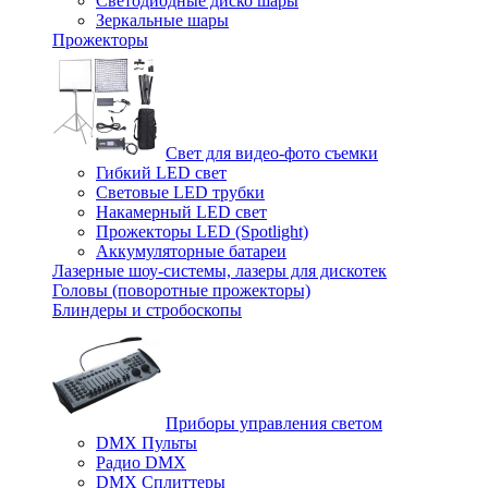
Светодиодные диско шары
Зеркальные шары
Прожекторы
Свет для видео-фото съемки
Гибкий LED свет
Световые LED трубки
Накамерный LED свет
Прожекторы LED (Spotlight)
Аккумуляторные батареи
Лазерные шоу-системы, лазеры для дискотек
Головы (поворотные прожекторы)
Блиндеры и стробоскопы
Приборы управления светом
DMX Пульты
Радио DMX
DMX Сплиттеры