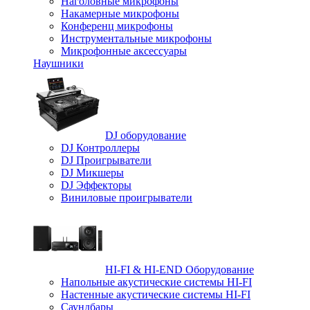
Наголовные микрофоны
Накамерные микрофоны
Конференц микрофоны
Инструментальные микрофоны
Микрофонные аксессуары
Наушники
DJ оборудование
DJ Контроллеры
DJ Проигрыватели
DJ Микшеры
DJ Эффекторы
Виниловые проигрыватели
HI-FI & HI-END Оборудование
Напольные акустические системы HI-FI
Настенные акустические системы HI-FI
Саундбары