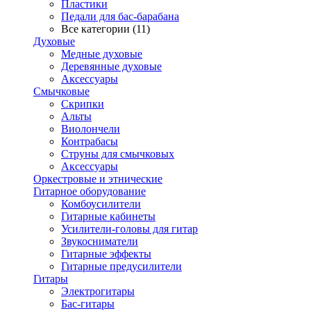
Пластики
Педали для бас-барабана
Все категории (11)
Духовые
Медные духовые
Деревянные духовые
Аксессуары
Смычковые
Скрипки
Альты
Виолончели
Контрабасы
Струны для смычковых
Аксеcсуары
Оркестровые и этнические
Гитарное оборудование
Комбоусилители
Гитарные кабинеты
Усилители-головы для гитар
Звукосниматели
Гитарные эффекты
Гитарные предусилители
Гитары
Электрогитары
Бас-гитары