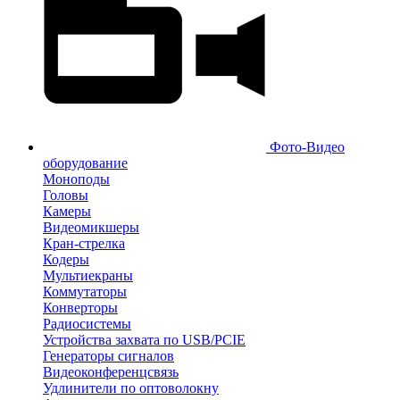
Фото-Видео
оборудование
Моноподы
Головы
Камеры
Видеомикшеры
Кран-стрелка
Кодеры
Мультиекраны
Коммутаторы
Конверторы
Радиосистемы
Устройства захвата по USB/PCIE
Генераторы сигналов
Видеоконференцсвязь
Удлинители по оптоволокну