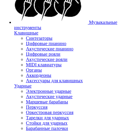
Музыкальные
инструменты
Клавишные
Синтезаторы
Цифровые пианино
Акустические пианино
Цифровые рояли
Акустические рояли
MIDI клавиатуры
Органы
Аккордеоны
Аксессуары для клавишных
Ударные
Электронные ударные
Акустические ударные
Маршевые барабаны
Перкуссия
Оркестровая перкуссия
Тарелки для ударных
Стойки для ударных
Барабанные палочки