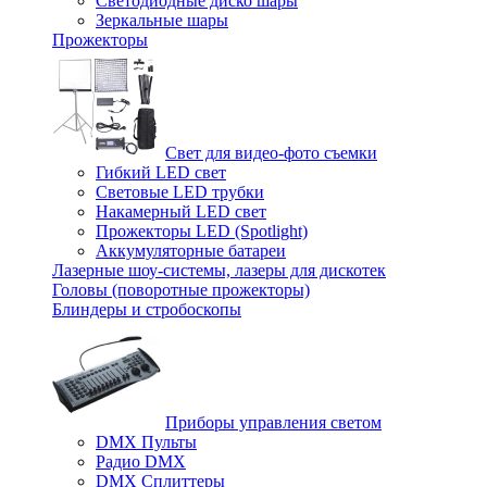
Светодиодные диско шары
Зеркальные шары
Прожекторы
Свет для видео-фото съемки
Гибкий LED свет
Световые LED трубки
Накамерный LED свет
Прожекторы LED (Spotlight)
Аккумуляторные батареи
Лазерные шоу-системы, лазеры для дискотек
Головы (поворотные прожекторы)
Блиндеры и стробоскопы
Приборы управления светом
DMX Пульты
Радио DMX
DMX Сплиттеры