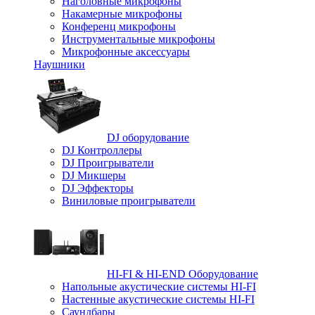
Наголовные микрофоны
Накамерные микрофоны
Конференц микрофоны
Инструментальные микрофоны
Микрофонные аксессуары
Наушники
DJ оборудование
DJ Контроллеры
DJ Проигрыватели
DJ Микшеры
DJ Эффекторы
Виниловые проигрыватели
HI-FI & HI-END Оборудование
Напольные акустические системы HI-FI
Настенные акустические системы HI-FI
Саундбары