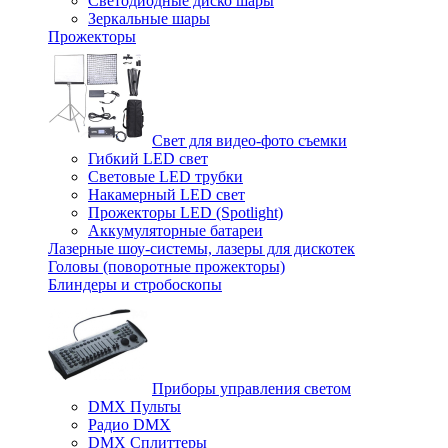
Светодиодные диско шары
Зеркальные шары
Прожекторы
Свет для видео-фото съемки
Гибкий LED свет
Световые LED трубки
Накамерный LED свет
Прожекторы LED (Spotlight)
Аккумуляторные батареи
Лазерные шоу-системы, лазеры для дискотек
Головы (поворотные прожекторы)
Блиндеры и стробоскопы
Приборы управления светом
DMX Пульты
Радио DMX
DMX Сплиттеры