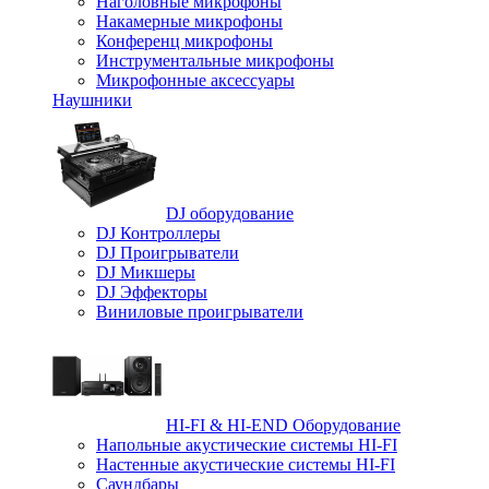
Наголовные микрофоны
Накамерные микрофоны
Конференц микрофоны
Инструментальные микрофоны
Микрофонные аксессуары
Наушники
DJ оборудование
DJ Контроллеры
DJ Проигрыватели
DJ Микшеры
DJ Эффекторы
Виниловые проигрыватели
HI-FI & HI-END Оборудование
Напольные акустические системы HI-FI
Настенные акустические системы HI-FI
Саундбары