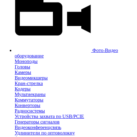
Фото-Видео
оборудование
Моноподы
Головы
Камеры
Видеомикшеры
Кран-стрелка
Кодеры
Мультиекраны
Коммутаторы
Конверторы
Радиосистемы
Устройства захвата по USB/PCIE
Генераторы сигналов
Видеоконференцсвязь
Удлинители по оптоволокну