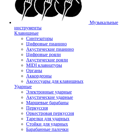
Музыкальные
инструменты
Клавишные
Синтезаторы
Цифровые пианино
Акустические пианино
Цифровые рояли
Акустические рояли
MIDI клавиатуры
Органы
Аккордеоны
Аксессуары для клавишных
Ударные
Электронные ударные
Акустические ударные
Маршевые барабаны
Перкуссия
Оркестровая перкуссия
Тарелки для ударных
Стойки для ударных
Барабанные палочки