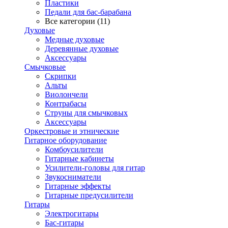
Пластики
Педали для бас-барабана
Все категории (11)
Духовые
Медные духовые
Деревянные духовые
Аксессуары
Смычковые
Скрипки
Альты
Виолончели
Контрабасы
Струны для смычковых
Аксеcсуары
Оркестровые и этнические
Гитарное оборудование
Комбоусилители
Гитарные кабинеты
Усилители-головы для гитар
Звукосниматели
Гитарные эффекты
Гитарные предусилители
Гитары
Электрогитары
Бас-гитары