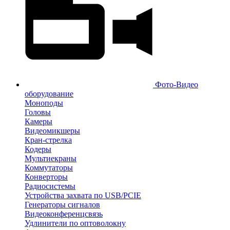
Фото-Видео
оборудование
Моноподы
Головы
Камеры
Видеомикшеры
Кран-стрелка
Кодеры
Мультиекраны
Коммутаторы
Конверторы
Радиосистемы
Устройства захвата по USB/PCIE
Генераторы сигналов
Видеоконференцсвязь
Удлинители по оптоволокну