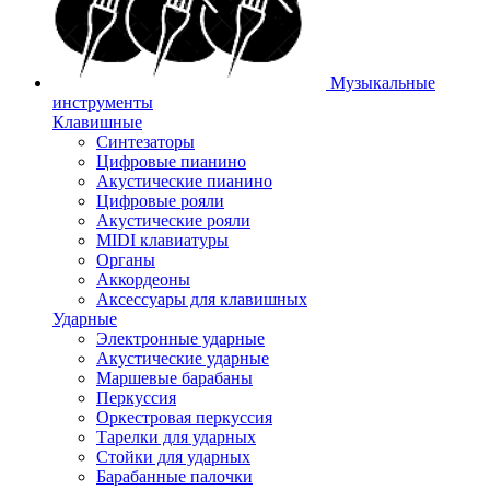
Музыкальные
инструменты
Клавишные
Синтезаторы
Цифровые пианино
Акустические пианино
Цифровые рояли
Акустические рояли
MIDI клавиатуры
Органы
Аккордеоны
Аксессуары для клавишных
Ударные
Электронные ударные
Акустические ударные
Маршевые барабаны
Перкуссия
Оркестровая перкуссия
Тарелки для ударных
Стойки для ударных
Барабанные палочки