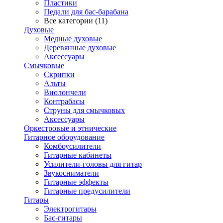
Пластики
Педали для бас-барабана
Все категории (11)
Духовые
Медные духовые
Деревянные духовые
Аксессуары
Смычковые
Скрипки
Альты
Виолончели
Контрабасы
Струны для смычковых
Аксеcсуары
Оркестровые и этнические
Гитарное оборудование
Комбоусилители
Гитарные кабинеты
Усилители-головы для гитар
Звукосниматели
Гитарные эффекты
Гитарные предусилители
Гитары
Электрогитары
Бас-гитары