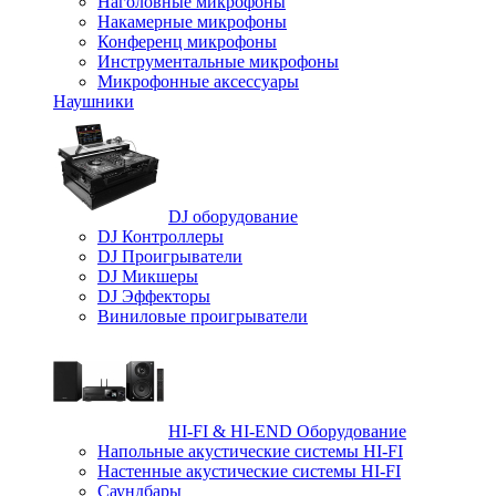
Наголовные микрофоны
Накамерные микрофоны
Конференц микрофоны
Инструментальные микрофоны
Микрофонные аксессуары
Наушники
DJ оборудование
DJ Контроллеры
DJ Проигрыватели
DJ Микшеры
DJ Эффекторы
Виниловые проигрыватели
HI-FI & HI-END Оборудование
Напольные акустические системы HI-FI
Настенные акустические системы HI-FI
Саундбары