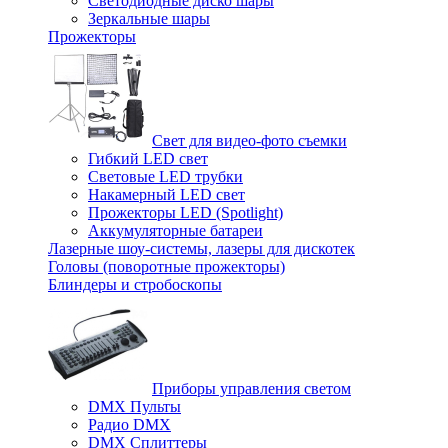
Светодиодные диско шары
Зеркальные шары
Прожекторы
Свет для видео-фото съемки
Гибкий LED свет
Световые LED трубки
Накамерный LED свет
Прожекторы LED (Spotlight)
Аккумуляторные батареи
Лазерные шоу-системы, лазеры для дискотек
Головы (поворотные прожекторы)
Блиндеры и стробоскопы
Приборы управления светом
DMX Пульты
Радио DMX
DMX Сплиттеры