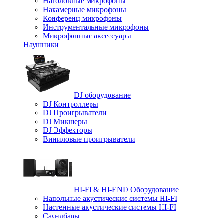
Наголовные микрофоны
Накамерные микрофоны
Конференц микрофоны
Инструментальные микрофоны
Микрофонные аксессуары
Наушники
DJ оборудование
DJ Контроллеры
DJ Проигрыватели
DJ Микшеры
DJ Эффекторы
Виниловые проигрыватели
HI-FI & HI-END Оборудование
Напольные акустические системы HI-FI
Настенные акустические системы HI-FI
Саундбары