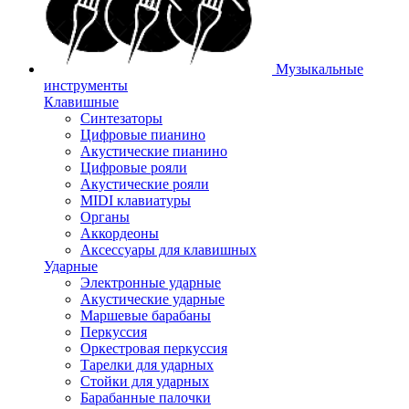
Музыкальные
инструменты
Клавишные
Синтезаторы
Цифровые пианино
Акустические пианино
Цифровые рояли
Акустические рояли
MIDI клавиатуры
Органы
Аккордеоны
Аксессуары для клавишных
Ударные
Электронные ударные
Акустические ударные
Маршевые барабаны
Перкуссия
Оркестровая перкуссия
Тарелки для ударных
Стойки для ударных
Барабанные палочки