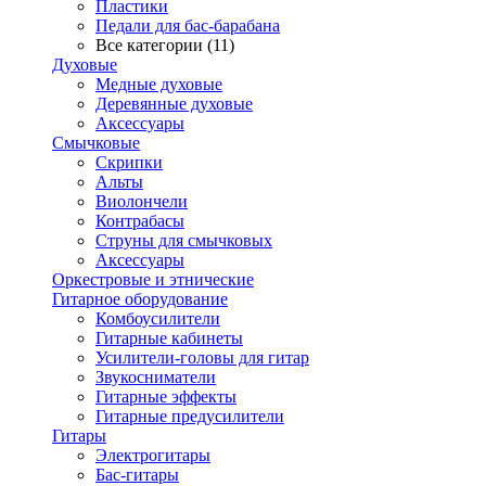
Пластики
Педали для бас-барабана
Все категории (11)
Духовые
Медные духовые
Деревянные духовые
Аксессуары
Смычковые
Скрипки
Альты
Виолончели
Контрабасы
Струны для смычковых
Аксеcсуары
Оркестровые и этнические
Гитарное оборудование
Комбоусилители
Гитарные кабинеты
Усилители-головы для гитар
Звукосниматели
Гитарные эффекты
Гитарные предусилители
Гитары
Электрогитары
Бас-гитары