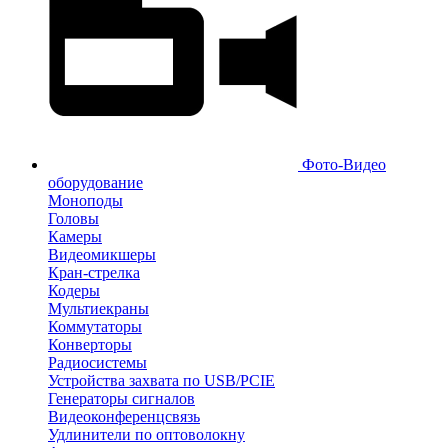
Фото-Видео
оборудование
Моноподы
Головы
Камеры
Видеомикшеры
Кран-стрелка
Кодеры
Мультиекраны
Коммутаторы
Конверторы
Радиосистемы
Устройства захвата по USB/PCIE
Генераторы сигналов
Видеоконференцсвязь
Удлинители по оптоволокну