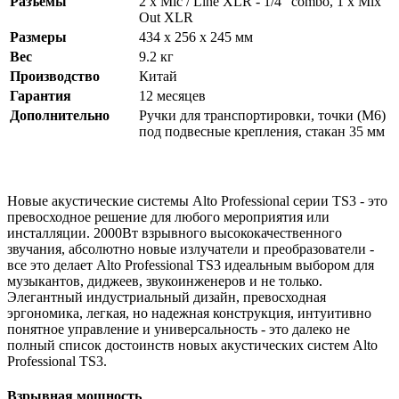
Разъемы
2 x Mic / Line XLR - 1/4” combo, 1 x Mix
Out XLR
Размеры
434 x 256 x 245 мм
Вес
9.2 кг
Производство
Китай
Гарантия
12 месяцев
Дополнительно
Ручки для транспортировки, точки (М6)
под подвесные крепления, стакан 35 мм
Новые акустические системы Alto Professional серии TS3 - это
превосходное решение для любого мероприятия или
инсталляции. 2000Вт взрывного высококачественного
звучания, абсолютно новые излучатели и преобразователи -
все это делает Alto Professional TS3 идеальным выбором для
музыкантов, диджеев, звукоинженеров и не только.
Элегантный индустриальный дизайн, превосходная
эргономика, легкая, но надежная конструкция, интуитивно
понятное управление и универсальность - это далеко не
полный список достоинств новых акустических систем Alto
Professional TS3.
Взрывная мощность