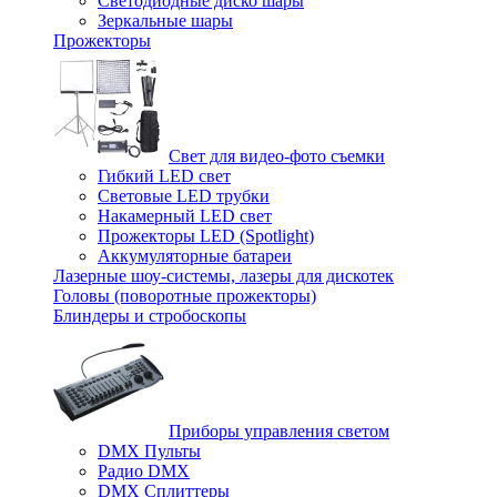
Светодиодные диско шары
Зеркальные шары
Прожекторы
Свет для видео-фото съемки
Гибкий LED свет
Световые LED трубки
Накамерный LED свет
Прожекторы LED (Spotlight)
Аккумуляторные батареи
Лазерные шоу-системы, лазеры для дискотек
Головы (поворотные прожекторы)
Блиндеры и стробоскопы
Приборы управления светом
DMX Пульты
Радио DMX
DMX Сплиттеры