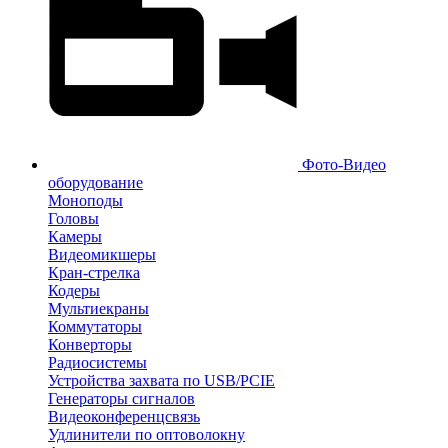
Фото-Видео
оборудование
Моноподы
Головы
Камеры
Видеомикшеры
Кран-стрелка
Кодеры
Мультиекраны
Коммутаторы
Конверторы
Радиосистемы
Устройства захвата по USB/PCIE
Генераторы сигналов
Видеоконференцсвязь
Удлинители по оптоволокну