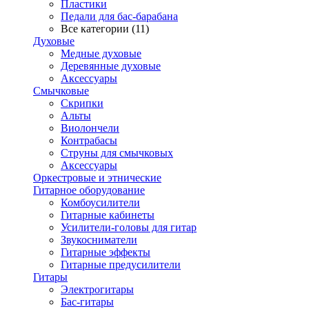
Пластики
Педали для бас-барабана
Все категории (11)
Духовые
Медные духовые
Деревянные духовые
Аксессуары
Смычковые
Скрипки
Альты
Виолончели
Контрабасы
Струны для смычковых
Аксеcсуары
Оркестровые и этнические
Гитарное оборудование
Комбоусилители
Гитарные кабинеты
Усилители-головы для гитар
Звукосниматели
Гитарные эффекты
Гитарные предусилители
Гитары
Электрогитары
Бас-гитары