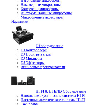
Наголовные микрофоны
Накамерные микрофоны
Конференц микрофоны
Инструментальные микрофоны
Микрофонные аксессуары
Наушники
DJ оборудование
DJ Контроллеры
DJ Проигрыватели
DJ Микшеры
DJ Эффекторы
Виниловые проигрыватели
HI-FI & HI-END Оборудование
Напольные акустические системы HI-FI
Настенные акустические системы HI-FI
Саундбары