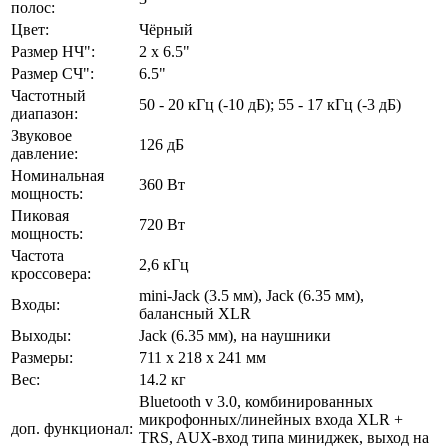
полос:
Цвет:
Чёрный
Размер НЧ":
2 x 6.5"
Размер СЧ":
6.5"
Частотный
50 - 20 кГц (-10 дБ); 55 - 17 кГц (-3 дБ)
диапазон:
Звуковое
126 дБ
давление:
Номинальная
360 Вт
мощность:
Пиковая
720 Вт
мощность:
Частота
2,6 кГц
кроссовера:
mini-Jack (3.5 мм), Jack (6.35 мм),
Входы:
балансный XLR
Выходы:
Jack (6.35 мм), на наушники
Размеры:
711 x 218 x 241 мм
Вес:
14.2 кг
Bluetooth v 3.0, комбинированных
микрофонных/линейных входа XLR +
доп. функционал:
TRS, AUX-вход типа миниджек, выход на