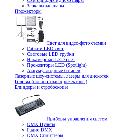
Светодиодные диско шары
Зеркальные шары
Прожекторы
Свет для видео-фото съемки
Гибкий LED свет
Световые LED трубки
Накамерный LED свет
Прожекторы LED (Spotlight)
Аккумуляторные батареи
Лазерные шоу-системы, лазеры для дискотек
Головы (поворотные прожекторы)
Блиндеры и стробоскопы
Приборы управления светом
DMX Пульты
Радио DMX
DMX Сплиттеры