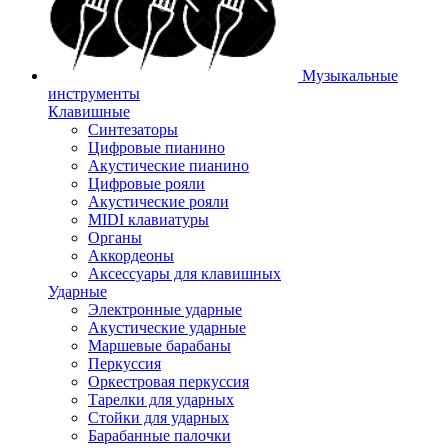
Музыкальные
инструменты
Клавишные
Синтезаторы
Цифровые пианино
Акустические пианино
Цифровые рояли
Акустические рояли
MIDI клавиатуры
Органы
Аккордеоны
Аксессуары для клавишных
Ударные
Электронные ударные
Акустические ударные
Маршевые барабаны
Перкуссия
Оркестровая перкуссия
Тарелки для ударных
Стойки для ударных
Барабанные палочки